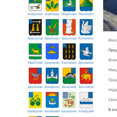
Новоузенский
Новобурасский
Марксовский
Лысогорский
Краснопартизанский
Краснокутский
Красноармейский
Калининский
Восхо
Праз
Всем
Ивантеевский
Ершовский
Екатериновский
Духовницкий
Межд
Праз
Дергачёвский
Воскресенский
Вольский
Балтайский
Неде
Свят
В эт
Балашовский
Балаковский
Базарнокарабулакский
Аткарский