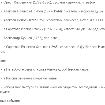
– Орест Кипренский (1782-1836), русский художник и график.
– Алексей Новиков-Прибой (1877-1944), писатель – морская душа.
– Алексей Попов (1892-1961), советский режиссер, актер, н.а. СССР.
– в Саратове Иосиф Старик (1902-1964), известный ученый-радиох
– Александр Буйнов (1955), поп-певец.
– в Саратове Вячеслав Харьков (1965), саратовский футболист.
Име
он.
тия
– в Петербурге была открыта Александро-Невская лавра.
– в России отменена смертная казнь.
– Роберт Кох выступил с заявлением об открытии возбудителя – м
ркулеза.
ные события