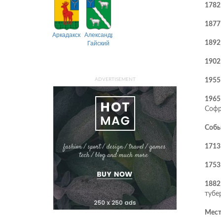
1782
1877
Аркадакский
Александрово-
Гайский
1892
1902
1955
ADVERTISEMENT
1965
Софр
Собы
1713
1753
1882
тубе
Мест