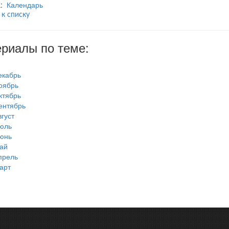
а:
Календарь
 к списку
риалы по теме:
екабрь
оябрь
ктябрь
ентябрь
вгуст
юль
юнь
ай
прель
арт