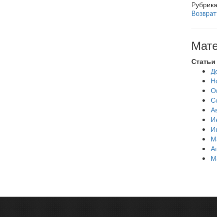
Рубрик
Возврат
Мате
Статьи
Д
Н
О
С
А
И
И
М
А
М