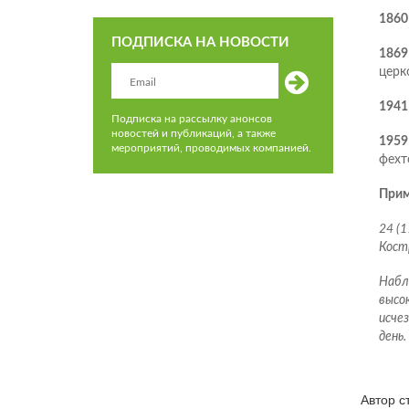
1860
ПОДПИСКА НА НОВОСТИ
1869
церк
1941
Подписка на рассылку анонсов
новостей и публикаций, а также
1959
мероприятий, проводимых компанией.
фехт
Прим
24 (1
Кост
Набл
высок
исчез
день.
Автор 