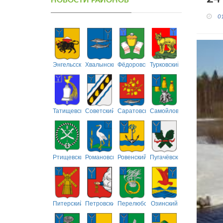
НОВОСТИ РАЙОНОВ
0
Энгельсский
Хвалынский
Фёдоровский
Турковский
Татищевский
Советский
Саратовский
Самойловский
Ртищевский
Романовский
Ровенский
Пугачёвский
Питерский
Петровский
Перелюбский
Озинский