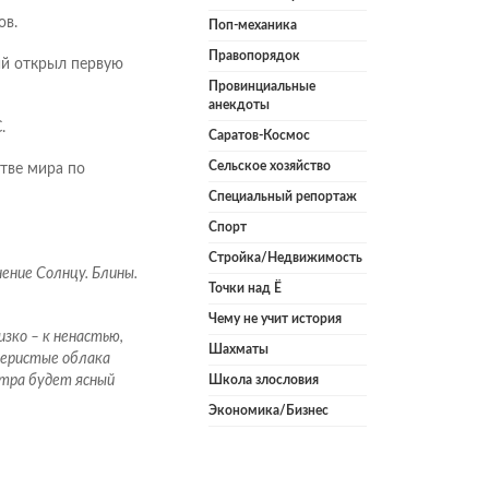
ов.
Поп-механика
Правопорядок
ий открыл первую
Провинциальные
анекдоты
.
Саратов-Космос
Сельское хозяйство
тве мира по
Специальный репортаж
Спорт
Стройка/Недвижимость
ение Солнцу. Блины.
Точки над Ё
Чему не учит история
зко – к ненастью,
Шахматы
 Перистые облака
втра будет ясный
Школа злословия
Экономика/Бизнес