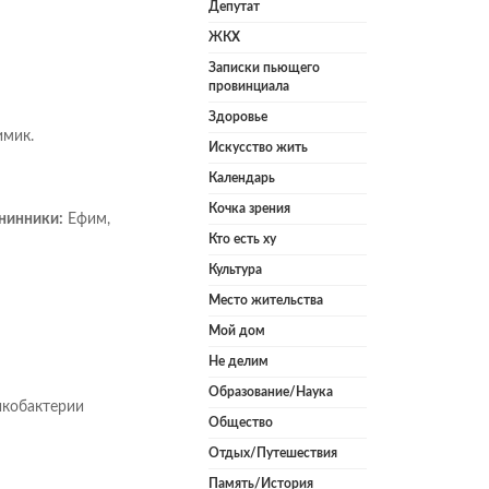
Депутат
ЖКХ
Записки пьющего
провинциала
Здоровье
имик.
Искусство жить
Календарь
Кочка зрения
нинники:
Ефим,
Кто есть ху
Культура
Место жительства
Мой дом
Не делим
Образование/Наука
икобактерии
Общество
Отдых/Путешествия
Память/История