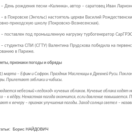
– День рождения песни «Калинка», автор – саратовец Иван Ларион
– в Покровске (Энгельс) настоятель церкви Василий Рождественск
овно-приходскую школу (Покровско-Вознесенская).
– поставлен под промышленную нагрузку турбогенератор СарГРЭС
– студентка СПИ (СГТУ) Валентина Прудскова победила на первенс
ованию в Париже.
еты, признаки погоды и обряды
1) марта – Ефим и Софрон. Праздник Масленицы в Древней Руси. Поклон
ры. Прилетают зяблики и чибисы.
юдается небесный «ледоход» кучевых облаков. Кучевые облака ходят ни
о – к вёдру. Ненастная погода окончится, если давление повышается.
ают к вечеру – признак улучшения погоды. Заход солнца светел – наза
статьи: Борис НАЙДОВИЧ