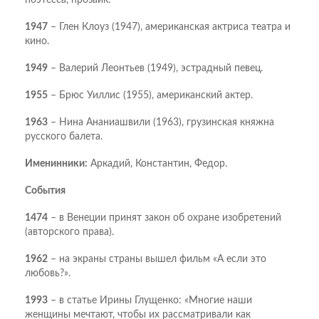
поэтесса, прозаик.
1947
– Глен Клоуз (1947), американская актриса театра и
кино.
1949
– Валерий Леонтьев (1949), эстрадный певец.
1955
– Брюс Уиллис (1955), американский актер.
1963
– Нина Ананиашвили (1963), грузинская княжна
русского балета.
Именинники:
Аркадий, Константин, Федор.
События
1474
– в Венеции принят закон об охране изобретений
(авторского права).
1962
– на экраны страны вышел фильм «А если это
любовь?».
1993
– в статье Ирины Глущенко: «Многие наши
женщины мечтают, чтобы их рассматривали как