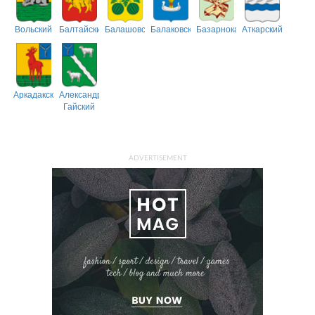
Вольский
Балтайский
Балашовский
Балаковский
Базарнокарабулакский
Аткарский
Аркадакский
Александрово-
Гайский
ADVERTISEMENT