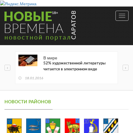
Toggl
navig
В мире
52% художественной литературы
читается в электронном виде
18.01.2016
НОВОСТИ РАЙОНОВ