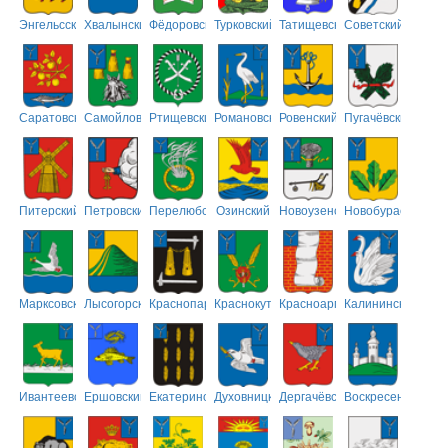
Энгельсский
Хвалынский
Фёдоровский
Турковский
Татищевский
Советский
Саратовский
Самойловский
Ртищевский
Романовский
Ровенский
Пугачёвский
Питерский
Петровский
Перелюбский
Озинский
Новоузенский
Новобурасский
Марксовский
Лысогорский
Краснопартизанский
Краснокутский
Красноармейский
Калининский
Ивантеевский
Ершовский
Екатериновский
Духовницкий
Дергачёвский
Воскресенский