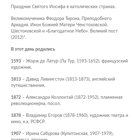
Праздник Святого Иосифа в католических странах.
Великомученика Феодора Тирона. Преподобного
Аркадия. Икон Божией Матери Ченстоховской,
Шестоковской и «Благодатное Небо». Великий пост
(2012)*.
В этот день родились
1593
– Жорж де Латур (Ла Тур, 1593-1652), французский
художник.
1813
– Давид Ливингстон (1813-1873), английский
путешественник.
1872
– Александра Коллонтай (1872-1952), пламенная
революционерка, посол.
1878
– Владимир Егоров (1878-1960), художник театра и
кино, н.х. РСФСР.
1907
– Ирина Сабурова (Купитонская, 1907-1979),