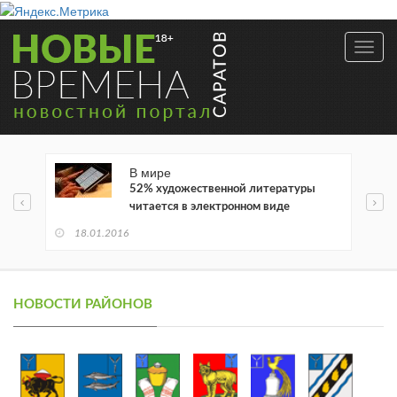
Toggl
navig
В мире
52% художественной литературы
читается в электронном виде
18.01.2016
НОВОСТИ РАЙОНОВ