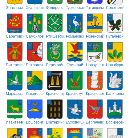
Энгельсский
Хвалынский
Фёдоровский
Турковский
Татищевский
Советский
Саратовский
Самойловский
Ртищевский
Романовский
Ровенский
Пугачёвский
Питерский
Петровский
Перелюбский
Озинский
Новоузенский
Новобурасский
Марксовский
Лысогорский
Краснопартизанский
Краснокутский
Красноармейский
Калининский
Ивантеевский
Ершовский
Екатериновский
Духовницкий
Дергачёвский
Воскресенский