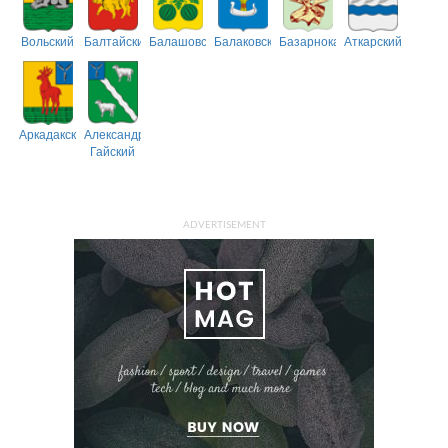
Вольский
Балтайский
Балашовский
Балаковский
Базарнокарабулакский
Аткарский
Аркадакский
Александрово-
Гайский
ADVERTISEMENT