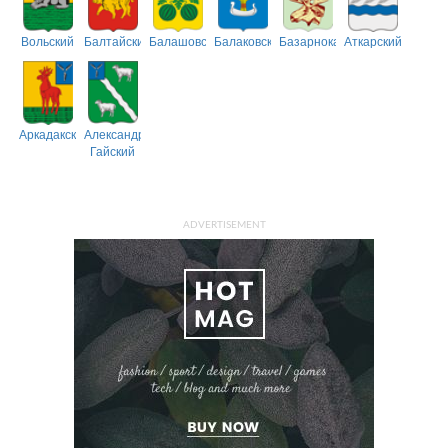
Вольский
Балтайский
Балашовский
Балаковский
Базарнокарабулакский
Аткарский
Аркадакский
Александрово-
Гайский
ADVERTISEMENT