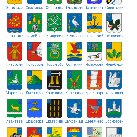
Энгельсский
Хвалынский
Фёдоровский
Турковский
Татищевский
Советский
Саратовский
Самойловский
Ртищевский
Романовский
Ровенский
Пугачёвский
Питерский
Петровский
Перелюбский
Озинский
Новоузенский
Новобурасский
Марксовский
Лысогорский
Краснопартизанский
Краснокутский
Красноармейский
Калининский
Ивантеевский
Ершовский
Екатериновский
Духовницкий
Дергачёвский
Воскресенский