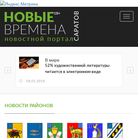
Toggl
navig
В мире
52% художественной литературы
читается в электронном виде
18.01.2016
НОВОСТИ РАЙОНОВ