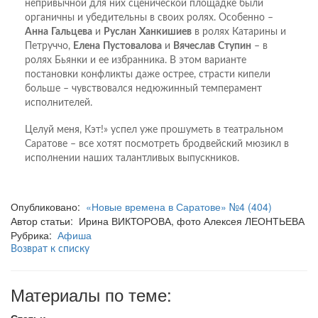
непривычной для них сценической площадке были
органичны и убедительны в своих ролях. Особенно –
Анна
Гальцева
и
Руслан
Ханкишиев
в ролях Катарины и
Петруччо,
Елена
Пустовалова
и
Вячеслав
Ступин
– в
ролях Бьянки и ее избранника. В этом варианте
постановки конфликты даже острее, страсти кипели
больше – чувствовался недюжинный темперамент
исполнителей.
Целуй меня, Кэт!» успел уже прошуметь в театральном
Саратове – все хотят посмотреть бродвейский мюзикл в
исполнении наших талантливых выпускников.
Опубликовано:
«Новые времена в Саратове» №4 (404)
Автор статьи: Ирина ВИКТОРОВА, фото Алексея ЛЕОНТЬЕВА
Рубрика:
Афиша
Возврат к списку
Материалы по теме:
Статьи