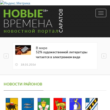
Toggl
navig
В мире
52% художественной литературы
читается в электронном виде
18.01.2016
НОВОСТИ РАЙОНОВ