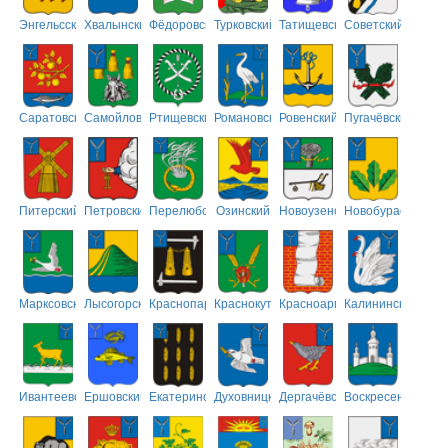
Энгельсский
Хвалынский
Фёдоровский
Турковский
Татищевский
Советский
Саратовский
Самойловский
Ртищевский
Романовский
Ровенский
Пугачёвский
Питерский
Петровский
Перелюбский
Озинский
Новоузенский
Новобурасский
Марксовский
Лысогорский
Краснопартизанский
Краснокутский
Красноармейский
Калининский
Ивантеевский
Ершовский
Екатериновский
Духовницкий
Дергачёвский
Воскресенский