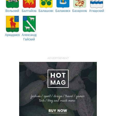
Вольский
Балтайский
Балашовский
Балаковский
Базарнокарабулакский
Аткарский
Аркадакский
Александрово-
Гайский
ADVERTISEMENT