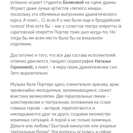
успешно играют студенты
Беляковой
на сцене драмы.
Играют даже лучше артистов «легкого жанра»,
поскольку это обученные выпускники драматического
курса. А поют… О, если б у них были еще и бродвейские
голоса! Или хотя бы – как у солистов театра оперетты (в
саратовской оперетте Портер тоже шел когда-то). Но
тогда бы им всем место было бы на вокальном
отделении.
Достаточно и того, что все два состава исполнителей
отлично двигаются, танцуют (хореография
Натальи
Горюновой
), а поют – в меру своих драматических сил.
Зато выразительно.
Музыка Кола Портера здесь пленительно красива, арии
чрезвычайно мелодичные, запоминающиеся, сюжет
воистину великолепен. Две параллельные линии –
шекспировская и театральная, основанная на ссоре
главных героев – актеров, переплетаются и
накладываются друг на друга, создавая множество
комичных ситуаций. А порой и не только комичных.
Деньги или любовь? Быстрый киноуспех или упорные
театральные будни? Эти вопросы остались и сейчас