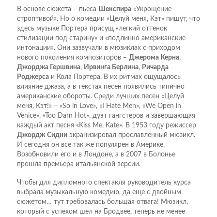
В основе сюжета – пьеса
Шекспира
«Укрощение
строптивой». Но о комедии «Целуй меня, Кэт» пишут, что
здесь музыке Портера присущ «легкий оттенок
стилизации под старину» и «подлинно американские
интонации». Они зазвучали в мюзиклах с приходом
нового поколения композиторов –
Джерома Керна
,
Джорджа Гершвина
,
Ирвинга Берлина
,
Ричарда
Роджерса
и Кола Портера. В их ритмах ощущалось
влияние джаза, а в текстах песен появились типично
американские обороты. Среди лучших песен «Целуй
меня, Кэт!» – «So in Love», «I Hate Men», «We Open in
Venice», «Too Darn Hot», дуэт гангстеров и завершающая
каждый акт песня «Kiss Me, Kate». В 1953 году режиссер
Джордж
Сидни
экранизировал прославленный мюзикл.
И сегодня он все так же популярен в Америке.
Возобновили его и в Лондоне, а в 2007 в Болонье
прошла премьера итальянской версии.
Чтобы для дипломного спектакля руководитель курса
выбрала музыкальную комедию, да еще с двойным
сюжетом… тут требовалась большая отвага! Мюзикл,
который с успехом шел на Бродвее, теперь не менее