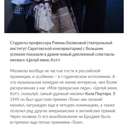
Студенты профессора Риммы Беляковой (театральный
институт Саратовской консерватории) с большим
успехом показали в драме новый дипломный спектакль-
мюзикл «Целуй меня, Кэт!»
Мюзиклы вообще не частые гости в российской
провинции, и особенно – в студенческом исполнении. А
эта музыкальная комедия не менее интересна, чем более
раскрученная у нас «Моя прекрасная леди». «Целуй меня,
Кэт!», пожалуй, самый удачный мюзикл
Кола Портера
. В
1949 он был удостоен премии «Тони» как лучший
мюзикл, награжден еще в четырех номинациях, а также
получил ряд других американских и английских премий.
Через полвека (!) его возобновление на Бродвее было
встречено еще пятью премиями «Тони».