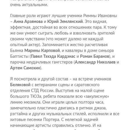
очень актуальными.
Главные роли играют лучшие ученики Риммы Ивановны
–
Анна
Арзямова
и
Юрий
Землянский
. Это видная,
эффектная, достойная во всех отношениях пара. К тому
же они умеют сыграть любовь и взволновать зрителей
своими чувствами (что может далеко не каждый
опытный актер). Запоминается жестко расчетливая
Бьянка
Марины
Карповой
, и кавалеры в доме синьора
Баптисты (
Павел
Тэхэда
Кардэнас
и
Роман
Баранов
), и
парочка неудачливых гангстеров (
Александр
Николаев
и
Артем
Самохин
).
Я посмотрела и другой состав – на встрече учеников
Беляковой
с ветеранами сцены и саратовского
отделения СТД России. Выступив на малой сцене
большого ТЮЗа, ребята показали всю «закулисную»
линию мюзикла. Они играли целых полтора часа,
замечательно пластично двигаясь в ритмах джаза,
рэгтайма и других музыкальных стилей, исполнили и все
хитовые песенки Портера. С нелегкой задачей
начинающие артисты справились отлично. И на