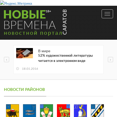
Toggl
navig
В мире
52% художественной литературы
читается в электронном виде
18.01.2016
НОВОСТИ РАЙОНОВ