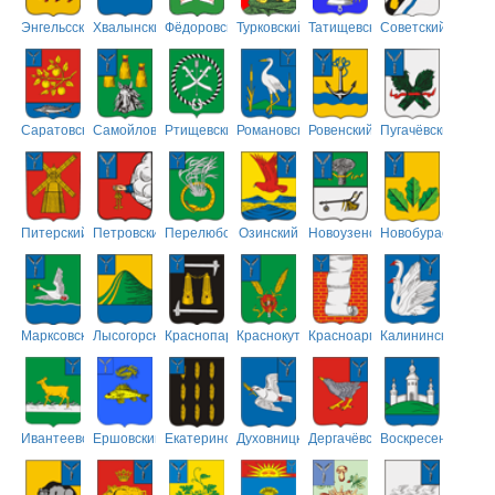
Энгельсский
Хвалынский
Фёдоровский
Турковский
Татищевский
Советский
Саратовский
Самойловский
Ртищевский
Романовский
Ровенский
Пугачёвский
Питерский
Петровский
Перелюбский
Озинский
Новоузенский
Новобурасский
Марксовский
Лысогорский
Краснопартизанский
Краснокутский
Красноармейский
Калининский
Ивантеевский
Ершовский
Екатериновский
Духовницкий
Дергачёвский
Воскресенский