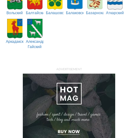
Вольский
Балтайский
Балашовский
Балаковский
Базарнокарабулакский
Аткарский
Аркадакский
Александрово-
Гайский
ADVERTISEMENT