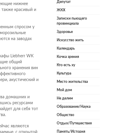
Депутат
имеющие нижнее
 также красивый и
ЖКХ
Записки пьющего
провинциала
зменным спросом у
Здоровье
 морозильные
аются на заводах
Искусство жить
Календарь
кафы Liebherr WK
Кочка зрения
ющие общий
Кто есть ху
ьного хранения вин
Культура
эффективного
ери, акустический и
Место жительства
Мой дом
тва домашних и
Не делим
авшись ресурсами
Образование/Наука
айдет для себя тот
ва.
Общество
Отдых/Путешествия
ейчас являются
Память/История
ваемые, с открытой