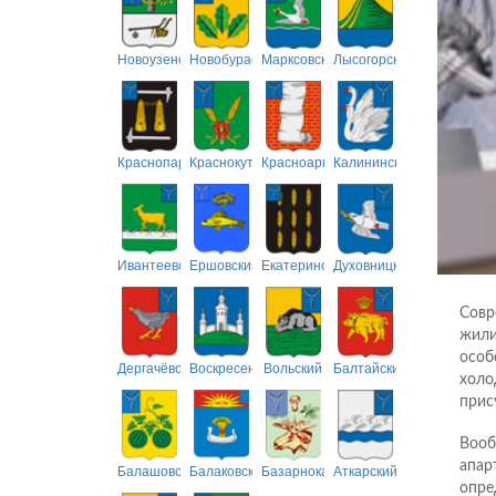
Новоузенский
Новобурасский
Марксовский
Лысогорский
Краснопартизанский
Краснокутский
Красноармейский
Калининский
Ивантеевский
Ершовский
Екатериновский
Духовницкий
Совр
жили
особ
Дергачёвский
Воскресенский
Вольский
Балтайский
холо
прис
Вооб
апар
Балашовский
Балаковский
Базарнокарабулакский
Аткарский
опре