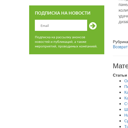
пане
коли
ПОДПИСКА НА НОВОСТИ
удач
диза
Подписка на рассылку анонсов
Рубрик
новостей и публикаций, а также
мероприятий, проводимых компанией.
Возврат
Мате
Статьи
О
П
К
К
С
Ш
Н
С
Т