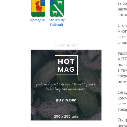
выбо
расп
эрго
Аркадакский
Александрово-
Гайский
Стои
мног
каме
фирм
ADVERTISEMENT
Расс
4177
поле
в те
сохр
опти
Сего
комм
всем
това
Так,
посу