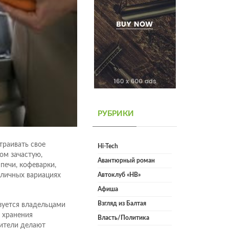
РУБРИКИ
траивать свое
Hi-Tech
ом зачастую,
Авантюрный роман
печи, кофеварки,
зличных вариациях
Автоклуб «НВ»
Афиша
Взгляд из Балтая
зуется владельцами
 хранения
Власть/Политика
бители делают