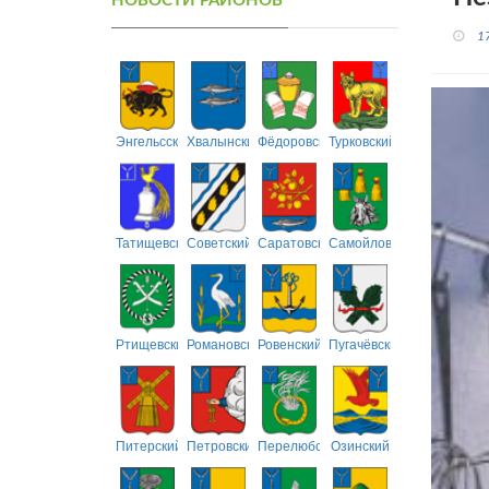
НОВОСТИ РАЙОНОВ
1
Энгельсский
Хвалынский
Фёдоровский
Турковский
Татищевский
Советский
Саратовский
Самойловский
Ртищевский
Романовский
Ровенский
Пугачёвский
Питерский
Петровский
Перелюбский
Озинский