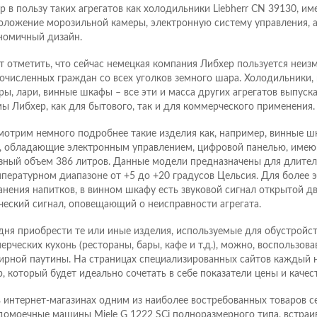
р в пользу таких агрегатов как холодильники Liebherr CN 39130, 
оложение морозильной камеры, электронную систему управления, а
номичный дизайн.
т отметить, что сейчас немецкая компания Либхер пользуется неи
очисленных граждан со всех уголков земного шара. Холодильники,
ры, лари, винные шкафы – все эти и масса других агрегатов выпуск
ы Либхер, как для бытового, так и для коммерческого применения.
мотрим немного подробнее такие изделия как, например, винные ш
, обладающие электронным управлением, цифровой панелью, име
зный объем 386 литров. Данные модели предназначены для длител
мпературном диапазоне от +5 до +20 градусов Цельсия. Для более 
анения напитков, в винном шкафу есть звуковой сигнал открытой дв
ческий сигнал, оповещающий о неисправности агрегата.
дня приобрести те или иные изделия, используемые для обустройс
ерческих кухонь (рестораны, бары, кафе и т.д.), можно, воспользов
ирной паутины. На страницах специализированных сайтов каждый н
р, который будет идеально сочетать в себе показатели цены и качест
 в интернет-магазинах одним из наиболее востребованных товаров с
домоечные машины Miele G 1222 SCi полноразмерного типа, встраи