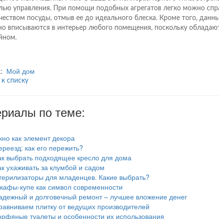
лью управления. При помощи подобных агрегатов легко можно спр
чеством посуды, отмыв ее до идеального блеска. Кроме того, данн
но вписываются в интерьер любого помещения, поскольку обладаю
йном.
а:
Мой дом
 к списку
риалы по теме:
кно как элемент декора
ереезд: как его пережить?
ак выбрать подходящее кресло для дома
ак ухаживать за клумбой и садом
терилизаторы для младенцев. Какие выбрать?
кафы-купе как символ современности
адежный и долговечный ремонт – лучшее вложение денег
равниваем плитку от ведущих производителей
орфяные туалеты и особенности их использования