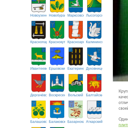
Новоузенский
Новобурасский
Марксовский
Лысогорский
Краснопартизанский
Краснокутский
Красноармейский
Калининский
Ивантеевский
Ершовский
Екатериновский
Духовницкий
Круп
Дергачёвский
Воскресенский
Вольский
Балтайский
каче
отли
свое
Один
Балашовский
Балаковский
Базарнокарабулакский
Аткарский
плит