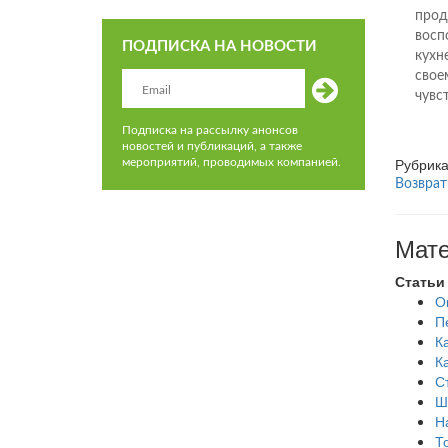
прод
восп
ПОДПИСКА НА НОВОСТИ
кухн
свое
чувс
Подписка на рассылку анонсов
новостей и публикаций, а также
Рубрик
мероприятий, проводимых компанией.
Возврат
Мате
Статьи
О
П
К
К
С
Ш
Н
Т