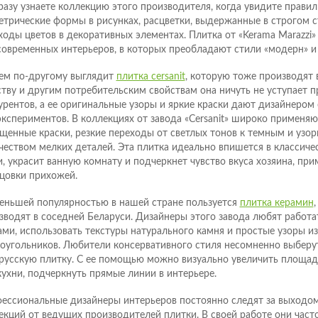
разу узнаете коллекцию этого производителя, когда увидите прави
етрические формы в рисунках, расцветки, выдержанные в строгом с
ходы цветов в декоративных элементах. Плитка от «Kerama Marazzi
современных интерьеров, в которых преобладают стили «модерн» и 
ем по-другому выглядит
плитка cersanit
, которую тоже производят 
ству и другим потребительским свойствам она ничуть не уступает 
урентов, а ее оригинальные узоры и яркие краски дают дизайнеро
экспериментов. В коллекциях от завода «Cersanit» широко применяю
щенные краски, резкие переходы от светлых тонов к темным и узо
чеством мелких деталей. Эта плитка идеально впишется в классиче
и, украсит ванную комнату и подчеркнет чувство вкуса хозяина, пр
цовки прихожей.
еньшей популярностью в нашей стране пользуется
плитка керамин
зводят в соседней Беларуси. Дизайнеры этого завода любят работ
ами, использовать текстуры натурального камня и простые узоры из
оугольников. Любители консервативного стиля несомненно выберу
русскую плитку. С ее помощью можно визуально увеличить площад
кухни, подчеркнуть прямые линии в интерьере.
ессиональные дизайнеры интерьеров постоянно следят за выходом
екций от ведущих производителей плитки. В своей работе они част