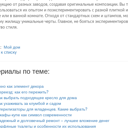
укцию от разных заводов, создавая оригинальные композиции. Вы 
ользоваться их опытом и поэкспериментировать с разной плиткой и
е или в ванной комнате. Отходя от стандартных схем и штампов, м
му жилищу уникальные черты. Главное, не бояться экспериментирова
тво стиля.
а:
Мой дом
 к списку
риалы по теме:
кно как элемент декора
ереезд: как его пережить?
ак выбрать подходящее кресло для дома
ак ухаживать за клумбой и садом
терилизаторы для младенцев. Какие выбрать?
кафы-купе как символ современности
адежный и долговечный ремонт – лучшее вложение денег
орфяные туалеты и особенности их использования