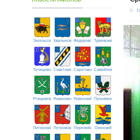
НОВОСТИ РАЙОНОВ
1
Энгельсский
Хвалынский
Фёдоровский
Турковский
Татищевский
Советский
Саратовский
Самойловский
Ртищевский
Романовский
Ровенский
Пугачёвский
Питерский
Петровский
Перелюбский
Озинский