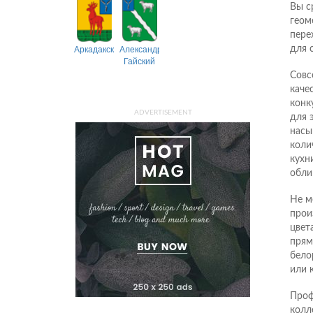
Вы с
геом
пере
Аркадакский
Александрово-
для 
Гайский
Совс
каче
конк
ADVERTISEMENT
для 
насы
коли
кухн
обли
Не м
прои
цвет
прям
бело
или 
Проф
колл