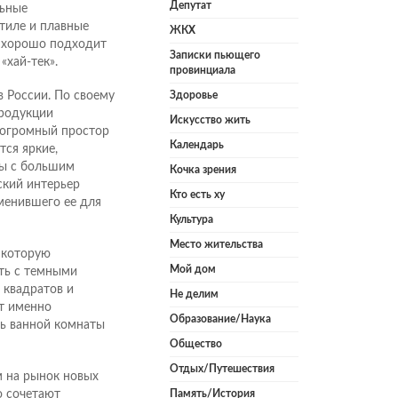
Депутат
льные
тиле и плавные
ЖКХ
» хорошо подходит
Записки пьющего
«хай-тек».
провинциала
в России. По своему
Здоровье
продукции
Искусство жить
м огромный простор
Календарь
тся яркие,
ры с большим
Кочка зрения
ский интерьер
Кто есть ху
именившего ее для
Культура
Место жительства
, которую
Мой дом
ать с темными
 квадратов и
Не делим
т именно
Образование/Наука
ь ванной комнаты
Общество
Отдых/Путешествия
 на рынок новых
о сочетают
Память/История