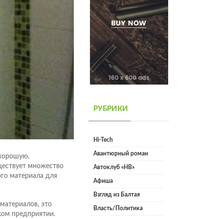
РУБРИКИ
Hi-Tech
Авантюрный роман
 хорошую,
ществует множество
Автоклуб «НВ»
ого материала для
Афиша
Взгляд из Балтая
материалов, это
Власть/Политика
ком предприятии.