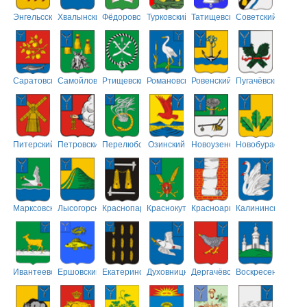
Энгельсский
Хвалынский
Фёдоровский
Турковский
Татищевский
Советский
Саратовский
Самойловский
Ртищевский
Романовский
Ровенский
Пугачёвский
Питерский
Петровский
Перелюбский
Озинский
Новоузенский
Новобурасский
Марксовский
Лысогорский
Краснопартизанский
Краснокутский
Красноармейский
Калининский
Ивантеевский
Ершовский
Екатериновский
Духовницкий
Дергачёвский
Воскресенский