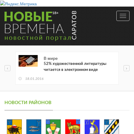
Toggl
navig
В мире
52% художественной литературы
читается в электронном виде
18.01.2016
НОВОСТИ РАЙОНОВ