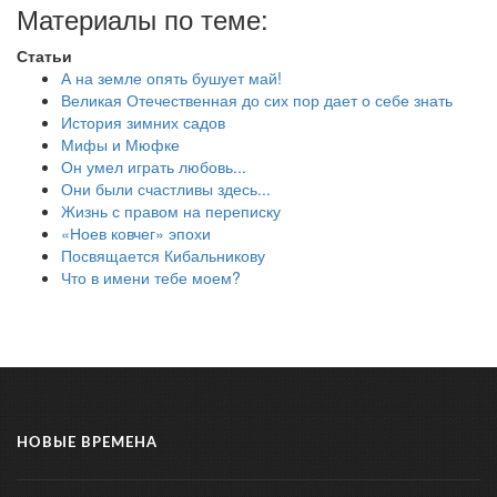
Материалы по теме:
Статьи
А на земле опять бушует май!
Великая Отечественная до сих пор дает о себе знать
История зимних садов
Мифы и Мюфке
Он умел играть любовь...
Они были счастливы здесь...
Жизнь с правом на переписку
«Ноев ковчег» эпохи
Посвящается Кибальникову
Что в имени тебе моем?
НОВЫЕ ВРЕМЕНА