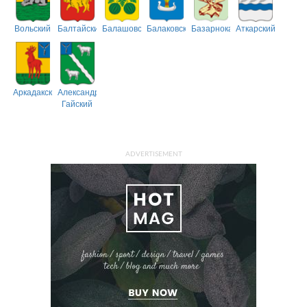
Вольский
Балтайский
Балашовский
Балаковский
Базарнокарабулакский
Аткарский
Аркадакский
Александрово-
Гайский
ADVERTISEMENT