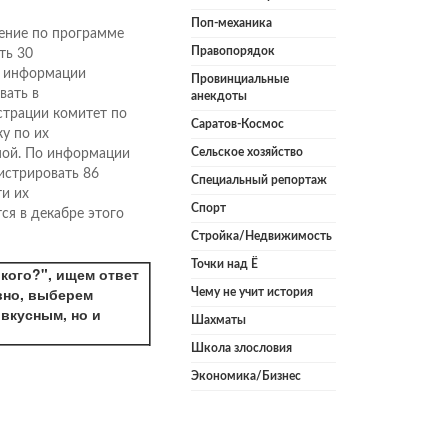
Поп-механика
ение по программе
Правопорядок
ть 30
й информации
Провинциальные
вать в
анекдоты
страции комитет по
Саратов-Космос
у по их
Сельское хозяйство
ной. По информации
гистрировать 86
Специальный репортаж
и их
Спорт
ся в декабре этого
Стройка/Недвижимость
Точки над Ё
кого?", ищем ответ
вно, выберем
Чему не учит история
 вкусным, но и
Шахматы
Школа злословия
Экономика/Бизнес