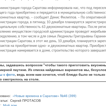
министрация города Саратова информировала нас, что под пересел
щего года приобретено и передается в муниципальную собственнос
комнатных квартир, – сообщает Денис Филиппов. – По оперативно
нистрации города, в пятницу, 10 декабря планируется зарегистриро
ципальную собственность 63 двухкомнатные квартиры. После реги
влению имуществом городской администрации проведет жеребьевк
ределению, в том числе и для семьи Людмилы Григорьевны Гарани
нистрации Саратова, в этот же день, 10 декабря, планируется заре
рактов на приобретение одно- и двухкомнатных квартир. Приобрест
нистрация намеревается в доме, строительство которого завершает
мы, задавшись вопросом "чтобы такого приготовить вкуснень
мирной паутине. Из списка найденных вариантов мы, безусло
ы с фото
, ведь всем нам хочется, чтоб блюдо было не только
о смотрелось на столе.
ковано:
«Новые времена в Саратове» №46 (399)
статьи: Сергей ПРОТАСОВ
а:
Мой дом