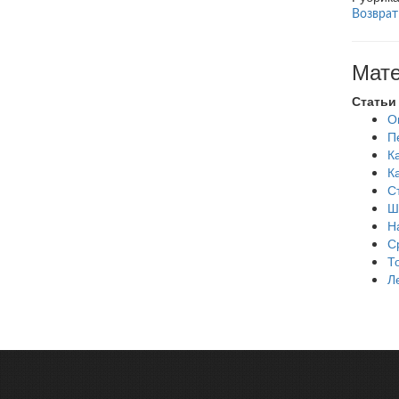
Возврат
Мате
Статьи
О
П
К
К
С
Ш
Н
С
Т
Л