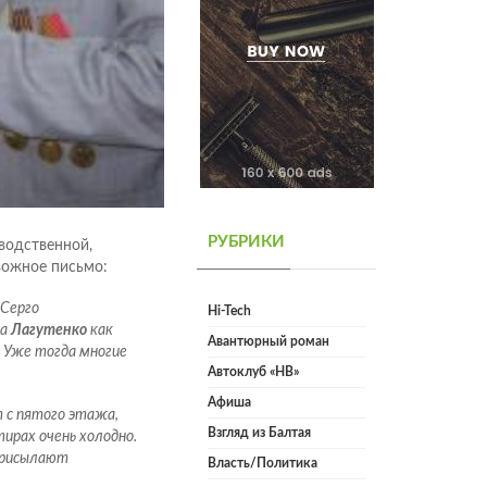
РУБРИКИ
водственной,
вожное письмо:
 Серго
Hi-Tech
ра
Лагутенко
как
Авантюрный роман
. Уже тогда многие
Автоклуб «НВ»
Афиша
 с пятого этажа,
Взгляд из Балтая
тирах очень холодно.
 присылают
Власть/Политика