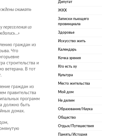
Депутат
ынуждены снимать
ЖКХ
Записки пьющего
провинциала
у переселения из
Здоровье
ождались…»
Искусство жить
елению граждан из
Календарь
рыва. Что
игорьевне
Кочка зрения
ра строительства и
Кто есть ху
 ветерана. В тот
.
Культура
Место жительства
ление граждан из
Мой дом
ием правительства
ципальных программ
Не делим
ва должно быть
Образование/Наука
ийных домах.
Общество
дом,
Отдых/Путешествия
помянутую
Память/История