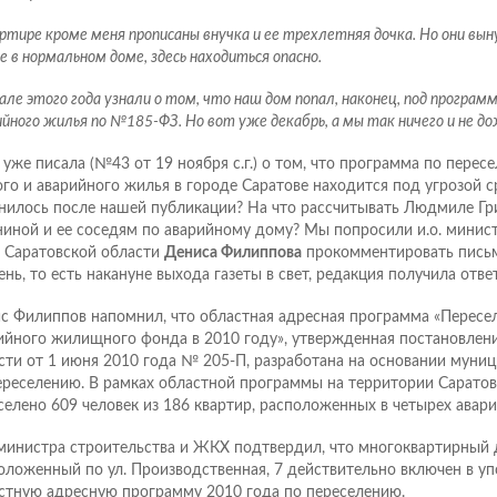
артире кроме меня прописаны внучка и ее трехлетняя дочка. Но они в
 в нормальном доме, здесь находиться опасно.
але этого года узнали о том, что наш дом попал, наконец, под программ
ийного жилья по №185-ФЗ. Но вот уже декабрь, а мы так ничего и не д
 уже писала (№43 от 19 ноября с.г.) о том, что программа по перес
ого и аварийного жилья в городе Саратове находится под угрозой с
нилось после нашей публикации? На что рассчитывать Людмиле Гр
ниной и ее соседям по аварийному дому? Мы попросили и.о. минист
Саратовской области
Дениса Филиппова
прокомментировать письмо
ень, то есть накануне выхода газеты в свет, редакция получила ответ
с Филиппов напомнил, что областная адресная программа «Пересе
ийного жилищного фонда в 2010 году», утвержденная постановлен
сти от 1 июня 2010 года № 205-П, разработана на основании муни
ереселению. В рамках областной программы на территории Сарато
селено 609 человек из 186 квартир, расположенных в четырех авар
 министра строительства и ЖКХ подтвердил, что многоквартирный 
оложенный по ул. Производственная, 7 действительно включен в у
стную адресную программу 2010 года по переселению.