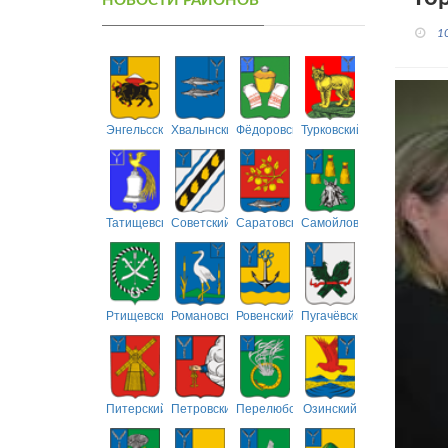
НОВОСТИ РАЙОНОВ
1
Энгельсский
Хвалынский
Фёдоровский
Турковский
Татищевский
Советский
Саратовский
Самойловский
Ртищевский
Романовский
Ровенский
Пугачёвский
Питерский
Петровский
Перелюбский
Озинский