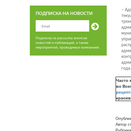
– Ад
ПОДПИСКА НА НОВОСТИ
теку
трех
адми
муни
Подписка на рассылку анонсов
упра
новостей и публикаций, а также
расп
мероприятий, проводимых компанией.
адми
конт
адми
года.
Часто 
во Все
рецепт
красив
Опубли
Автор 
Рубрик