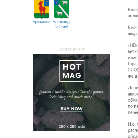
В кв
жилье
Аркадакский
Александрово-
Гайский
В нач
авар
«НВ»
ADVERTISEMENT
ветх
изме
Гара
ЖКХ 
же д
Дени
авар
обла
по п
пере
И.о.
расп
обла