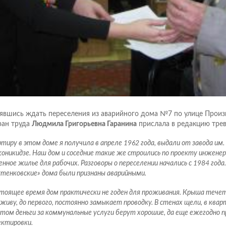
явшись ждать переселения из аварийного дома №7 по улице Произ
ран труда
Людмила Григорьевна Гаранина
прислала в редакцию тре
тиру в этом доме я получила в апреле 1962 года, выдали от завода им.
оникидзе. Наш дом и соседние такие же строились по проекту инжене
нное жилье для рабочих. Разговоры о переселении начались с 1984 года
утенковские» дома были признаны аварийными.
стоящее время дом практически не годен для проживания. Крыша течет
 живу, до первого, постоянно замыкает проводку. В стенах щели, в квар
этом деньги за коммунальные услуги берут хорошие, да еще ежегодно
ектировки.