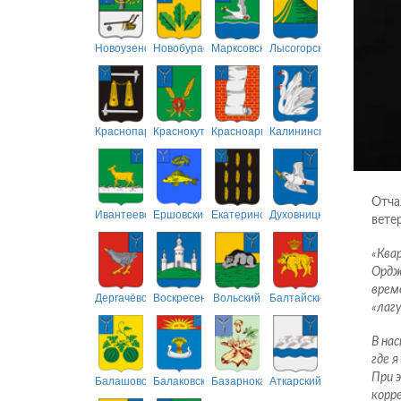
Новоузенский
Новобурасский
Марксовский
Лысогорский
Краснопартизанский
Краснокутский
Красноармейский
Калининский
Отча
Ивантеевский
Ершовский
Екатериновский
Духовницкий
вете
«Квар
Ордж
време
Дергачёвский
Воскресенский
Вольский
Балтайский
«лаг
В на
где я
При 
Балашовский
Балаковский
Базарнокарабулакский
Аткарский
корр