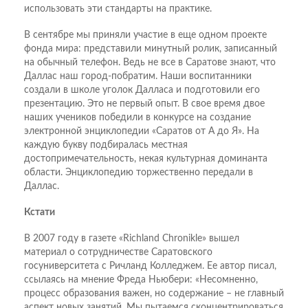
использовать эти стандарты на практике.
В сентябре мы приняли участие в еще одном проекте
фонда мира: представили минутный ролик, записанный
на обычный телефон. Ведь не все в Саратове знают, что
Даллас наш город-побратим. Наши воспитанники
создали в школе уголок Далласа и подготовили его
презентацию. Это не первый опыт. В свое время двое
наших учеников победили в конкурсе на создание
электронной энциклопедии «Саратов от А до Я». На
каждую букву подбиралась местная
достопримечательность, некая культурная доминанта
области. Энциклопедию торжественно передали в
Даллас.
Кстати
В 2007 году в газете «Richland Chronikle» вышел
материал о сотрудничестве Саратовского
госуниверситета с Ричланд Колледжем. Ее автор писал,
ссылаясь на мнение Фреда Ньюбери: «Несомненно,
процесс образования важен, но содержание – не главный
аспект новых занятий. Мы пытаемся сконцентрироваться