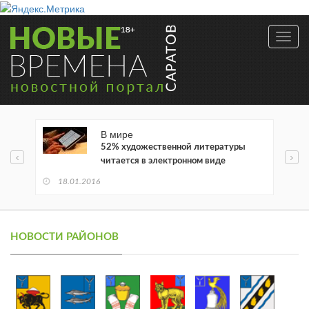
Toggl
navig
В мире
52% художественной литературы
читается в электронном виде
18.01.2016
НОВОСТИ РАЙОНОВ