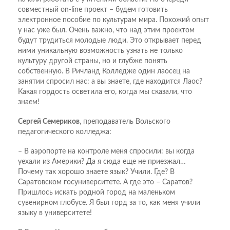
совместный on-line проект – будем готовить
электронное пособие по культурам мира. Похожий опыт
у нас уже был. Очень важно, что над этим проектом
будут трудиться молодые люди. Это открывает перед
ними уникальную возможность узнать не только
культуру другой страны, но и глубже понять
собственную. В Ричланд Колледже один лаосец на
занятии спросил нас: а вы знаете, где находится Лаос?
Какая гордость осветила его, когда мы сказали, что
знаем!
Сергей Семериков
, преподаватель Вольского
педагогического колледжа:
– В аэропорте на контроле меня спросили: вы когда
уехали из Америки? Да я сюда еще не приезжал…
Почему так хорошо знаете язык? Учили. Где? В
Саратовском госуниверситете. А где это – Саратов?
Пришлось искать родной город на маленьком
сувенирном глобусе. Я был горд за то, как меня учили
языку в университете!