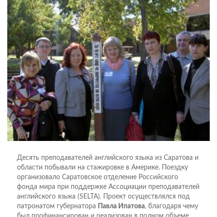
Десять преподавателей английского языка из Саратова и
области побывали на стажировке в Америке. Поездку
организовало Саратовское отделение Российского
фонда мира при поддержке Ассоциации преподавателей
английского языка (SELTA). Проект осуществлялся под
патронатом губернатора
Павла Ипатова
, благодаря чему
был профинансирован и реализован в полном объеме.