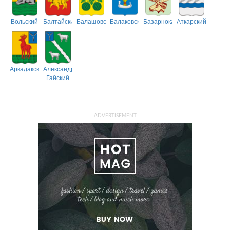
Вольский
Балтайский
Балашовский
Балаковский
Базарнокарабулакский
Аткарский
Аркадакский
Александрово-
Гайский
ADVERTISEMENT