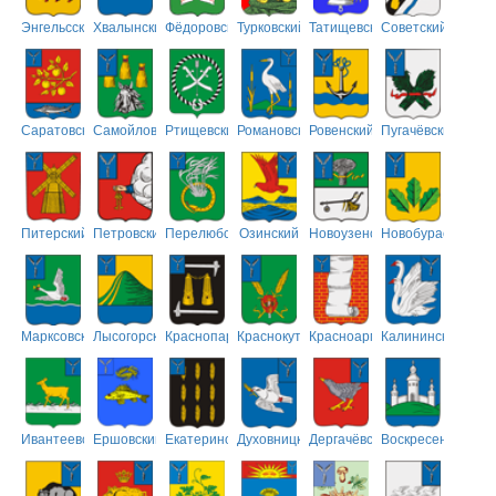
Энгельсский
Хвалынский
Фёдоровский
Турковский
Татищевский
Советский
Саратовский
Самойловский
Ртищевский
Романовский
Ровенский
Пугачёвский
Питерский
Петровский
Перелюбский
Озинский
Новоузенский
Новобурасский
Марксовский
Лысогорский
Краснопартизанский
Краснокутский
Красноармейский
Калининский
Ивантеевский
Ершовский
Екатериновский
Духовницкий
Дергачёвский
Воскресенский