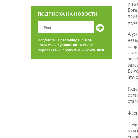
и ты
Бога
ПОДПИСКА НА НОВОСТИ
прие
неда
А уж
Подписка на рассылку анонсов
неве
новостей и публикаций, а также
напр
мероприятий, проводимых компанией.
стал
анса
запе
Было
что 
Рядо
орга
стар
Фрон
– Ни
ним 
сцен