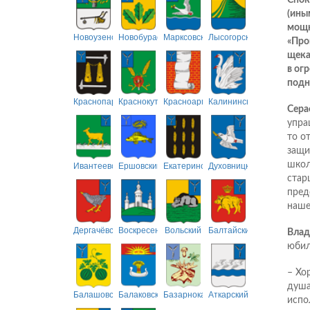
Спок
(ины
мощн
Новоузенский
Новобурасский
Марксовский
Лысогорский
«Про
щека
в ог
подн
Краснопартизанский
Краснокутский
Красноармейский
Калининский
Сера
упра
то о
защи
Ивантеевский
Ершовский
Екатериновский
Духовницкий
школ
стар
пред
наше
Дергачёвский
Воскресенский
Вольский
Балтайский
Влад
юбил
– Хо
душа
Балашовский
Балаковский
Базарнокарабулакский
Аткарский
испо