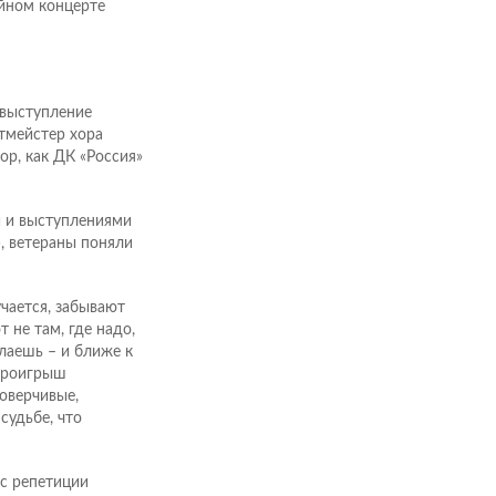
ейном концерте
 выступление
ртмейстер хора
пор, как ДК «Россия»
и и выступлениями
), ветераны поняли
чается, забывают
т не там, где надо,
лаешь – и ближе к
проигрыш
оверчивые,
судьбе, что
 с репетиции