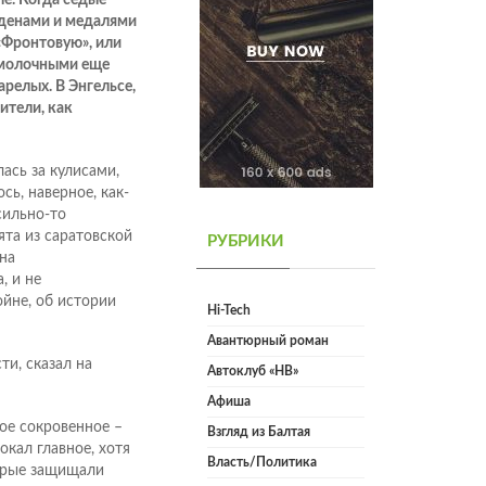
е. Когда седые
орденами и медалями
«Фронтовую», или
с молочными еще
релых. В Энгельсе,
ители, как
лась за кулисами,
сь, наверное, как-
сильно-то
та из саратовской
РУБРИКИ
на
, и не
ойне, об истории
Hi-Tech
Авантюрный роман
ти, сказал на
Автоклуб «НВ»
Афиша
ое сокровенное –
Взгляд из Балтая
окал главное, хотя
Власть/Политика
торые защищали