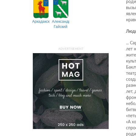
роди
вызы
явле
нрав
Аркадакский
Александрово-
Гайский
Люди
... 
лет 
ADVERTISEMENT
жите
куль
Бакл
теат
созд
разм
лет,
фрон
небо
битв
«пет
«А х
спро
роди