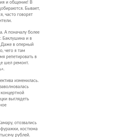
ия и общение! В
добираются. Бывает,
я, часто говорят
ители.
а. А поначалу более
. Баклушина и в
. Даже в оперный
, чего я там
мя репетировать в
де шел ремонт.
».
ектива изменилась.
 заволновалась
 концертной
цки выглядеть
ное
амару, отозвались
т фуражки, костюма
тысячу рублей.