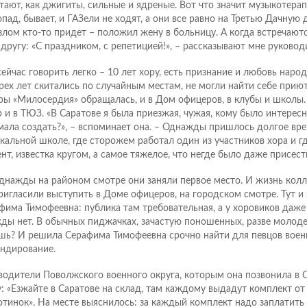
тают, как джигиты, сильные и ядреные. Вот что значит музыкотерап
опад, бывает, и ГАЗели не ходят, а они все равно на Третью Дачную 
узлом кто-то придет – положил жену в больницу. А когда встречаютс
 другу: «С праздником, с репетицией!», – рассказывают мне руковод
сейчас говорить легко – 10 лет хору, есть признание и любовь народ
рех лет скитались по случайным местам, не могли найти себе приют
ры «Милосердия» обращалась, и в Дом офицеров, в клубы и школы
р и в ТЮЗ. «В Саратове я была приезжая, чужая, кому было интересно
мала создать?», – вспоминает она. – Однажды пришлось долгое вре
кальной школе, где сторожем работал один из участников хора и г
нт, известка кругом, а самое тяжелое, что негде было даже присесть
днажды на районом смотре они заняли первое место. И жизнь колл
ригласили выступить в Доме офицеров, на городском смотре. Тут и
фима Тимофеевна: публика там требовательная, а у хоровиков даже
ды нет. В обычных пиджачках, зачастую поношенных, разве молоде
шь? И решила Серафима Тимофеевна срочно найти для певцов воен
ндирование.
водители Поволжского военного округа, которым она позвонила в С
у: «Езжайте в Саратове на склад, там каждому выдадут комплект о
отинок». На месте выяснилось: за каждый комплект надо заплатить 