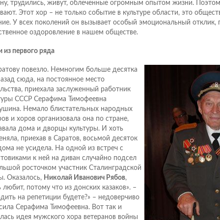
ну, трудились, живут, облеченные огромным опытом жизни. Поэтом
вают. Этот хор – не только событие в культуре области, это общес
ние. У всех поколений он вызывает особый эмоциональный отклик,
ственное оздоровление в нашем обществе.
 из первого ряда
Саратову повезло. Немногим больше десятка
назад сюда, на постоянное место
льства, приехала заслуженный работник
туры СССР Серафима Тимофеевна
ушина. Немало блистательных народных
ров и хоров организовала она по стране,
авала дома и дворцы культуры. И хоть
еняла, приехав в Саратов, восьмой десяток
 дома не усидела. На одной из встреч с
товиками к ней на диван случайно подсел
льшой росточком участник Сталинградской
ы. Оказалось,
Николай Иванович Рябов
,
ь любит, потому что из донских казаков». –
одить на репетиции будете?» – недоверчиво
сила Серафима Тимофеевна. Вот так и
лась идея мужского хора ветеранов войны