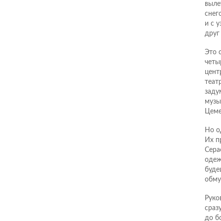
выле
снег
и с 
друг
Это 
четы
цент
теат
заду
музы
Цеме
Но о
Их п
Сера
одеж
буде
обму
Руко
сраз
до б