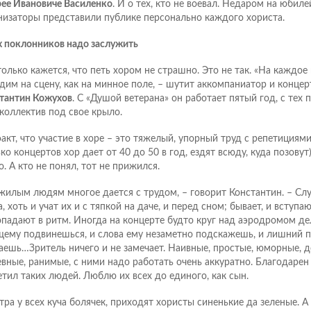
ее Ивановиче Василенко
. И о тех, кто не воевал. Недаром на юбил
низаторы представили публике персонально каждого хориста.
х поклонников надо заслужить
только кажется, что петь хором не страшно. Это не так. «На каждое
дим на сцену, как на минное поле, – шутит аккомпаниатор и конце
тантин Кожухов
. С «Душой ветерана» он работает пятый год, с тех 
 коллектив под свое крыло.
факт, что участие в хоре – это тяжелый, упорный труд с репетициям
ько концертов хор дает от 40 до 50 в год, ездят всюду, куда позовут
о. А кто не понял, тот не прижился.
жилым людям многое дается с трудом, – говорит Константин. – Слу
, хоть и учат их и с тяпкой на даче, и перед сном; бывает, и вступаю
опадают в ритм. Иногда на концерте будто круг над аэродромом де
ему подвинешься, и слова ему незаметно подскажешь, и лишний 
аешь…Зритель ничего и не замечает. Наивные, простые, юморные, д
вные, ранимые, с ними надо работать очень аккуратно. Благодарен 
етил таких людей. Люблю их всех до единого, как сын.
утра у всех куча болячек, приходят хористы синенькие да зеленые. А