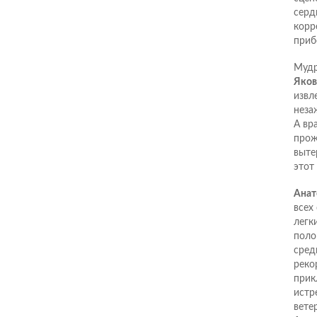
серд
корр
приб
Мудр
Яков
извл
неза
А вр
прож
выте
этот
Анат
всех
легк
поло
сред
реко
прик
истр
вете