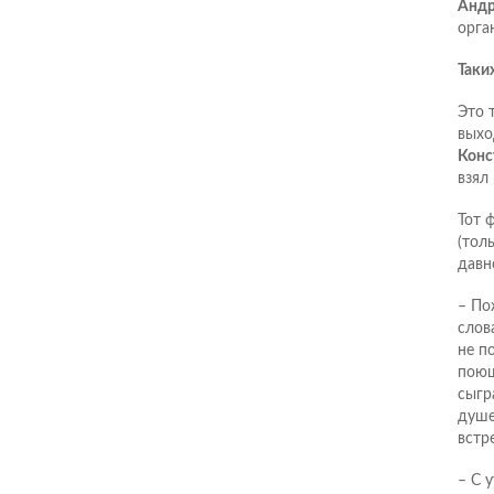
Андр
орга
Таки
Это 
выхо
Конс
взял
Тот 
(тол
давн
– По
слова
не п
поющ
сыгр
душе
встр
– С 