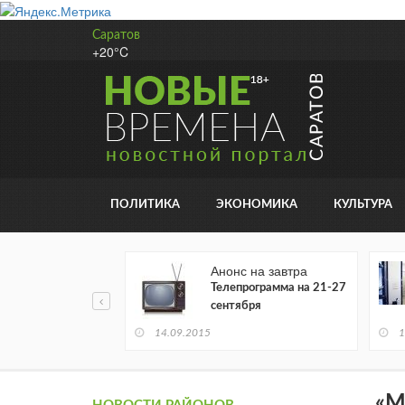
Саратов
+20°C
ПОЛИТИКА
ЭКОНОМИКА
КУЛЬТУРА
ре
Анонс на завтра
удожественной
Телепрограмма на 21-27
атуры читается в
сентября
ронном виде
14.09.2015
1
«М