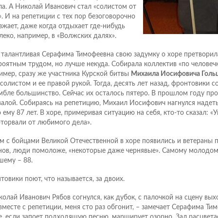
ла. А Николай Иванович стал «солистом от
». И на репетиции с тех пор безоговорочно
зжает, даже когда отдыхает где-нибудь
леко, например, в «Волжских далях».
 талантливая Серафима Тимофеевна свою задумку о хоре претворила 
роятным трудом, но лучше некуда. Собирала коллектив «по человечк
имер, сразу же участника Курской битвы
Михаила Иосифовича Голь
 солистом и ее правой рукой. Тогда, десять лет назад, фронтовики с
мбле большинство. Сейчас их осталось пятеро. В прошлом году про
валой. Собираясь на репетицию, Михаил Иосифович нагнулся надеть
 ему 87 лет. В хоре, примеривая ситуацию на себя, кто-то сказал: «
оторвали от любимого дела».
м с бойцами Великой Отечественной в хоре появились и ветераны 
нов, люди помоложе, «некоторые даже чернявые». Самому молодому
шему – 88.
товики поют, что называется, за двоих.
колай Иванович Рябов согнулся, как дубок, с палочкой на сцену выхо
вместе с репетиции, меня сто раз обгонит, – замечает Серафима Тим
е, если запоет подходящую песню, марширует озорно. Зал расцвета