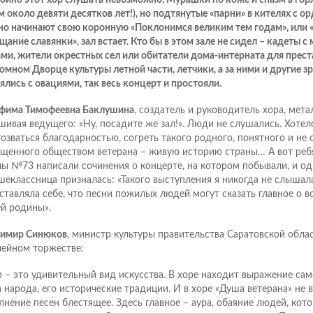
ойно этот хор слушать невозможно. Мурашки по коже и спазм в горл
м около девяти десятков лет!), но подтянутые «парни» в кителях с 
о начинают свою коронную «Поклонимся великим тем годам», или 
щание славянки», зал встает. Кто бы в этом зале не сидел – кадеты 
ми, жители окрестных сел или обитатели дома-интерната для преста
ромном Дворце культуры летной части, летчики, а за ними и другие зр
ялись с овациями, так весь концерт и простояли.
фима Тимофеевна Баклушина
, создатель и руководитель хора, мета
шивая ведущего: «Ну, посадите же зал!». Люди не слушались. Хотело
тозваться благодарностью, согреть такого родного, понятного и не 
щенного обществом ветерана – живую историю страны… А вот ребя
ы №73 написали сочинения о концерте, на котором побывали, и од
шеклассница призналась: «Такого выступления я никогда не слышала
ставляла себе, что песни пожилых людей могут сказать главное о в
й родины».
имир Синюков
, министр культуры правительства Саратовской облас
ейном торжестве:
р – это удивительный вид искусства. В хоре находит выражение сам
 народа, его исторические традиции. И в хоре «Душа ветерана» не в
лнение песен блестящее. Здесь главное – аура, обаяние людей, ко