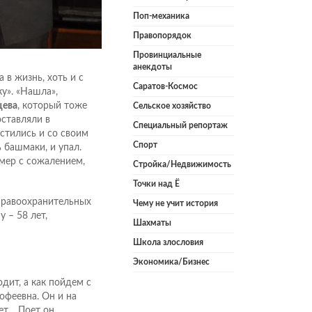
Поп-механика
Правопорядок
Провинциальные
анекдоты
в жизнь, хоть и с
Саратов-Космос
у». «Нашла»,
цева
, который тоже
Сельское хозяйство
оставляли в
Специальный репортаж
стились и со своим
Спорт
 башмаки, и упал.
Умер с сожалением,
Стройка/Недвижимость
Точки над Ё
правоохранительных
Чему не учит история
 – 58 лет,
Шахматы
Школа злословия
Экономика/Бизнес
дит, а как пойдем с
офеевна. Он и на
ет… Поет он