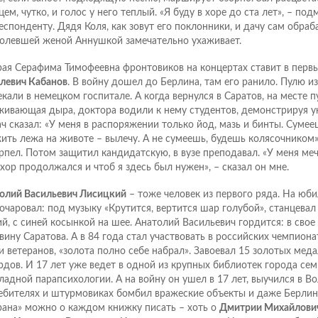
цем, чутко, и голос у него теплый. «Я буду в хоре до ста лет», – по
еспонденту. Дядя Коля, как зовут его поклонники, и дачу сам обраба
олевшей женой Аннушкой замечательно ухаживает.
ая Серафима Тимофеевна фронтовиков на концертах ставит в первы
левич Кабанов
. В войну дошел до Берлина, там его ранило. Пулю и
екали в немецком госпитале. А когда вернулся в Саратов, на месте 
живающая дыра, доктора водили к нему студентов, демонстрируя у
ач сказал: «У меня в распоряжении только йод, мазь и бинты. Суме
ить лежа на животе – вылечу. А не сумеешь, будешь колясочником
рпел. Потом защитил кандидатскую, в вузе преподавал. «У меня ме
 хор продолжался и чтоб я здесь был нужен», – сказал он мне.
олий Васильевич Лисицкий
– тоже человек из первого ряда. На юб
 очаровал: под музыку «Крутится, вертится шар голубой», станцевал
ий, с синей косынкой на шее. Анатолий Васильевич гордится: в свое
вину Саратова. А в 84 года стал участвовать в российских чемпион
и ветеранов, «золота полно себе набрал». Завоевал 15 золотых меда
рдов. И 17 лет уже ведет в одной из крупных библиотек города се
ладной парапсихологии. А на войну он ушел в 17 лет, выучился в Вол
ебителях и штурмовиках бомбил вражеские объекты и даже Берли
рана» можно о каждом книжку писать – хоть о
Дмитрии Михайлови