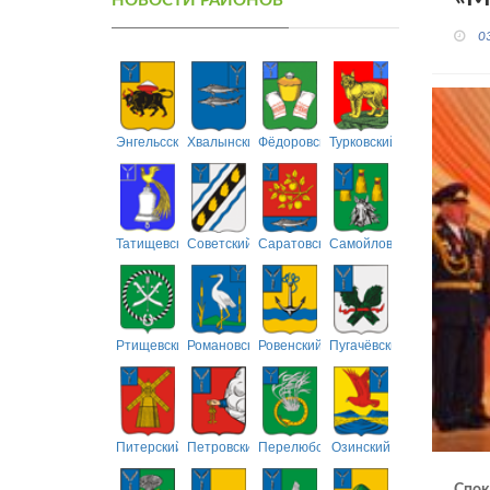
НОВОСТИ РАЙОНОВ
0
Энгельсский
Хвалынский
Фёдоровский
Турковский
Татищевский
Советский
Саратовский
Самойловский
Ртищевский
Романовский
Ровенский
Пугачёвский
Питерский
Петровский
Перелюбский
Озинский