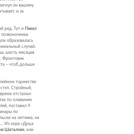
дмигнул он вашему
тывает, и за
й ряд. Тут и
Павел
з позвоночника
пули образовалась
никальный случай.
ешь шесть месяцев
». Фронтовик
чта – чтоб дольше
илейном торжестве
 стэп. Стройный,
 время отстроил
атах по плаванию
лей, поставил 9
минары по
ьске на летчика, на
н… Из хора «Душа
че Шаталове
, или