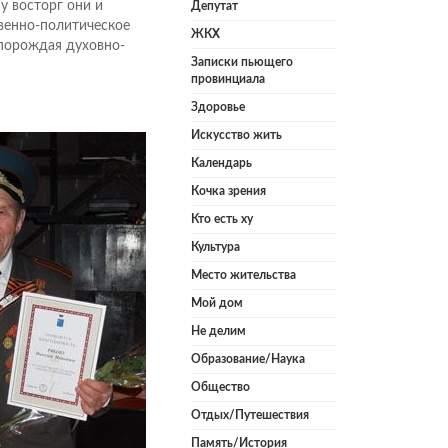
у восторг они и
Депутат
твенно-политическое
ЖКХ
 порождая духовно-
Записки пьющего
провинциала
Здоровье
Искусство жить
Календарь
Кочка зрения
Кто есть ху
Культура
Место жительства
Мой дом
Не делим
Образование/Наука
Общество
Отдых/Путешествия
Память/История