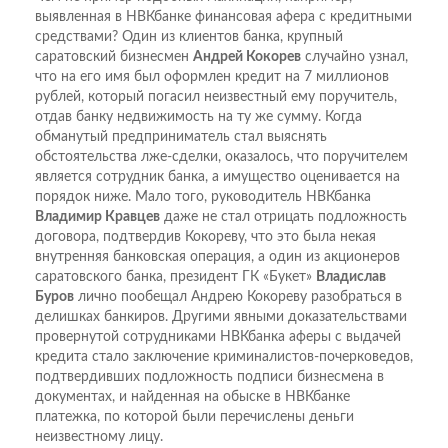
выявленная в НВКбанке финансовая афера с кредитными
средствами? Один из клиентов банка, крупный
саратовский бизнесмен
Андрей Кокорев
случайно узнал,
что на его имя был оформлен кредит на 7 миллионов
рублей, который погасил неизвестный ему поручитель,
отдав банку недвижимость на ту же сумму. Когда
обманутый предприниматель стал выяснять
обстоятельства лже-сделки, оказалось, что поручителем
является сотрудник банка, а имущество оценивается на
порядок ниже. Мало того, руководитель НВКбанка
Владимир Кравцев
даже не стал отрицать подложность
договора, подтвердив Кокореву, что это была некая
внутренняя банковская операция, а один из акционеров
саратовского банка, президент ГК «Букет»
Владислав
Буров
лично пообещал Андрею Кокореву разобраться в
делишках банкиров. Другими явными доказательствами
провернутой сотрудниками НВКбанка аферы с выдачей
кредита стало заключение криминалистов-почерковедов,
подтвердивших подложность подписи бизнесмена в
документах, и найденная на обыске в НВКбанке
платежка, по которой были перечислены деньги
неизвестному лицу.