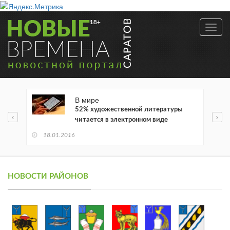
Toggl
navig
В мире
52% художественной литературы
читается в электронном виде
18.01.2016
НОВОСТИ РАЙОНОВ