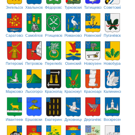
Энгельсский
Хвалынский
Фёдоровский
Турковский
Татищевский
Советский
Саратовский
Самойловский
Ртищевский
Романовский
Ровенский
Пугачёвский
Питерский
Петровский
Перелюбский
Озинский
Новоузенский
Новобурасский
Марксовский
Лысогорский
Краснопартизанский
Краснокутский
Красноармейский
Калининский
Ивантеевский
Ершовский
Екатериновский
Духовницкий
Дергачёвский
Воскресенский