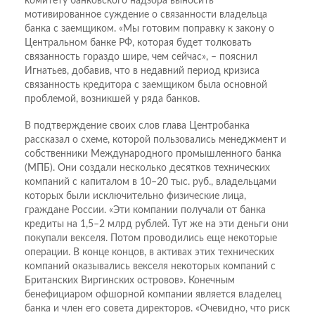
комитету банковского надзора выносить
мотивированное суждение о связанности владельца
банка с заемщиком. «Мы готовим поправку к закону о
Центральном банке РФ, которая будет толковать
связанность гораздо шире, чем сейчас», – пояснил
Игнатьев, добавив, что в недавний период кризиса
связанность кредитора с заемщиком была основной
проблемой, возникшей у ряда банков.
В подтверждение своих слов глава Центробанка
рассказал о схеме, которой пользовались менеджмент и
собственники Международного промышленного банка
(МПБ). Они создали несколько десятков технических
компаний с капиталом в 10–20 тыс. руб., владельцами
которых были исключительно физические лица,
граждане России. «Эти компании получали от банка
кредиты на 1,5–2 млрд рублей. Тут же на эти деньги они
покупали векселя. Потом проводились еще некоторые
операции. В конце концов, в активах этих технических
компаний оказывались векселя некоторых компаний с
Британских Виргинских островов». Конечным
бенефициаром офшорной компании является владелец
банка и член его совета директоров. «Очевидно, что риск