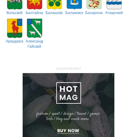
Вольский
Балтайский
Балашовский
Балаковский
Базарнокарабулакский
Аткарский
Аркадакский
Александрово-
Гайский
ADVERTISEMENT