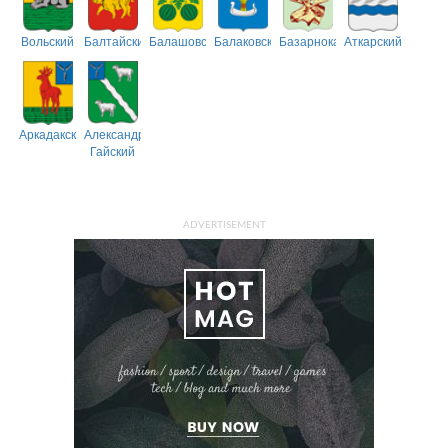
Вольский
Балтайский
Балашовский
Балаковский
Базарнокарабулакский
Аткарский
Аркадакский
Александрово-
Гайский
ADVERTISEMENT