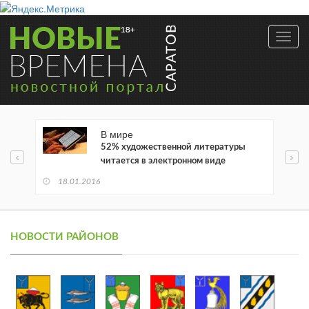
Toggl
navig
В мире
52% художественной литературы
читается в электронном виде
18.01.2016
НОВОСТИ РАЙОНОВ