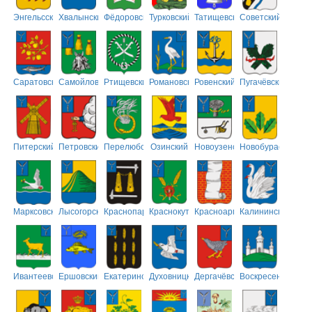
Энгельсский
Хвалынский
Фёдоровский
Турковский
Татищевский
Советский
Саратовский
Самойловский
Ртищевский
Романовский
Ровенский
Пугачёвский
Питерский
Петровский
Перелюбский
Озинский
Новоузенский
Новобурасский
Марксовский
Лысогорский
Краснопартизанский
Краснокутский
Красноармейский
Калининский
Ивантеевский
Ершовский
Екатериновский
Духовницкий
Дергачёвский
Воскресенский