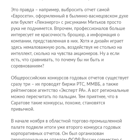
Это правда – например, выбросить отчет самой
«Евросети», оформленный в былинно-васнецовском духе
или буклет «Ленэнерго» с рисунками Митьков просто
рука не поднимется. Впрочем, профессионалов больше
интересует не красочность брошюр, а информация о
компании, представленная в них. Хотя и дизайн играет
здесь немаловажную роль, воздействуя не столько на
интеллект, сколько на чувства акционеров. Ну а если
есть, что сравнивать, то почему бы ни быть и
соревнованиям?
Общероссийских конкурсов годовых отчетов существует
сразу три – их проводят биржи РТС, ММВБ, а также
рейтинговое агентство «Эксперт РА». А вот региональные
можно пересчитать по пальцам. Тем приятнее, что в
Саратове такие конкурсы, похоже, становятся
привычкой.
В начале ноября в областной торгово-промышленной
палате подвели итоги уже второго конкурса годовых
корпоративных отчетов. Он был организован
территориальным отделом ФСФР России совместно с