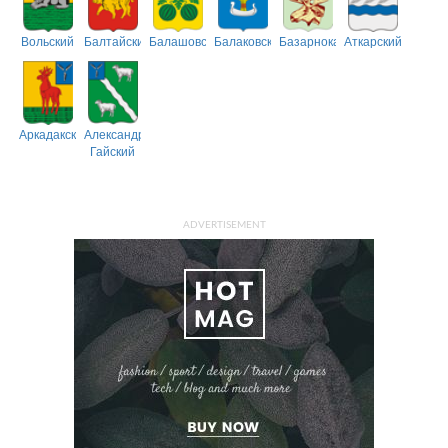
Вольский
Балтайский
Балашовский
Балаковский
Базарнокарабулакский
Аткарский
Аркадакский
Александрово-
Гайский
ADVERTISEMENT