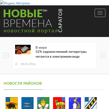
Toggl
navig
В мире
52% художественной литературы
читается в электронном виде
18.01.2016
НОВОСТИ РАЙОНОВ