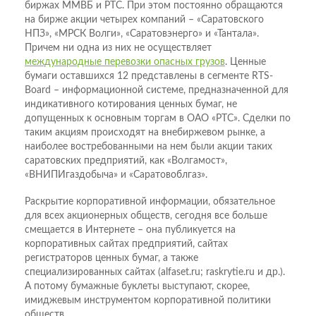
биржах ММВБ и РТС. При этом постоянно обращаются
на бирже акции четырех компаний – «Саратовского
НПЗ», «МРСК Волги», «Саратовэнерго» и «Тантала».
Причем ни одна из них не осуществляет
международные перевозки опасных грузов
. Ценные
бумаги оставшихся 12 представлены в сегменте RTS-
Board – информационной системе, предназначенной для
индикативного котирования ценных бумаг, не
допущенных к основным торгам в ОАО «РТС». Сделки по
таким акциям происходят на внебиржевом рынке, а
наиболее востребованными на нем были акции таких
саратовских предприятий, как «Волгамост»,
«ВНИПИгаздобыча» и «Саратовоблгаз».
Раскрытие корпоративной информации, обязательное
для всех акционерных обществ, сегодня все больше
смещается в Интернете – она публикуется на
корпоративных сайтах предприятий, сайтах
регистраторов ценных бумаг, а также
специализированных сайтах (alfaset.ru; raskrytie.ru и др.).
А потому бумажные буклеты выступают, скорее,
имиджевым инструментом корпоративной политики
обществ.