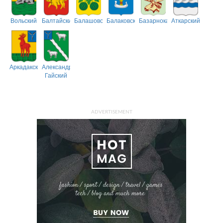
Вольский
Балтайский
Балашовский
Балаковский
Базарнокарабулакский
Аткарский
Аркадакский
Александрово-
Гайский
ADVERTISEMENT