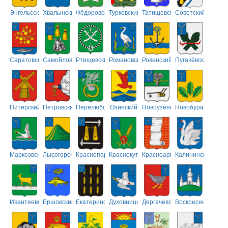
Энгельсский
Хвалынский
Фёдоровский
Турковский
Татищевский
Советский
Саратовский
Самойловский
Ртищевский
Романовский
Ровенский
Пугачёвский
Питерский
Петровский
Перелюбский
Озинский
Новоузенский
Новобурасский
Марксовский
Лысогорский
Краснопартизанский
Краснокутский
Красноармейский
Калининский
Ивантеевский
Ершовский
Екатериновский
Духовницкий
Дергачёвский
Воскресенский