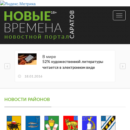
Toggl
navig
В мире
52% художественной литературы
читается в электронном виде
18.01.2016
НОВОСТИ РАЙОНОВ