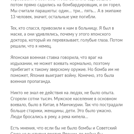
потом прямо садились на бомбардировщик, и он горел.
Мы считали парашюты: один… три… пять… А в экипаже
13 человек, значит, остальные уже погибли.
Тех, кто спасся, привозили к нам в больницу. Я был в
маске, а они удивлялись, почему у этого японского
доктора, который их перевязывает, голубые глаза. Потом
решали, что я немец.
Японская военная ставка говорила, что враг на
издыхании, не может воевать нормально, поэтому
прибегает к такому зверскому оружие. Но бомба им не
поможет, Япония выиграет войну. Конечно, это была
военная пропаганда.
Никто не знал ее действия на людях, не было опыта.
Сгорели сотни тысяч. Мужское население в основном
воевало, было в Китае, в Манчжурии. Так что пострадали
больше старики, женщины, дети. Это было ужасно.
Люди бросались в реку, а река кипела…
Есть мнения, что если бы не было бомбы и Советский