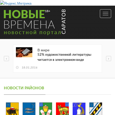
Toggl
navig
В мире
52% художественной литературы
читается в электронном виде
18.01.2016
НОВОСТИ РАЙОНОВ