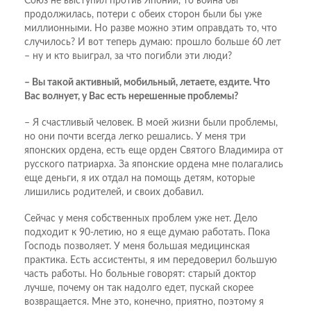
Союз не выступил против Японии, то война бы
продолжилась, потери с обеих сторон были бы уже
миллионными. Но разве можно этим оправдать то, что
случилось? И вот теперь думаю: прошло больше 60 лет
– ну и кто выиграл, за что погибли эти люди?
– Вы такой активный, мобильный, летаете, ездите. Что
Вас волнует, у Вас есть нерешенные проблемы?
– Я счастливый человек. В моей жизни были проблемы,
но они почти всегда легко решались. У меня три
японских ордена, есть еще орден Святого Владимира от
русского патриарха. За японские ордена мне полагались
еще деньги, я их отдал на помощь детям, которые
лишились родителей, и своих добавил.
Сейчас у меня собственных проблем уже нет. Дело
подходит к 90-летию, но я еще думаю работать. Пока
Господь позволяет. У меня большая медицинская
практика. Есть ассистенты, я им передоверил большую
часть работы. Но больные говорят: старый доктор
лучше, почему он так надолго едет, пускай скорее
возвращается. Мне это, конечно, приятно, поэтому я