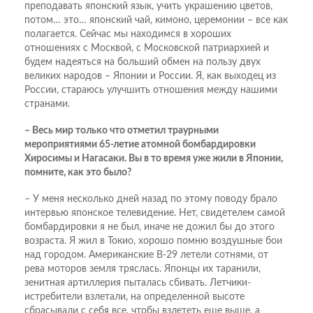
преподавать японский язык, учить украшению цветов,
потом… это… японский чай, кимоно, церемонии – все как
полагается. Сейчас мы находимся в хороших
отношениях с Москвой, с Московской патриархией и
будем надеяться на больший обмен на пользу двух
великих народов – Японии и России. Я, как выходец из
России, стараюсь улучшить отношения между нашими
странами.
– Весь мир только что отметил траурными
мероприятиями 65-летие атомной бомбардировки
Хиросимы и Нагасаки. Вы в то время уже жили в Японии,
помните, как это было?
– У меня несколько дней назад по этому поводу брало
интервью японское телевидение. Нет, свидетелем самой
бомбардировки я не был, иначе не дожил бы до этого
возраста. Я жил в Токио, хорошо помню воздушные бои
над городом. Американские B-29 летели сотнями, от
рева моторов земля тряслась. Японцы их таранили,
зенитная артиллерия пыталась сбивать. Летчики-
истребители взлетали, на определенной высоте
сбрасывали с себя все, чтобы взлететь еще выше, а