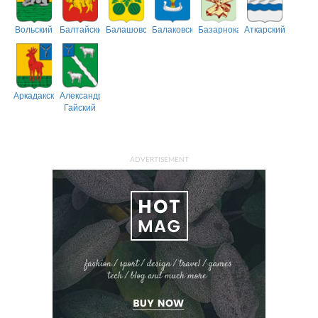
Вольский
Балтайский
Балашовский
Балаковский
Базарнокарабулакский
Аткарский
Аркадакский
Александрово-
Гайский
ADVERTISEMENT