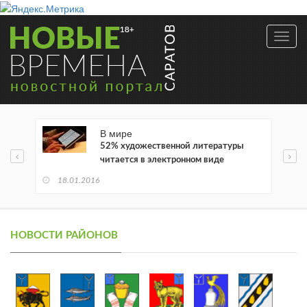
Toggl
navig
В мире
52% художественной литературы
читается в электронном виде
18.01.2016
НОВОСТИ РАЙОНОВ