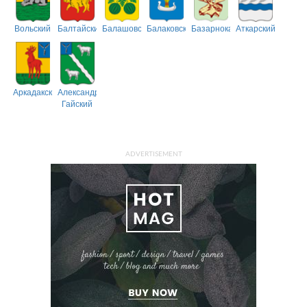
Вольский
Балтайский
Балашовский
Балаковский
Базарнокарабулакский
Аткарский
Аркадакский
Александрово-
Гайский
ADVERTISEMENT