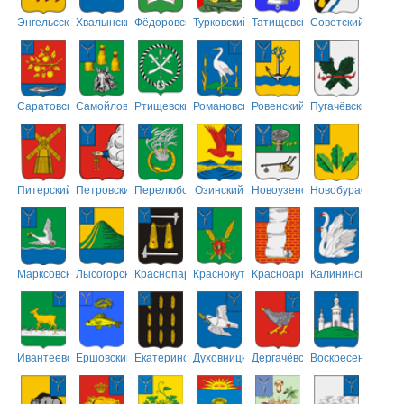
Энгельсский
Хвалынский
Фёдоровский
Турковский
Татищевский
Советский
Саратовский
Самойловский
Ртищевский
Романовский
Ровенский
Пугачёвский
Питерский
Петровский
Перелюбский
Озинский
Новоузенский
Новобурасский
Марксовский
Лысогорский
Краснопартизанский
Краснокутский
Красноармейский
Калининский
Ивантеевский
Ершовский
Екатериновский
Духовницкий
Дергачёвский
Воскресенский