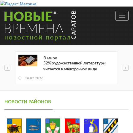
Toggl
navig
В мире
52% художественной литературы
читается в электронном виде
18.01.2016
НОВОСТИ РАЙОНОВ