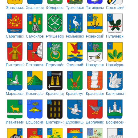
Энгельсский
Хвалынский
Фёдоровский
Турковский
Татищевский
Советский
Саратовский
Самойловский
Ртищевский
Романовский
Ровенский
Пугачёвский
Питерский
Петровский
Перелюбский
Озинский
Новоузенский
Новобурасский
Марксовский
Лысогорский
Краснопартизанский
Краснокутский
Красноармейский
Калининский
Ивантеевский
Ершовский
Екатериновский
Духовницкий
Дергачёвский
Воскресенский