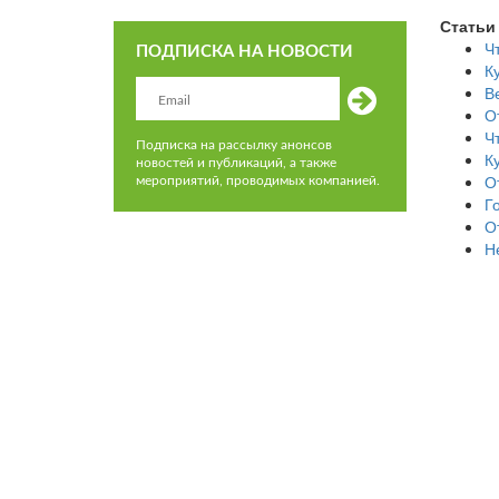
Статьи
Ч
ПОДПИСКА НА НОВОСТИ
К
В
О
Ч
Подписка на рассылку анонсов
К
новостей и публикаций, а также
О
мероприятий, проводимых компанией.
Г
О
Н