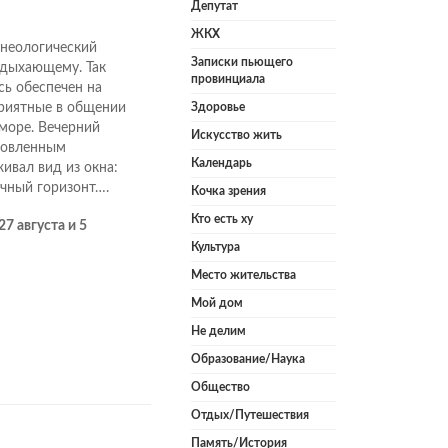
Депутат
ЖКХ
ьнеологический
Записки пьющего
тдыхающему. Так
провинциала
сь обеспечен на
приятные в общении
Здоровье
море. Вечерний
Искусство жить
товленным
Календарь
ивал вид из окна:
ечный горизонт….
Кочка зрения
Кто есть ху
7 августа и 5
Культура
Место жительства
Мой дом
Не делим
Образование/Наука
Общество
Отдых/Путешествия
Память/История