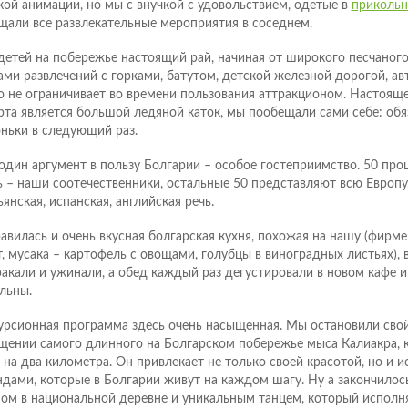
кой анимации, но мы с внучкой с удовольствием, одетые в
прикольн
щали все развлекательные мероприятия в соседнем.
детей на побережье настоящий рай, начиная от широкого песчаного
ами развлечений с горками, батутом, детской железной дорогой, а
о не ограничивает во времени пользования аттракционом. Настоящ
рта является большой ледяной каток, мы пообещали сами себе: обя
оньки в следующий раз.
один аргумент в пользу Болгарии – особое гостеприимство. 50 пр
ь – наши соотечественники, остальные 50 представляют всю Европу
янская, испанская, английская речь.
авилась и очень вкусная болгарская кухня, похожая на нашу (фир
т, мусака – картофель с овощами, голубцы в виноградных листьях), 
ракали и ужинали, а обед каждый раз дегустировали в новом кафе и
льны.
урсионная программа здесь очень насыщенная. Мы остановили сво
щении самого длинного на Болгарском побережье мыса Калиакра, к
 на два километра. Он привлекает не только своей красотой, но и 
ндами, которые в Болгарии живут на каждом шагу. Ну а закончило
ом в национальной деревне и уникальным танцем, который исполн