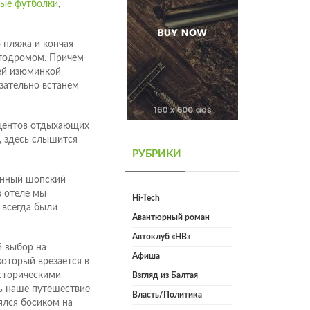
ые футболки
,
 пляжа и кончая
втодромом. Причем
ей изюминкой
зательно встанем
оцентов отдыхающих
, здесь слышится
РУБРИКИ
менный шопский
в отеле мы
Hi-Tech
 всегда были
Авантюрный роман
Автоклуб «НВ»
й выбор на
Афиша
оторый врезается в
историческими
Взгляд из Балтая
сь наше путешествие
Власть/Политика
ялся босиком на