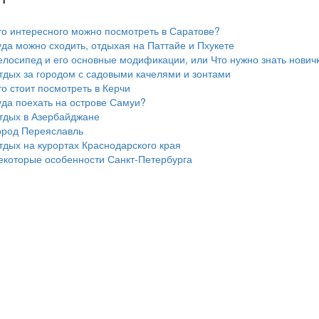
то интересного можно посмотреть в Саратове?
уда можно сходить, отдыхая на Паттайе и Пхукете
елосипед и его основные модификации, или Что нужно знать нович
тдых за городом с садовыми качелями и зонтами
то стоит посмотреть в Керчи
уда поехать на острове Самуи?
тдых в Азербайджане
ород Переяславль
тдых на курортах Краснодарского края
екоторые особенности Санкт-Петербурга