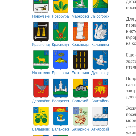
детс
посе
Новоузенский
Новобурасский
Марксовский
Лысогорский
Для 
парк
никт
куро
Краснопартизанский
Краснокутский
Красноармейский
Калининский
на к
Еще 
здес
италь
Ивантеевский
Ершовский
Екатериновский
Духовницкий
Понр
сала
завт
дово
Дергачёвский
Воскресенский
Вольский
Балтайский
Экск
посе
море
леге
Балашовский
Балаковский
Базарнокарабулакский
Аткарский
ужин