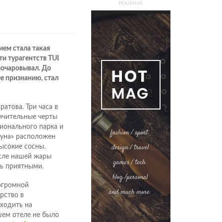
РЕКЛАМА
ием стала такая
и турагентств TUI
зочаровывал. До
ее признанию, стал
атова. Три часа в
личительные черты
ионального парка и
Луна» расположен
высокие сосны.
осле нашей жары
ь приятными.
огромной
рство в
аходить на
шем отеле не было