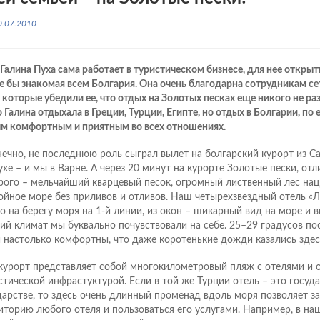
0.07.2010
 Галина Пуха сама работает в туристическом бизнесе, для нее открыт
е бы знакомая всем Болгария. Она очень благодарна сотрудникам сет
 которые убедили ее, что отдых на Золотых песках еще никого не ра
 Галина отдыхала в Греции, Турции, Египте, но отдых в Болгарии, по 
м комфортным и приятным во всех отношениях.
нечно, не последнюю роль сыграл вылет на болгарский курорт из Сар
ухе – и мы в Варне. А через 20 минут на курорте Золотые пески, от
рого – мельчайший кварцевый песок, огромный лиственный лес нац
ойное море без приливов и отливов. Наш четырехзвездный отель «
о на берегу моря на 1-й линии, из окон – шикарный вид на море и 
ий климат мы буквально почувствовали на себе. 25–29 градусов п
 настолько комфортны, что даже коротенькие дожди казались здес
курорт представляет собой многокилометровый пляж с отелями и 
стической инфрастуктурой. Если в той же Турции отель – это госуда
дарстве, то здесь очень длинный променад вдоль моря позволяет з
иторию любого отеля и пользоваться его услугами. Например, в на