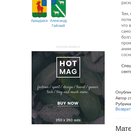
раск
Тем,
Аркадакский
Александрово-
поте
Гайский
что 
само
болг
пром
ADVERTISEMENT
аним
сосн
Спеши
сент
Опубли
Автор 
Рубрик
Возврат
Мате