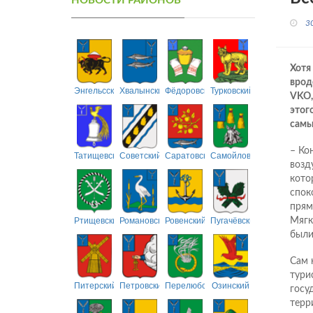
НОВОСТИ РАЙОНОВ
3
Хотя
врод
Энгельсский
Хвалынский
Фёдоровский
Турковский
VKO,
этого
самы
– Ко
Татищевский
Советский
Саратовский
Самойловский
возд
кото
спок
прям
Ртищевский
Романовский
Ровенский
Пугачёвский
Мягк
были
Сам 
тури
Питерский
Петровский
Перелюбский
Озинский
госу
терр