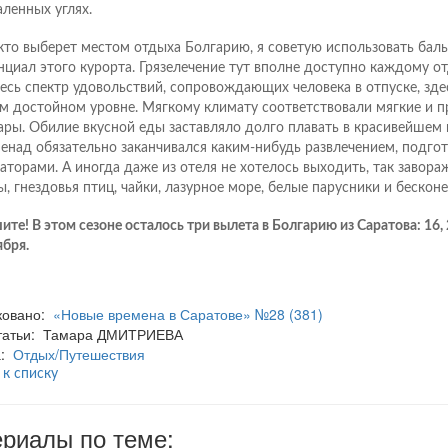
аленных углях.
 кто выберет местом отдыха Болгарию, я советую использовать бал
нциал этого курорта. Грязелечение тут вполне доступно каждому о
весь спектр удовольствий, сопровождающих человека в отпуске, зде
м достойном уровне. Мягкому климату соответствовали мягкие и 
ары. Обилие вкусной еды заставляло долго плавать в красивейшем 
енад обязательно заканчивался каким-нибудь развлечением, подго
аторами. А иногда даже из отеля не хотелось выходить, так завораж
ы, гнездовья птиц, чайки, лазурное море, белые парусники и бескон
те! В этом сезоне осталось три вылета в Болгарию из Саратова: 16, 2
ября.
ковано:
«Новые времена в Саратове» №28 (381)
статьи: Тамара ДМИТРИЕВА
а:
Отдых/Путешествия
 к списку
риалы по теме: