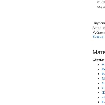
сайт
осущ
Опубли
Автор 
Рубрик
Возврат
Мате
Статьи
А
В
И
М
О
О
Ж
«
П