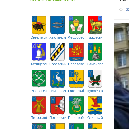
НОВОСТИ РАЙОНОВ
2
Энгельсский
Хвалынский
Фёдоровский
Турковский
Татищевский
Советский
Саратовский
Самойловский
Ртищевский
Романовский
Ровенский
Пугачёвский
Питерский
Петровский
Перелюбский
Озинский