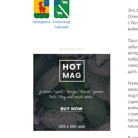
Это 
Отеч
Аркадакский
Александрово-
с бо
Гайский
войн
Прог
забы
ADVERTISEMENT
вете
побе
само
дать
Назв
нача
подт
сцен
войн
стре
песн
песн