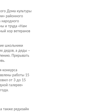
ного Дома культуры
ии» районного
а народного
йны и труда «Нам
ный хор ветеранов
ние школьники
х дедов, а деды –
олению. Прерывать
вь.
я-конкурса
авлены работы 15
овил от 3 до 15
дной галерее»
года.
 а также редизайн