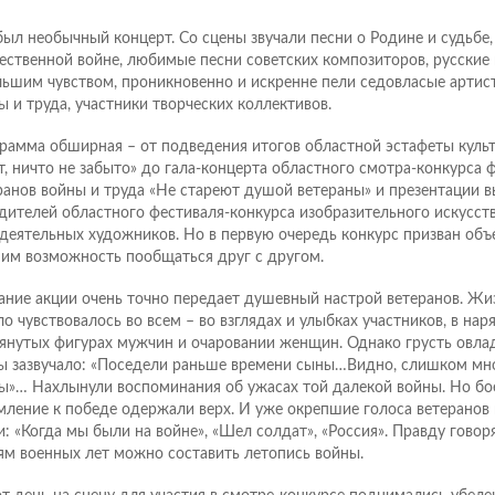
был необычный концерт. Со сцены звучали песни о Родине и судьбе,
ественной войне, любимые песни советских композиторов, русские
льшим чувством, проникновенно и искренне пели седовласые артис
ы и труда, участники творческих коллективов.
рамма обширная – от подведения итогов областной эстафеты куль
т, ничто не забыто» до гала-концерта областного смотра-конкурса
ранов войны и труда «Не стареют душой ветераны» и презентации в
дителей областного фестиваля-конкурса изобразительного искусст
деятельных художников. Но в первую очередь конкурс призван объ
 им возможность пообщаться друг с другом.
ание акции очень точно передает душевный настрой ветеранов. Ж
ло чувствовалось во всем – во взглядах и улыбках участников, в нар
янутых фигурах мужчин и очаровании женщин. Однако грусть овлад
ы зазвучало: «Поседели раньше времени сыны…Видно, слишком мно
ы»… Нахлынули воспоминания об ужасах той далекой войны. Но бое
мление к победе одержали верх. И уже окрепшие голоса ветеранов
и: «Когда мы были на войне», «Шел солдат», «Россия». Правду говор
ям военных лет можно составить летопись войны.