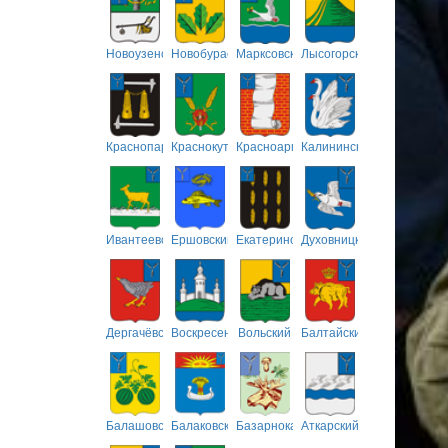
Новоузенский
Новобурасский
Марксовский
Лысогорский
Краснопартизанский
Краснокутский
Красноармейский
Калининский
Ивантеевский
Ершовский
Екатериновский
Духовницкий
Дергачёвский
Воскресенский
Вольский
Балтайский
Балашовский
Балаковский
Базарнокарабулакский
Аткарский