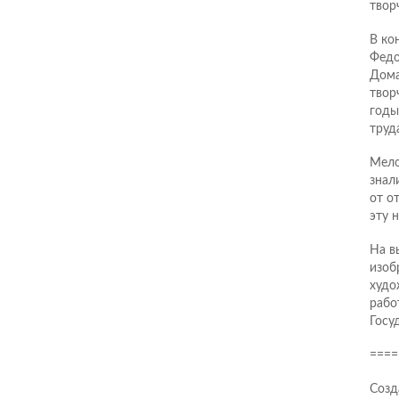
твор
В ко
Федо
Дома
твор
годы
труд
Мело
знал
от о
эту 
На в
изоб
худо
рабо
Госу
====
Созд