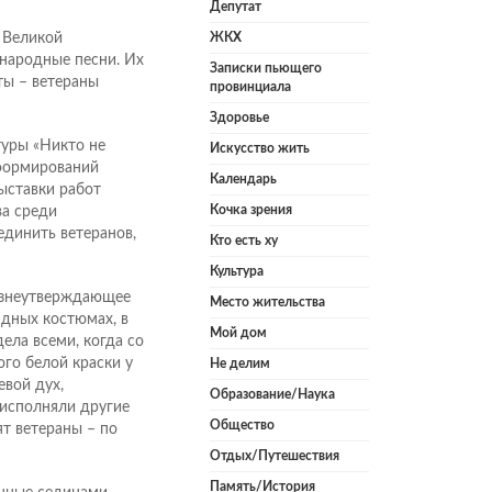
Депутат
 Великой
ЖКХ
 народные песни. Их
Записки пьющего
ты – ветераны
провинциала
Здоровье
туры «Никто не
Искусство жить
 формирований
Календарь
ыставки работ
Кочка зрения
ва среди
единить ветеранов,
Кто есть ху
Культура
изнеутверждающее
Место жительства
ядных костюмах, в
Мой дом
ела всеми, когда со
го белой краски у
Не делим
вой дух,
Образование/Наука
 исполняли другие
Общество
ят ветераны – по
Отдых/Путешествия
Память/История