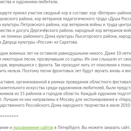
чества и художники-любители.
нцерте принял участие сводный хор в составе: хор «Ветеран» район
ровского района, хор ветеранов педагогического труда «Душа Росс
 культуры Петровского района, хор ветеранов войны и труда центр
чества и досуга Дергачёвского района, народный хор ветеранов во
 не помеха» районного Дома культуры Лысогорского района, народ
а Дворца культуры «Россия» из Саратова.
дии военных лет не оставили равнодушными никого. Даже 10-лет
и некоторые песни, прозвучавшие со сцены. Их они слышали от свои
тцов, вернувшихся с фронта. Так проходит нить от поколения к пок
нить нельзя. Поэтому песни фронтовых лет будут звучать вновь и вно
ыставке, организованной в рамках проведения областного фестивал
разительного искусства среди художников-любителей, были предст
жников из 15 районов и городов области. Каждый художник подгот
т. Лучшие из них направлены в Москву для экспонирования в «Наро
дарственного Российского Дома народного творчества в июле 2010 
========
ание и
продвижение сайтов
в Петербурге. Вы можете заказать сайт,