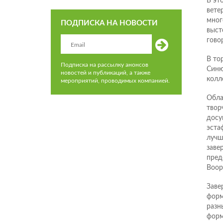
В эт
вете
мног
ПОДПИСКА НА НОВОСТИ
выст
гово
В то
Подписка на рассылку анонсов
Синю
новостей и публикаций, а также
колл
мероприятий, проводимых компанией.
Обла
твор
досу
эста
лучш
заве
пред
Воор
Заве
форм
разн
форм