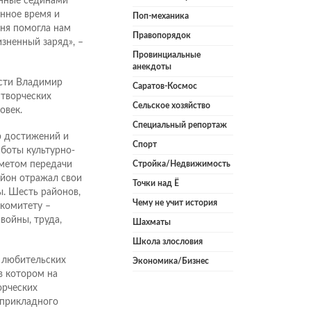
енные сединами
нное время и
Поп-механика
ня помогла нам
Правопорядок
изненный заряд», –
Провинциальные
анекдоты
асти Владимир
Саратов-Космос
 творческих
Сельское хозяйство
овек.
Специальный репортаж
р достижений и
Спорт
боты культурно-
дметом передачи
Стройка/Недвижимость
айон отражал свои
Точки над Ё
. Шесть районов,
Чему не учит история
комитету –
войны, труда,
Шахматы
Школа злословия
 любительских
Экономика/Бизнес
в котором на
орческих
-прикладного