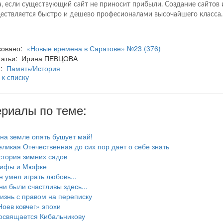
а, если существующий сайт не приносит прибыли. Создание сайтов 
ествляется быстро и дешево професионалами высочайшего класса.
ковано:
«Новые времена в Саратове» №23 (376)
статьи: Ирина ПЕВЦОВА
а:
Память/История
 к списку
риалы по теме:
 на земле опять бушует май!
еликая Отечественная до сих пор дает о себе знать
стория зимних садов
ифы и Мюфке
н умел играть любовь...
ни были счастливы здесь...
изнь с правом на переписку
Ноев ковчег» эпохи
освящается Кибальникову