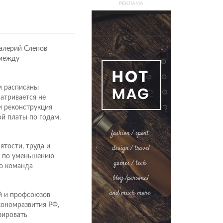
РЕКЛАМА
алерий Слепов
 между
м расписаны
атривается не
и реконструкция
ой платы по годам,
тости, труда и
ы по уменьшению
го команда
й и профсоюзов
кономразвития РФ,
зировать