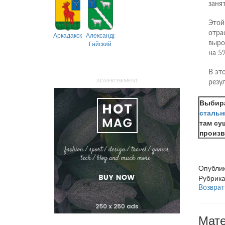
заня
Этой
отра
Аркадакский
Александрово-
Гайский
выро
на 5
В эт
ADVERTISEMENT
резу
Выбира
стальн
там су
произв
Опубли
Рубрик
Возврат
Мате