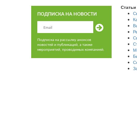
Статьи
С
ПОДПИСКА НА НОВОСТИ
К
В
Р
С
Подписка на рассылку анонсов
С
новостей и публикаций, а также
М
мероприятий, проводимых компанией.
Б
С
З