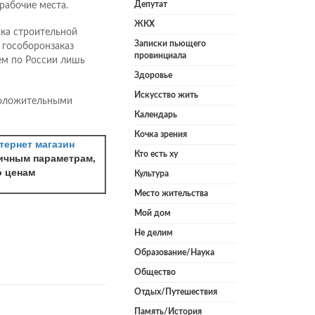
Депутат
рабочие места.
ЖКХ
жка строительной
Записки пьющего
 гособоронзаказ
провинциала
ем по России лишь
Здоровье
Искусство жить
положительными
Календарь
Кочка зрения
тернет магазин
Кто есть ху
ичным параметрам,
о ценам
Культура
Место жительства
Мой дом
Не делим
Образование/Наука
Общество
Отдых/Путешествия
Память/История