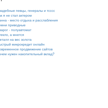
вадебные певцы, генералы и тсссс
ак я не стал актером
анна - место отдыха и расслабления
емни приводные
варог - полуавтомат
текло, а мнется
еталл на вес золота
ыстрый микрокредит онлайн
овременное продвижение сайтов
ачем нужен накопительный вклад?