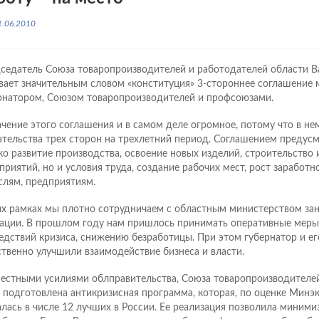
1.06.2010
седатель Союза товаропроизводителей и работодателей области В
вает значительным словом «конституция» 3-стороннее соглашение
рнатором, Союзом товаропроизводителей и профсоюзами.
ачение этого соглашения и в самом деле огромное, потому что в не
ательства трех сторон на трехлетний период. Соглашением предусм
ко развитие производства, освоение новых изделий, строительство 
приятий, но и условия труда, создание рабочих мест, рост заработн
слям, предприятиям.
их рамках мы плотно сотрудничаем с областным министерством заня
ации. В прошлом году нам пришлось принимать оперативные мер
едствий кризиса, снижению безработицы. При этом губернатор и е
ственно улучшили взаимодействие бизнеса и власти.
естными усилиями облправительства, Союза товаропроизводителе
 подготовлена антикризисная программа, которая, по оценке Минэ
алась в числе 12 лучших в России. Ее реализация позволила миними