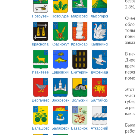
безр
2,8%,
Новоузенский
Новобурасский
Марксовский
Лысогорский
Очен
облс
толь
пони
зака
Краснопартизанский
Краснокутский
Красноармейский
Калининский
В на
Дире
врем
Ивантеевский
Ершовский
Екатериновский
Духовницкий
пере
помо
Этот
учас
Дергачёвский
Воскресенский
Вольский
Балтайский
губе
агре
как 
Была
Балашовский
Балаковский
Базарнокарабулакский
Аткарский
рабо