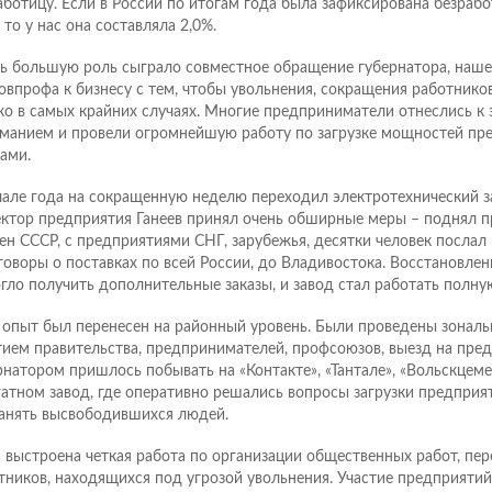
аботицу. Если в России по итогам года была зафиксирована безрабо
 то у нас она составляла 2,0%.
ь большую роль сыграло совместное обращение губернатора, наше
овпрофа к бизнесу с тем, чтобы увольнения, сокращения работнико
ко в самых крайних случаях. Многие предприниматели отнеслись к 
манием и провели огромнейшую работу по загрузке мощностей пр
зами.
чале года на сокращенную неделю переходил электротехнический за
ктор предприятия Ганеев принял очень обширные меры – поднял пр
ен СССР, с предприятиями СНГ, зарубежья, десятки человек послал
говоры о поставках по всей России, до Владивостока. Восстановлен
гло получить дополнительные заказы, и завод стал работать полн
 опыт был перенесен на районный уровень. Были проведены зональ
тием правительства, предпринимателей, профсоюзов, выезд на пред
рнатором пришлось побывать на «Контакте», «Тантале», «Вольскцемен
гатном завод, где оперативно решались вопросы загрузки предприя
занять высвободившихся людей.
 выстроена четкая работа по организации общественных работ, пе
тников, находящихся под угрозой увольнения. Участие предприяти