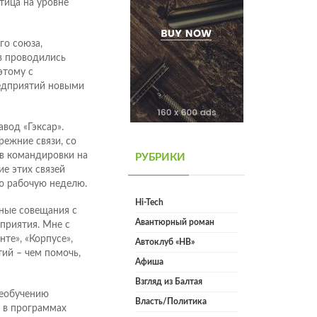
тица на уровне
го союза,
в проводились
этому с
едприятий новыми
вод «Гэксар».
ежние связи, со
 в командировки на
РУБРИКИ
ие этих связей
ую рабочую неделю.
Hi-Tech
ные совещания с
Авантюрный роман
приятия. Мне с
те», «Корпусе»,
Автоклуб «НВ»
тий – чем помочь,
Афиша
Взгляд из Балтая
реобучению
Власть/Политика
й в программах