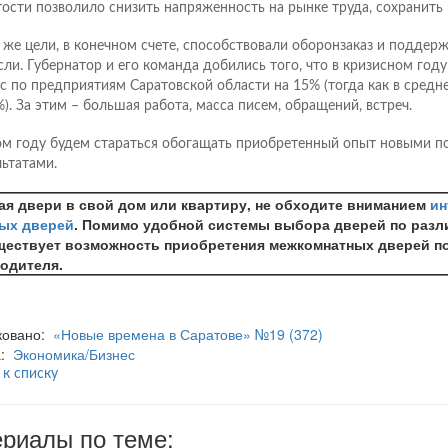
тости позволило снизить напряженность на рынке труда, сохранить 
 же цели, в конечном счете, способствовали оборонзаказ и поддер
сли. Губернатор и его команда добились того, что в кризисном году
с по предприятиям Саратовской области на 15% (тогда как в средн
%). За этим – большая работа, масса писем, обращений, встреч.
ом году будем стараться обогащать приобретенный опыт новыми 
льтатами.
я двери в свой дом или квартиру, не обходите вниманием
ин
ых дверей
. Помимо удобной системы выбора дверей по разл
ществует возможность приобретения межкомнатных дверей п
одителя.
ковано:
«Новые времена в Саратове» №19 (372)
а:
Экономика/Бизнес
 к списку
риалы по теме: