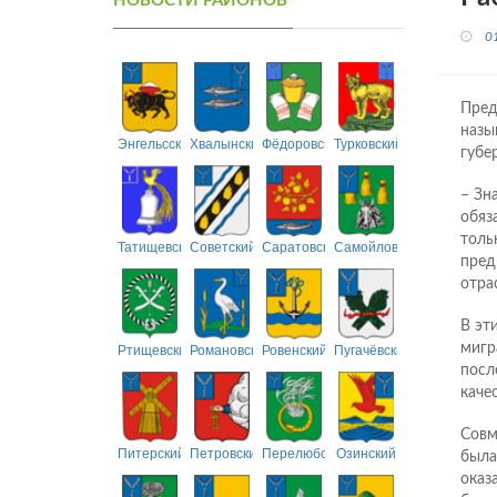
НОВОСТИ РАЙОНОВ
0
Пред
назы
Энгельсский
Хвалынский
Фёдоровский
Турковский
губе
– Зн
обяз
толь
Татищевский
Советский
Саратовский
Самойловский
пред
отра
В эт
Ртищевский
Романовский
Ровенский
Пугачёвский
мигр
посл
каче
Совм
Питерский
Петровский
Перелюбский
Озинский
была
оказ