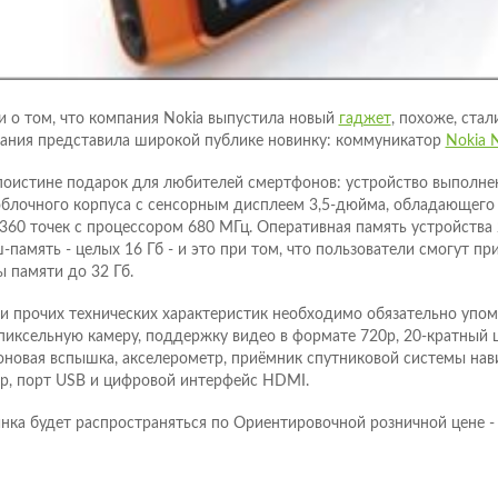
и о том, что компания Nokia выпустила новый
гаджет
, похоже, стал
ания представила широкой публике новинку: коммуникатор
Nokia 
поистине подарок для любителей смертфонов: устройство выполне
блочного корпуса с сенсорным дисплеем 3,5-дюйма, обладающего
360 точек с процессором 680 МГц. Оперативная память устройства 
-память - целых 16 Гб - и это при том, что пользователи смогут п
ы памяти до 32 Гб.
и прочих технических характеристик необходимо обязательно упом
пиксельную камеру, поддержку видео в формате 720p, 20-кратный 
оновая вспышка, акселерометр, приёмник спутниковой системы нав
р, порт USB и цифровой интерфейс HDMI.
нка будет распространяться по Ориентировочной розничной цене - 