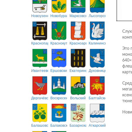
Новоузенский
Новобурасский
Марксовский
Лысогорский
Слух
комп
Краснопартизанский
Краснокутский
Красноармейский
Калининский
Это 
моно
640×
флеш
Ивантеевский
Ершовский
Екатериновский
Духовницкий
карт
Сред
мега
ксен
Дергачёвский
Воскресенский
Вольский
Балтайский
тюне
Нови
Балашовский
Балаковский
Базарнокарабулакский
Аткарский