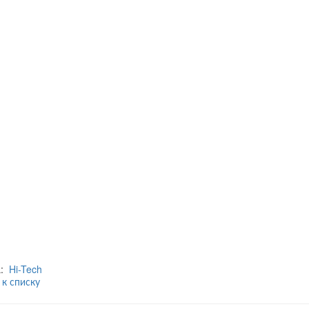
а:
Hi-Tech
 к списку