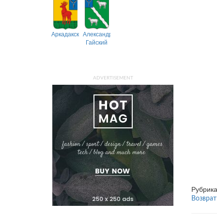
Аркадакский
Александрово-
Гайский
ADVERTISEMENT
Рубрик
Возврат