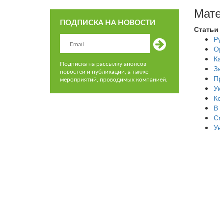
Мате
ПОДПИСКА НА НОВОСТИ
Статьи
Р
О
К
Подписка на рассылку анонсов
З
новостей и публикаций, а также
П
мероприятий, проводимых компанией.
У
К
В
С
У