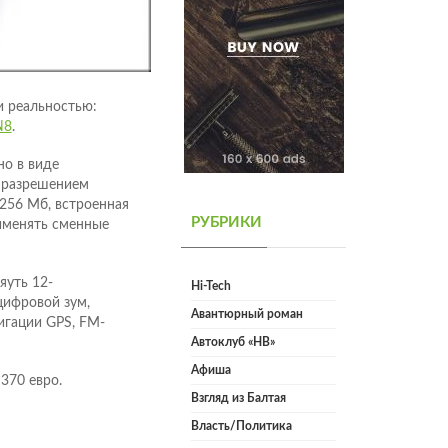
и реальностью:
N8
.
но в виде
 разрешением
256 Мб, встроенная
РУБРИКИ
рименять сменные
яуть 12-
Hi-Tech
цифровой зум,
Авантюрный роман
игации GPS, FM-
Автоклуб «НВ»
Афиша
370 евро.
Взгляд из Балтая
Власть/Политика