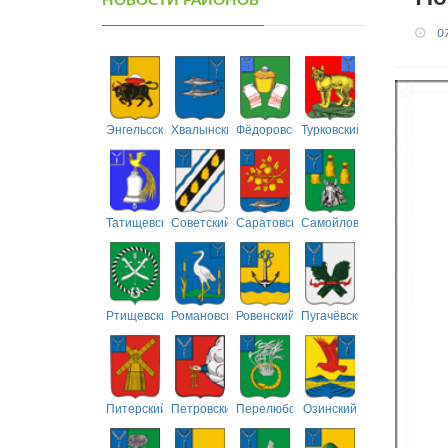
НОВОСТИ РАЙОНОВ
0
Энгельсский
Хвалынский
Фёдоровский
Турковский
Татищевский
Советский
Саратовский
Самойловский
Ртищевский
Романовский
Ровенский
Пугачёвский
Питерский
Петровский
Перелюбский
Озинский