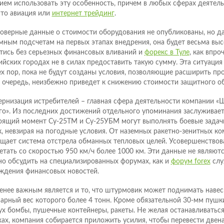
ием использовать эту особенность, причем в любых сферах деятель
 то авиация или
интернет трейдинг
.
оверные данные о стоимости оборудования не опубликованы, но д
мным подсчетам на первых этапах внедрения, она будет весьма выс
тись без серьезных финансовых вливаний и
форекс в Туле
, как впро
ийских городах не в силах предоставить такую сумму. Эта ситуация
ех пор, пока не будут созданы условия, позволяющие расширить прои
 очередь, неизбежно приведет к снижению стоимости защитного о
рнизация истребителей – главная сфера деятельности компании 
го». Из последних достижений отдельного упоминания заслуживает 
оящий момент Су-25ТМ и Су-25УБМ могут выполнять боевые задач
к, невзирая на погодные условия. От наземных ракетно-зенитных ко
щает система отстрела обманных тепловых целей. Усовершенствов
етать со скоростью 950 км/ч более 1000 км. Эти данные не являют
о обсудить на специализированных форумах, как и
форум forex
слу
ждения финансовых новостей.
енее важным является и то, что штурмовик может поднимать навес
арный вес которого более 4 тонн. Кроме обязательной 30-мм пушки
ух бомбы, пушечные контейнеры, ракеты. Не желая останавливаться
хах, компания собирается приложить усилия, чтобы перевести две