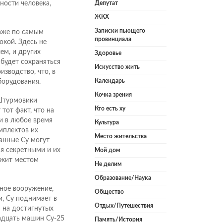
ности человека,
Депутат
ЖКХ
Записки пьющего
аже по самым
провинциала
окой. Здесь не
чем, и других
Здоровье
 будет сохраняться
Искусство жить
зводство, что, в
Календарь
борудования.
Кочка зрения
«Штурмовики
Кто есть ху
тот факт, что на
и в любое время
Культура
мплектов их
Место жительства
анные Су могут
ся секретными и их
Мой дом
жит местом
Не делим
Образование/Наука
ное вооружение,
Общество
, Су поднимает в
Отдых/Путешествия
 на достигнутых
надцать машин Су-25
Память/История