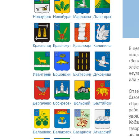
Новоузенский
Новобурасский
Марксовский
Лысогорский
Краснопартизанский
Краснокутский
Красноармейский
Калининский
В це
подв
«Зен
элек
неуя
Ивантеевский
Ершовский
Екатериновский
Духовницкий
или 
Отве
базо
Дергачёвский
Воскресенский
Вольский
Балтайский
«Пре
рабо
удов
Кобз
газо
Балашовский
Балаковский
Базарнокарабулакский
Аткарский
анал