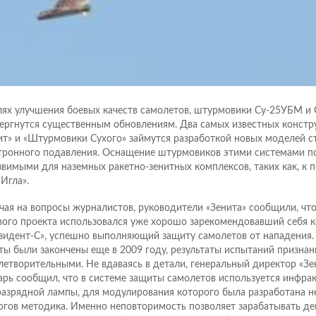
лях улучшения боевых качеств самолетов, штурмовики Су-25УБМ и
ергнутся существенным обновлениям. Два самых известных констр
ит» и «Штурмовики Сухого» займутся разработкой новых моделей с
тронного подавления. Оснащение штурмовиков этими системами по
звимыми для наземных ракетно-зенитных комплексов, таких как, к пр
«Игла».
чая на вопросы журналистов, руководители «Зенита» сообщили, что
вого проекта использовался уже хорошо зарекомендовавший себя 
зидент-С», успешно выполняющий защиту самолетов от нападения.
ты были закончены еще в 2009 году, результаты испытаний призна
летворительными. Не вдаваясь в детали, генеральный директор «Зе
арь сообщил, что в системе защиты самолетов используется инфра
разрядной лампы, для модулирования которого была разработана 
огов методика. Именно неповторимость позволяет зарабатывать ден