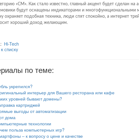
тегорию «СМ». Как стало известно, главный акцент будет сделан на а
мовики будут оснащены индикаторами и многофункциональными м
ну охраняет подобная техника, люди спят спокойно, а интернет тре
осит хороший доход желающим.
а:
Hi-Tech
 к списку
риалы по теме:
убль укрепился?
ригинальный интерьер для Вашего ресторана или кафе
аких уровней бывают домены?
аправка картриджей
рямые выгоды от автоматизации
ют дома
омпьютерные технологии
 чем польза компьютерных игр?
мартфоны – к вопросу о цене и качестве