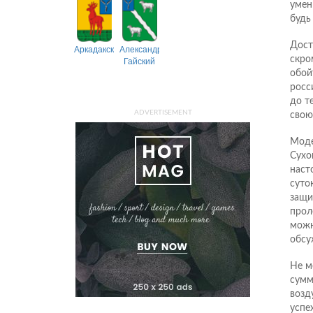
умен
будь
Дост
Аркадакский
Александрово-
скро
Гайский
обой
росс
до т
ADVERTISEMENT
свою
Моде
Сухо
наст
суто
защи
прол
можн
обсу
Не м
сумм
возд
успе