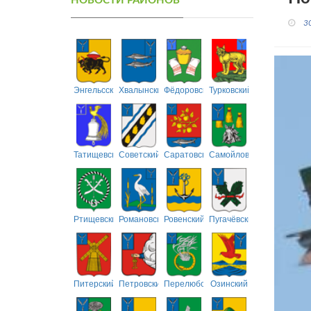
НОВОСТИ РАЙОНОВ
3
Энгельсский
Хвалынский
Фёдоровский
Турковский
Татищевский
Советский
Саратовский
Самойловский
Ртищевский
Романовский
Ровенский
Пугачёвский
Питерский
Петровский
Перелюбский
Озинский