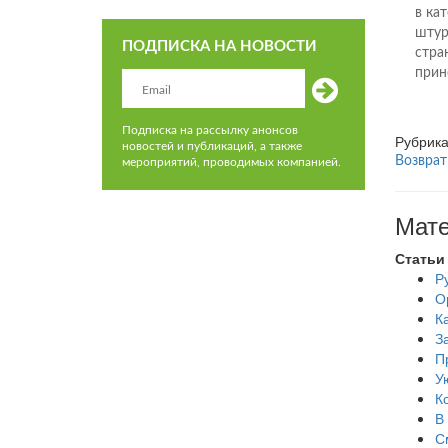
в ка
штур
ПОДПИСКА НА НОВОСТИ
стра
прин
Подписка на рассылку анонсов
Рубрик
новостей и публикаций, а также
Возврат
мероприятий, проводимых компанией.
Мате
Статьи
Р
О
К
З
П
У
К
В
С