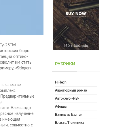
 Су-25ТМ
укторских бюро
танций оптико-
зволит им стать
РУБРИКИ
имеру, «Stinger»
Hi-Tech
 в качестве
комплекс
Авантюрный роман
 Предварительные
Автоклуб «НВ»
ны
Афиша
нита» Александр
красное излучение
Взгляд из Балтая
не имеющая
Власть/Политика
ьги, совместно с