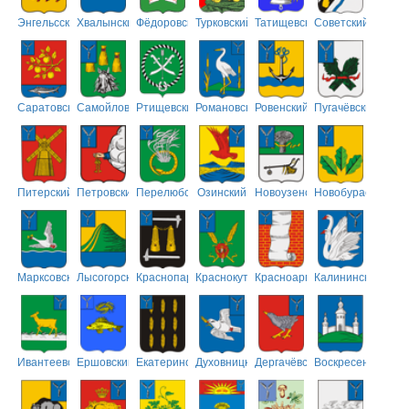
Энгельсский
Хвалынский
Фёдоровский
Турковский
Татищевский
Советский
Саратовский
Самойловский
Ртищевский
Романовский
Ровенский
Пугачёвский
Питерский
Петровский
Перелюбский
Озинский
Новоузенский
Новобурасский
Марксовский
Лысогорский
Краснопартизанский
Краснокутский
Красноармейский
Калининский
Ивантеевский
Ершовский
Екатериновский
Духовницкий
Дергачёвский
Воскресенский