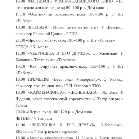
16.00 ФЕСТИВАЛЬ ФРАНКО-КАНАДСКОГО КИНО, «То,
что нужно для жизни», вход 80–100 р. // Дом кино
17.10 «Охотник за головами», вход 180–190 р. // К/т
«Победа»
18.00 ПРЕМЬЕРА! «Много шума из ничего», У. Шекспир,
режиссер Григорий Цинман // ТЮЗ
21.30 «Ирония любви», вход 180–190 р. // К/т «Победа»
СРЕДА // 31 марта
11.00 «ЧЕБУРАШКА И ЕГО ДРУЗЬЯ», Э. Успенский, Р.
Качанов // Театр кукол «Теремок»
15.10 «Как приручить дракона», вход 150–160 р. // К/т
«Победа»
18.00 ПРЕМЬЕРА! «Веер леди Уиндермейр», О. Уайльд,
режиссёр-пос¬та¬нов¬щик Ю.П. Ошеров // ТЮЗ
18.00 «КАРМЕН-СЮИТА», «ШОПЕНИАНА», Ж. Бизе, Р.
Щедрин, вечер классической хореографии // Театр оперы и
балета
20.20 «Шери», вход 100–120 р. // Дом кино
ЧЕТВЕРГ // 1 апреля
11.00 «ЧЕБУРАШКА И ЕГО ДРУЗЬЯ», Э.Успенский,
Р.Качанов // Театр кукол «Теремок»
18.00 «Записки сумасшедшего», Н. Гоголь // Театр драмы,