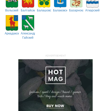
Вольский
Балтайский
Балашовский
Балаковский
Базарнокарабулакский
Аткарский
Аркадакский
Александрово-
Гайский
ADVERTISEMENT