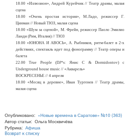
18.00 «Иллюзион», Андрей Курейчик // Театр драмы, малая
сцена
18.00 «Очень простая история», М.Ладо, режиссер Г.
Цинман // Новый ТЮЗ, малая сцена
18.00 «Шум за сценой», М. Фрейн, режиссер Паоло Эмилио
Ланди (Рим, Италия) // ТЮЗ
18.00 «ЮНОНА И АВОСЬ», А. Рыбников, ритм-балет в 2-х
действиях, спектакль идет под фонограмму // Театр оперы и
балета
22.00 True People (DJ*s: Янис С & Dormidontov) с
Underground house music // «Акварель»
ВОСКРЕСЕНЬЕ // 4 апреля
18.00 «Месяц в деревне», Иван Тургенев // Театр драмы,
малая сцена
Опубликовано:
«Новые времена в Саратове» №10 (363)
Автор статьи: Ольга Москвичёва
Рубрика:
Афиша
Возврат к списку