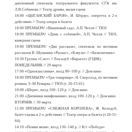
дипломный спектакль театрального факультета СГК им.
Л.В.Собинова // Театр драмы, малая сцена
18.00 «ЦЫГАНСКИЙ БАРОН», И. Штраус, оперетта в 2-х
действиях // Театр оперы и балета
18.00 ПРЕМЬЕРА! «Вишневый сад», А.П. Чехов // ТЮЗ
18.00 ПРЕМЬЕРА! «Дама с собачкой», А.П. Чехов // ТЮЗ,
камерная сцена
19.00 ПРЕМЬЕРА! «Два рассказа», спектакль по мотивам
рассказов В. Шукшина «Раскас», «Кляуза» // «Балаганчикъ»
19.30 Группа «Слот» // Рок-клуб «Варьете» (ГЦНК)
ПОНЕДЕЛЬНИК // 29 марта
17.00 «Одноклассники», вход 80–100 р. // Дом кино
18.00 ПРЕМЬЕРА! «Три товарища», Н. Скороход, по мотивам
романа Э.-М.Ремарка // ТЮЗ (т. 26-15-41)
19.00 «Шери», вход 100–120 р. // Дом кино
21.00 «Дневники нимфоманки», вход 100–120 р. // Дом кино
ВТОРНИК // 30 марта
11.00 ПРЕМЬЕРА! «СНЕЖНАЯ КОРОЛЕВА», Ж. Колодуб,
балет-сказка в 2-х действиях // Театр оперы и балета (т.26-31-
64)
14.10 «Помни меня», вход 130–140 р. // К/т «Победа»