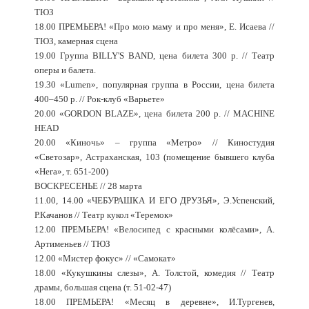
ТЮЗ
18.00 ПРЕМЬЕРА! «Про мою маму и про меня», Е. Исаева //
ТЮЗ, камерная сцена
19.00 Группа BILLY'S BAND, цена билета 300 р. // Театр
оперы и балета.
19.30 «Lumen», популярная группа в России, цена билета
400–450 р. // Рок-клуб «Варьете»
20.00 «GORDON BLAZE», цена билета 200 р. // MACHINE
HEAD
20.00 «Киночь» – группа «Метро» // Киностудия
«Светозар», Астраханская, 103 (помещение бывшего клуба
«Нега», т. 651-200)
ВОСКРЕСЕНЬЕ // 28 марта
11.00, 14.00 «ЧЕБУРАШКА И ЕГО ДРУЗЬЯ», Э.Успенский,
Р.Качанов // Театр кукол «Теремок»
12.00 ПРЕМЬЕРА! «Велосипед с красными колёсами», А.
Артименьев // ТЮЗ
12.00 «Мистер фокус» // «Самокат»
18.00 «Кукушкины слезы», А. Толстой, комедия // Театр
драмы, большая сцена (т. 51-02-47)
18.00 ПРЕМЬЕРА! «Месяц в деревне», И.Тургенев,