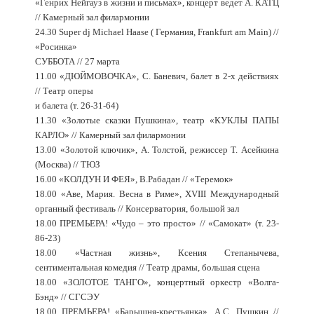
«Генрих Нейгауз в жизни и письмах», концерт ведет А. КАТЦ
// Камерный зал филармонии
24.30 Super dj Michael Haase ( Германия, Frankfurt am Main) //
«Росинка»
СУББОТА // 27 марта
11.00 «ДЮЙМОВОЧКА», С. Баневич, балет в 2-х действиях
// Театр оперы
и балета (т. 26-31-64)
11.30 «Золотые сказки Пушкина», театр «КУКЛЫ ПАПЫ
КАРЛО» // Камерный зал филармонии
13.00 «Золотой ключик», А. Толстой, режиссер Т. Асейкина
(Москва) // ТЮЗ
16.00 «КОЛДУН И ФЕЯ», В.Рабадан // «Теремок»
18.00 «Аве, Мария. Весна в Риме», XVIII Международный
органный фестиваль // Консерватория, большой зал
18.00 ПРЕМЬЕРА! «Чудо – это просто» // «Самокат» (т. 23-
86-23)
18.00 «Частная жизнь», Ксения Степанычева,
сентиментальная комедия // Театр драмы, большая сцена
18.00 «ЗОЛОТОЕ ТАНГО», концертный оркестр «Волга-
Бэнд» // СГСЭУ
18.00 ПРЕМЬЕРА! «Барышня-крестьянка», А.С. Пушкин //