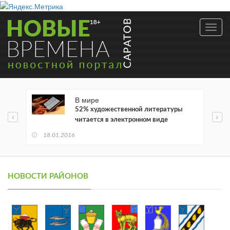
Toggl
navig
В мире
52% художественной литературы
читается в электронном виде
18.01.2016
НОВОСТИ РАЙОНОВ