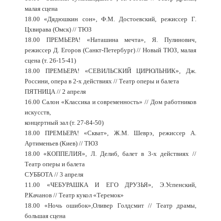
малая сцена
18.00 «Дядюшкин сон», Ф.М. Достоевский, режиссер Г.
Цхвирава (Омск) // ТЮЗ
18.00 ПРЕМЬЕРА! «Наташина мечта», Я. Пулинович,
режиссер Д. Егоров (Санкт-Петербург) // Новый ТЮЗ, малая
сцена (т. 26-15-41)
18.00 ПРЕМЬЕРА! «СЕВИЛЬСКИЙ ЦИРЮЛЬНИК», Дж.
Россини, опера в 2-х действиях // Театр оперы и балета
ПЯТНИЦА // 2 апреля
16.00 Салон «Классика и современность» // Дом работников
искусств,
концертный зал (т. 27-84-50)
18.00 ПРЕМЬЕРА! «Скват», Ж.М. Шеврэ, режиссер А.
Артименьев (Киев) // ТЮЗ
18.00 «КОППЕЛИЯ», Л. Делиб, балет в 3-х действиях //
Театр оперы и балета
СУББОТА // 3 апреля
11.00 «ЧЕБУРАШКА И ЕГО ДРУЗЬЯ», Э.Успенский,
Р.Качанов // Театр кукол «Теремок»
18.00 «Ночь ошибок»,Оливер Голдсмит // Театр драмы,
большая сцена