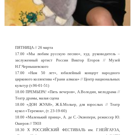
ПЯТНИЦА // 26 марта
17.00 «Мы любим русскую песню», худ. руководитель –
заслуженный артист России Виктор Егоров // Музей
Н.Г.Чернышевского
17.00 «Нам 50 лет», юбилейный концерт народного
циркового коллектива «Грани алмаза» // Центр национальных
культур (т.96-01-51)
18.00 ПРЕМЬЕРА! «Пять вечеров», А.Володин, мелодрама //
Театр драмы, малая сцена
18.00 «ДОН ЖУАН», Ж.Б.Мольер, для взрослых // Театр
кукол «Теремок», (т. 23-19-60)
18.00 «Маленький принц», А. де С.-Экзюпери, режиссер Ю.
Ошеров // ТЮЗ
18.30 X РОССИЙСКИЙ ФЕСТИВАЛЬ им. Г.НЕЙГАУЗА,