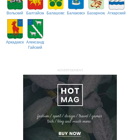
Вольский
Балтайский
Балашовский
Балаковский
Базарнокарабулакский
Аткарский
Аркадакский
Александрово-
Гайский
ADVERTISEMENT