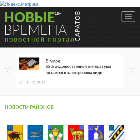
Toggl
navig
В мире
52% художественной литературы
читается в электронном виде
18.01.2016
НОВОСТИ РАЙОНОВ