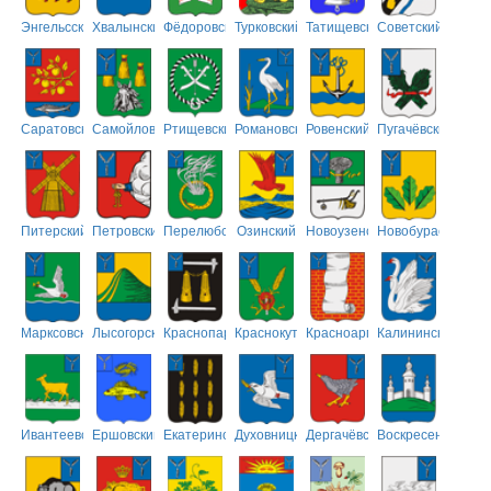
Энгельсский
Хвалынский
Фёдоровский
Турковский
Татищевский
Советский
Саратовский
Самойловский
Ртищевский
Романовский
Ровенский
Пугачёвский
Питерский
Петровский
Перелюбский
Озинский
Новоузенский
Новобурасский
Марксовский
Лысогорский
Краснопартизанский
Краснокутский
Красноармейский
Калининский
Ивантеевский
Ершовский
Екатериновский
Духовницкий
Дергачёвский
Воскресенский