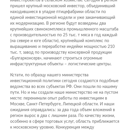
инвестпроектов в сельском хозяйстве. Сегодня в регион
пришел крупный московский инвестор, объединивший
находившиеся в упадке птицефабрики области по
единой инвестиционной модели и уже заканчивающий
их модернизацию. В регионе будут возведены два
крупнейших свинокомплекса промышленного масштаба
с производительностью по 25 тыс. т мяса в год каждый
(на севере и юге области), крупнейший комплекс по
выращиванию и переработке индейки мощностью 210
тыс. т, завод по производству консервной продукции
«Булгарконсерв», начинают строиться огромные
инфраструктурные объекты – логистические центры.
Кстати, по образцу нашего министерства
инвестиционной политики сегодня создаются подобные
ведомства во всех субъектах РФ. Они пошли по нашему
пути. Но и мы создали наше министерство не на пустом
месте: перенимали опыт работы по инвестициям в
Москве, Санкт-Петербурге, Липецкой области. И наши
ожидания оправдались: за два года объем вложений в
регион вырос в два с лишним раза. По качеству жизни,
особенно в сфере торговых услуг, область приближается
к московскому уровню. Конкуренция между