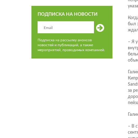
указа
ПОДПИСКА НА НОВОСТИ
Когд
был 
ждал
Подписка на рассылку анонсов
– Я 
новостей и публикаций, а также
внут
мероприятий, проводимых компанией.
бель
объя
Гали
Кипр
Sand
за р
доро
пейз
Гали
– В 
сент