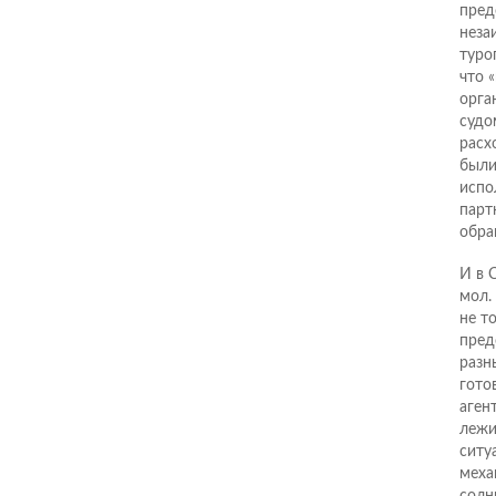
пред
неза
туро
что 
орга
судо
расх
были
испо
парт
обра
И в 
мол.
не т
пред
разн
гото
аген
лежи
ситу
меха
солн