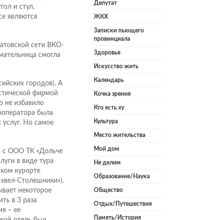
Депутат
тол и стул,
се являются
ЖКХ
Записки пьющего
провинциала
ратовской сети ВКО-
Здоровье
мательница смогла
Искусство жить
Календарь
сийских городов). А
истической фирмой
Кочка зрения
о не избавило
Кто есть ху
роператора была
Культура
услуг. Но самое
Место жительства
Мой дом
 с ООО TK «Дольче
луги в виде тура
Не делим
ком курорте
Образование/Наука
эвел-Столешники»).
ывает некоторое
Общество
ть в 3 раза
Отдых/Путешествия
я – ее
Память/История
акой отель был