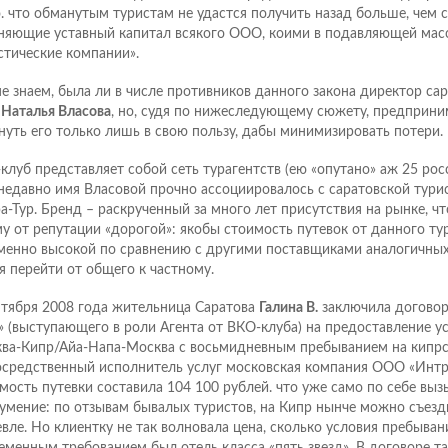
о. что обманутым туристам не удастся получить назад больше, чем с
няющие уставный капитал всякого ООО, коими в подавляющей мас
стические компании».
е знаем, была ли в числе противников данного закона директор са
б
Наталья Власова
, но, судя по нижеследующему сюжету, предприни
нуть его только лишь в свою пользу, дабы минимизировать потери.
клуб представляет собой сеть турагентств (ею «опутано» аж 25 рос
недавно имя Власовой прочно ассоциировалось с саратовской тур
а-Тур. Бренд – раскрученный за много лет присутствия на рынке, чт
у от репутации «дорогой»: якобы стоимость путевок от данного ту
менно высокой по сравнению с другими поставщиками аналогичных 
я перейти от общего к частному.
нтября 2008 года жительница Саратова
Галина В.
заключила договор
» (выступающего в роли Агента от ВКО-клуба) на предоставление ус
ва-Кипр/Айа-Напа-Москва с восьмидневным пребыванием на кипрс
осредственный исполнитель услуг московская компания ООО «Интр
мость путевки составила 104 100 рублей. что уже само по себе выз
умение: по отзывам бывалых туристов, на Кипр нынче можно съезди
вле. Но клиентку не так волновала цена, сколько условия пребывани
еменным требованием был отель класса «пять звезд». В договоре т