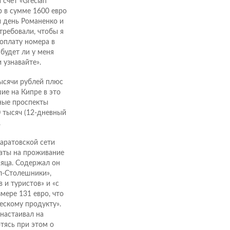
 счет «Grecian
р в сумме 1600 евро
й день Романенко и
требовали, чтобы я
оплату номера в
будет ли у меня
 узнавайте».
ысячи рублей плюс
ие на Кипре в это
мные проспекты
 тысяч (12-дневный
.
аратовской сети
раты на проживание
сяца. Содержал он
л-Столешники»,
и туристов» и «с
мере 131 евро, что
скому продукту».
настаивал на
отясь при этом о