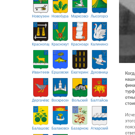
Новоузенский
Новобурасский
Марксовский
Лысогорский
Краснопартизанский
Краснокутский
Красноармейский
Калининский
Ивантеевский
Ершовский
Екатериновский
Духовницкий
Когд
наши
фина
турф
отны
Дергачёвский
Воскресенский
Вольский
Балтайский
стои
Исче
этог
пояс
Балашовский
Балаковский
Базарнокарабулакский
Аткарский
отве