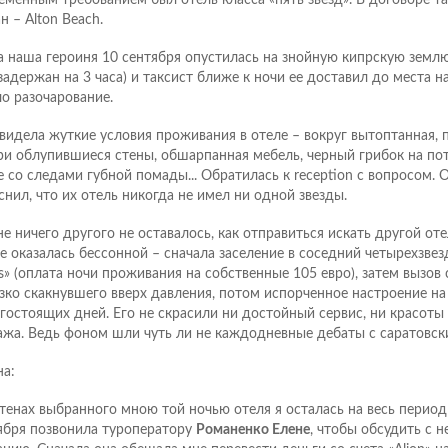
н – Alton Beach.
а наша героиня 10 сентября опустилась на знойную кипрскую землю 
задержан на 3 часа) и таксист ближе к ночи ее доставил до места на
о разочарование.
увидела жуткие условия проживания в отеле – вокруг вытоптанная, 
ри облупившиеся стены, обшарпанная мебель, черный грибок на пот
е со следами губной помады... Обратилась к reception с вопросом. 
снил, что их отель никогда не имел ни одной звезды.
не ничего другого не оставалось, как отправиться искать другой оте
е оказалась бессонной – сначала заселение в соседний четырехзвез
s» (оплата ночи проживания на собственные 105 евро), затем вызов
езко скакнувшего вверх давления, потом испорченное настроение на 
гостоящих дней. Его не скрасили ни достойный сервис, ни красоты
ажа. Ведь фоном шли чуть ли не каждодневные дебаты с саратовск
на:
стенах выбранного мною той ночью отеля я осталась на весь период
ября позвонила туроператору
Романенко Елене
, чтобы обсудить с 