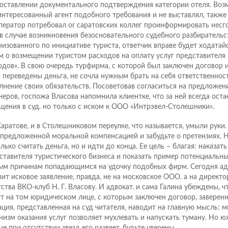
оставлении документального подтверждения категории отеля. Воз
интересованный агент подобного требования и не выставлял, также
ператор потребовал or саратовских коллег проинформировать несг
«в случае возникновения безосновательного судебного разбирательс
низованного по инициативе туриста, ответчик вправе будет ходатай
м о возмещении туристом расходов на оплату услуг представителя
одов». В свою очередь турфирма, с которой был заключен договор и
 переведены деньга, не сочла нужным брать на себя ответственнос
лнение своих обязательств. Посоветовав согласиться на предложен
неров, госпожа Власова напомнила клиентке, что за ней всегда оста
щения в суд. но только с иском к ООО «Интрэвел-Столешники».
Саратове, и в Столешниковом переулке, что называется, умыли руки.
 предложенной моральной компенсацией и забудьте о претензиях. Н
олько считать деньга, но и идти до конца. Ее цель – благая: наказа
ставителя туристического бизнеса и показать пример потенциальны
ым причинам попадающимся на удочку подобных фирм. Сегодня ад
вит исковое заявление, правда, не на московское ООО. а на директо
тства ВКО-клуб Н. Г. Власову. И адвокат. и сама Галина убеждены, ч
т на том юридическом лице, с которым заключен договор, заверенн
ация, представленная на суд читателя, наводит на главную мысль: 
низм оказания услуг позволяет мухлевать и напускать туману. Но 
це при отсутствии звезд его развеет, будьте уверены.