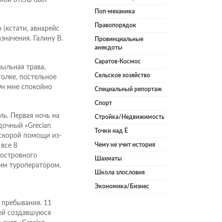
Поп-механика
Правопорядок
(кстати, авиарейс
значения. Галину В.
Провинциальные
анекдоты
Саратов-Космос
пыльная трава,
Сельское хозяйство
олке, постельное
Он мне спокойно
Специальный репортаж
Спорт
ль. Первая ночь на
Стройка/Недвижимость
дочный «Grecian
Точки над Ё
 скорой помощи из-
Чему не учит история
все 8
 островного
Шахматы
им туроператором.
Школа злословия
Экономика/Бизнес
 пребывания. 11
ней создавшуюся