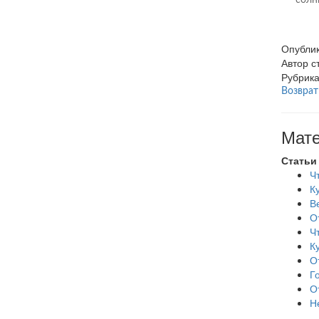
Опубли
Автор 
Рубрик
Возврат
Мате
Статьи
Ч
К
В
О
Ч
К
О
Г
О
Н