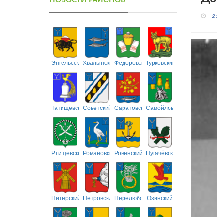
НОВОСТИ РАЙОНОВ
2
Энгельсский
Хвалынский
Фёдоровский
Турковский
Татищевский
Советский
Саратовский
Самойловский
Ртищевский
Романовский
Ровенский
Пугачёвский
Питерский
Петровский
Перелюбский
Озинский