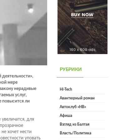
РУБРИКИ
й деятельности»,
ной мере
 закону нерадивые
Hi-Tech
аемых услуг,
Авантюрный роман
е повысится ли
Автоклуб «НВ»
Афиша
 увеличатся, для
Взгляд из Балтая
 прозрачное
 не хочет нести
Власть/Политика
совестности уповать