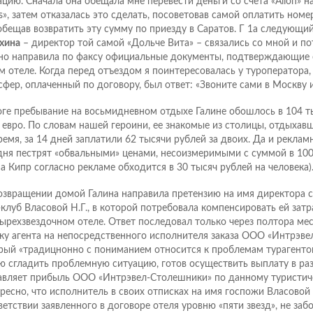
ацию. Сначала она обещала мне перевести деньги со счета «Alion» на
s», затем отказалась это сделать, посоветовав самой оплатить номе
обещав возвратить эту сумму по приезду в Саратов. Г 1а следующи
хина
– директор той самой «Дольче Вита» – связались со мной и по
но направила по факсу официальные документы, подтверждающие 
м отеле. Когда перед отъездом я поинтересовалась у туроператора, 
сфер, оплаченный по договору, был ответ: «Звоните сами в Москву и
оге пребывание на восьмидневном отдыхе Галине обошлось в 104 т
 евро. По словам нашей героини, ее знакомые из столицы, отдыхавш
ремя, за 14 дней заплатили 62 тысячи рублей за двоих. Да и рекла
дня пестрят «обвальными» ценами, несоизмеримыми с суммой в 100
на Кипр согласно рекламе обходится в 30 тысяч рублей на человека)
озвращении домой Галина направила претензию на имя директора с
клуб Власовой Н.Г., в которой потребовала компенсировать ей зат
тырехзвездочном отеле. Ответ последовал только через полтора ме
ку агента на непосредственного исполнителя заказа ООО «Интрэве
рый «традицнонно с пониманием относится к проблемам турагентов 
ю сгладить проблемную ситуацию, готов осуществить выплату в раз
авляет прибыль ООО «Интрэвел-Столешники» по данному туристиче
ресно, что исполнитель в своих отписках на имя госпожи Власовой 
ветствии заявленного в договоре отеля уровню «пяти звезд», не заб