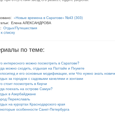
ковано:
«Новые времена в Саратове» №43 (303)
статьи: Елена АЛЕКСАНДРОВА
а:
Отдых/Путешествия
 к списку
риалы по теме:
то интересного можно посмотреть в Саратове?
уда можно сходить, отдыхая на Паттайе и Пхукете
елосипед и его основные модификации, или Что нужно знать нович
тдых за городом с садовыми качелями и зонтами
то стоит посмотреть в Керчи
уда поехать на острове Самуи?
тдых в Азербайджане
ород Переяславль
тдых на курортах Краснодарского края
екоторые особенности Санкт-Петербурга