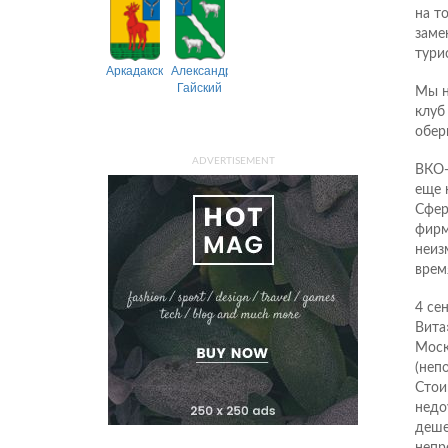
на т
заме
тури
Аркадакский
Александрово-
Гайский
Мы н
клу
обер
ADVERTISEMENT
ВКО-
еще 
Сфер
фирм
неиз
врем
4 се
Вита
Моск
(неп
Стои
недо
деше
непр