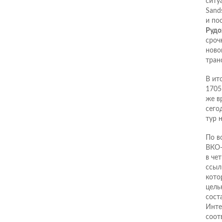
ситу
Sand
и по
Рудо
сроч
ново
тран
В ит
1705
же в
сего
тур 
По в
ВКО-
в че
ссыл
кото
цель
сост
Инте
соот