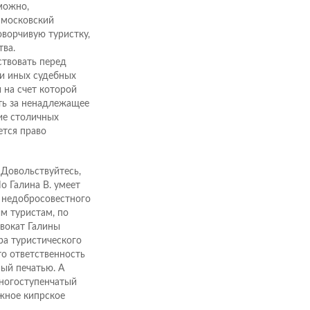
можно,
 московский
оворчивую туристку,
тва.
ствовать перед
 и иных судебных
 на счет которой
ть за ненадлежащее
ие столичных
ется право
 Довольствуйтесь,
о Галина В. умеет
ть недобросовестного
м туристам, по
вокат Галины
ра туристического
то ответственность
ый печатью. А
многоступенчатый
южное кипрское