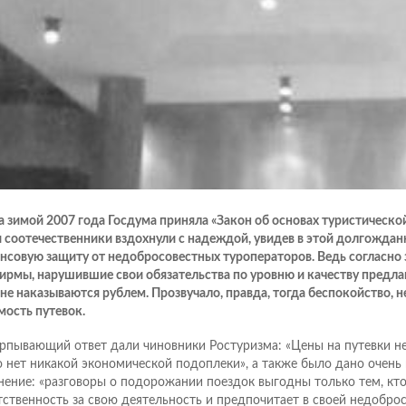
а зимой 2007 года Госдума приняла «Закон об основах туристическо
 соотечественники вздохнули с надеждой, увидев в этой долгождан
нсовую защиту от недобросовестных туроператоров. Ведь согласно
ирмы, нарушившие свои обязательства по уровню и качеству предлаг
не наказываются рублем. Прозвучало, правда, тогда беспокойство, н
мость путевок.
рпывающий ответ дали чиновники Ростуризма: «Цены на путевки не
о нет никакой экономической подоплеки», а также было дано очень
нение: «разговоры о подорожании поездок выгодны только тем, кто
тственность за свою деятельность и предпочитает в своей недобро