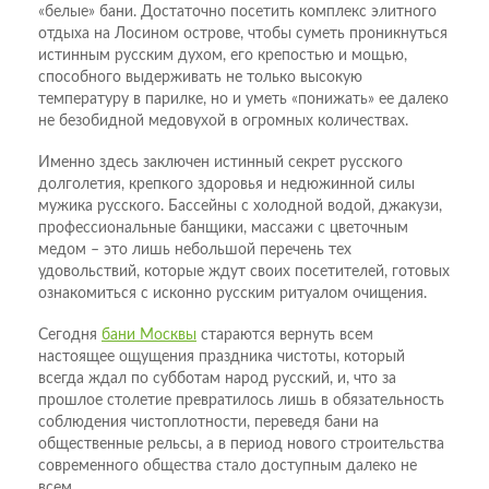
«белые» бани. Достаточно посетить комплекс элитного
отдыха на Лосином острове, чтобы суметь проникнуться
истинным русским духом, его крепостью и мощью,
способного выдерживать не только высокую
температуру в парилке, но и уметь «понижать» ее далеко
не безобидной медовухой в огромных количествах.
Именно здесь заключен истинный секрет русского
долголетия, крепкого здоровья и недюжинной силы
мужика русского. Бассейны с холодной водой, джакузи,
профессиональные банщики, массажи с цветочным
медом – это лишь небольшой перечень тех
удовольствий, которые ждут своих посетителей, готовых
ознакомиться с исконно русским ритуалом очищения.
Сегодня
бани Москвы
стараются вернуть всем
настоящее ощущения праздника чистоты, который
всегда ждал по субботам народ русский, и, что за
прошлое столетие превратилось лишь в обязательность
соблюдения чистоплотности, переведя бани на
общественные рельсы, а в период нового строительства
современного общества стало доступным далеко не
всем.