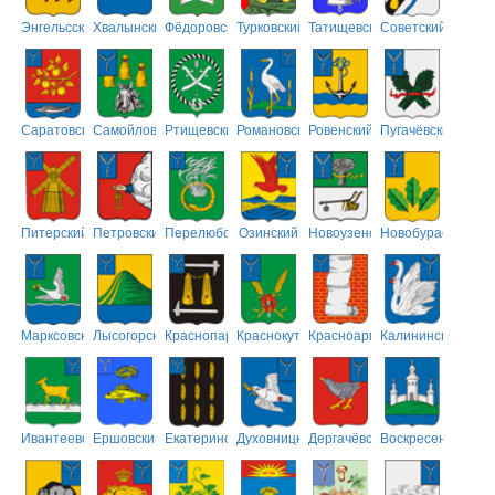
Энгельсский
Хвалынский
Фёдоровский
Турковский
Татищевский
Советский
Саратовский
Самойловский
Ртищевский
Романовский
Ровенский
Пугачёвский
Питерский
Петровский
Перелюбский
Озинский
Новоузенский
Новобурасский
Марксовский
Лысогорский
Краснопартизанский
Краснокутский
Красноармейский
Калининский
Ивантеевский
Ершовский
Екатериновский
Духовницкий
Дергачёвский
Воскресенский