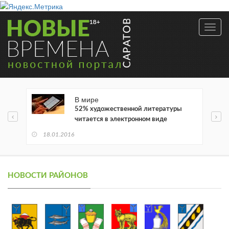
Toggl
navig
В мире
52% художественной литературы
читается в электронном виде
18.01.2016
НОВОСТИ РАЙОНОВ