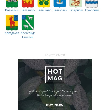
Вольский
Балтайский
Балашовский
Балаковский
Базарнокарабулакский
Аткарский
Аркадакский
Александрово-
Гайский
ADVERTISEMENT