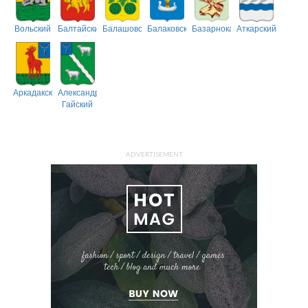
Вольский
Балтайский
Балашовский
Балаковский
Базарнокарабулакский
Аткарский
Аркадакский
Александрово-
Гайский
ADVERTISEMENT