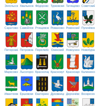
Энгельсский
Хвалынский
Фёдоровский
Турковский
Татищевский
Советский
Саратовский
Самойловский
Ртищевский
Романовский
Ровенский
Пугачёвский
Питерский
Петровский
Перелюбский
Озинский
Новоузенский
Новобурасский
Марксовский
Лысогорский
Краснопартизанский
Краснокутский
Красноармейский
Калининский
Ивантеевский
Ершовский
Екатериновский
Духовницкий
Дергачёвский
Воскресенский