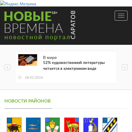
Toggl
navig
В мире
52% художественной литературы
читается в электронном виде
18.01.2016
НОВОСТИ РАЙОНОВ