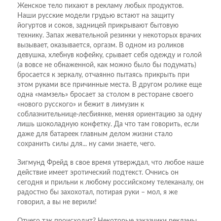
Женское тело пихают в рекламу любых продуктов.
Наши русские модели грудью встают на защиту
йогуртов и соков, задницей прикрывают бытовую
технику. Запах жевательной резинки у некоторых врачих
вызывает, оказывается, оргазм. В одном из роликов
девушка, хлебнув кофейку, срывает себя одежду и голой
(а вовсе не обнаженной, как можно было бы подумать)
бросается к зеркалу, отчаянно пытаясь прикрыть при
этом руками все причинные места. В другом ролике еще
одна «мамзель» бросает за столом в ресторане своего
«нового русского» и бежит в лимузин к
соблазнительнице-лесбиянке, меняя ориентацию за одну
лишь шоколадную конфетку. Да что там говорить, если
даже для батареек главным делом жизни стало
сохранить силы для... ну сами знаете, чего.
Зигмунд Фрейд в свое время утверждал, что любое наше
действие имеет эротический подтекст. Очнись он
сегодня и прильни к любому российскому телеканалу, он
радостно бы захохотал, потирая руки – мол, я же
говорил, а вы не верили!
Отчего так происходит? Некоторые заказчики рекламы