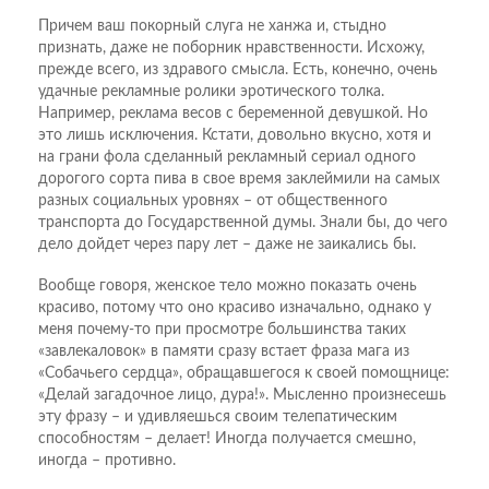
Причем ваш покорный слуга не ханжа и, стыдно
признать, даже не поборник нравственности. Исхожу,
прежде всего, из здравого смысла. Есть, конечно, очень
удачные рекламные ролики эротического толка.
Например, реклама весов с беременной девушкой. Но
это лишь исключения. Кстати, довольно вкусно, хотя и
на грани фола сделанный рекламный сериал одного
дорогого сорта пива в свое время заклеймили на самых
разных социальных уровнях – от общественного
транспорта до Государственной думы. Знали бы, до чего
дело дойдет через пару лет – даже не заикались бы.
Вообще говоря, женское тело можно показать очень
красиво, потому что оно красиво изначально, однако у
меня почему-то при просмотре большинства таких
«завлекаловок» в памяти сразу встает фраза мага из
«Собачьего сердца», обращавшегося к своей помощнице:
«Делай загадочное лицо, дура!». Мысленно произнесешь
эту фразу – и удивляешься своим телепатическим
способностям – делает! Иногда получается смешно,
иногда – противно.