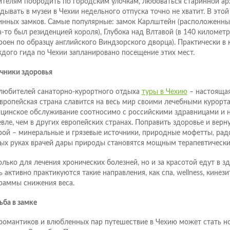
телям побродить по городским улочкам, любоваться старинной ар
ядывать в музеи в Чехии недельного отпуска точно не хватит. В этой
инных замков. Самые популярные: замок Карлштейн (расположенны
а-то был резиденцией короля), Глубока над Влтавой (в 140 километр
роен по образцу английского Виндзорского дворца). Практически 
ждого гида по Чехии запланировано посещение этих мест.
чники здоровья
любителей санаторно-курортного отдыха
туры в Чехию
– настоящая
европейская страна славится на весь мир своими лечебными курорт
цинское обслуживание соотносимо с российскими здравницами и 
вле, чем в других европейских странах. Поправить здоровье и верн
рой – минеральные и грязевые источники, природные мофетты, рад
ых руках врачей дары природы становятся мощным терапевтическ
олько для лечения хронических болезней, но и за красотой едут в з
ь активно практикуются такие направления, как спа, wellness, кинези
раммы снижения веса.
ьба в замке
романтиков и влюбленных пар путешествие в Чехию может стать н