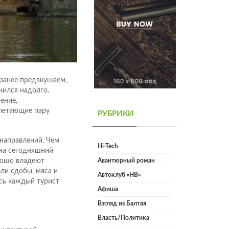
аранее предвкушаем,
нился надолго.
ение,
олетающие пару
РУБРИКИ
направлений. Чем
Hi-Tech
 на сегодняшний
рошо владеют
Авантюрный роман
ли сдобы, мяса и
Автоклуб «НВ»
есь каждый турист
Афиша
Взгляд из Балтая
Власть/Политика