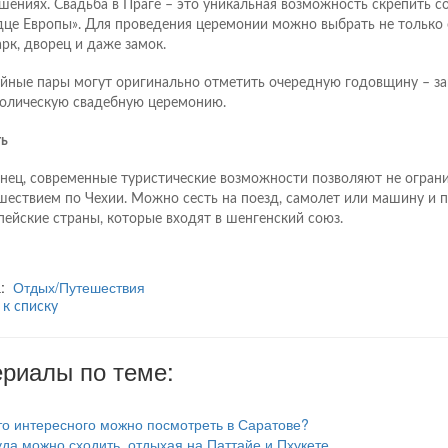
шениях. Свадьба в Праге – это уникальная возможность скрепить с
дце Европы». Для проведения церемонии можно выбрать не только 
арк, дворец и даже замок.
йные пары могут оригинально отметить очередную годовщину – за
олическую свадебную церемонию.
ть
нец, современные туристические возможности позволяют не огран
шествием по Чехии. Можно сесть на поезд, самолет или машину и п
пейские страны, которые входят в шенгенский союз.
а:
Отдых/Путешествия
 к списку
риалы по теме:
то интересного можно посмотреть в Саратове?
уда можно сходить, отдыхая на Паттайе и Пхукете