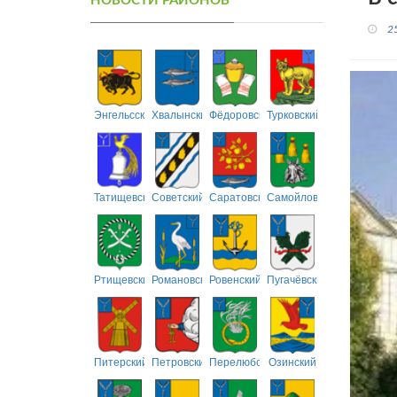
НОВОСТИ РАЙОНОВ
2
Энгельсский
Хвалынский
Фёдоровский
Турковский
Татищевский
Советский
Саратовский
Самойловский
Ртищевский
Романовский
Ровенский
Пугачёвский
Питерский
Петровский
Перелюбский
Озинский