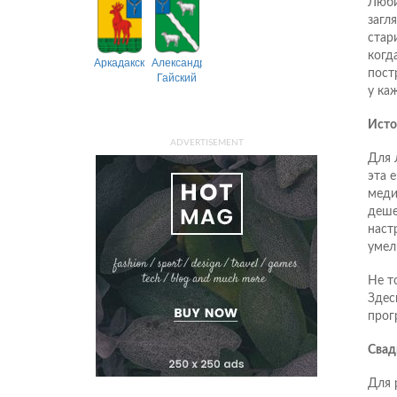
Люби
загл
стар
когд
Аркадакский
Александрово-
пост
Гайский
у ка
Исто
ADVERTISEMENT
Для 
эта 
меди
деше
наст
умел
Не т
Здес
прог
Свад
Для 