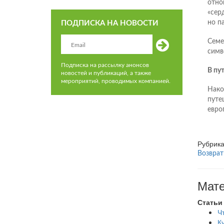
отно
«сер
но п
ПОДПИСКА НА НОВОСТИ
Семе
симв
Подписка на рассылку анонсов
В пу
новостей и публикаций, а также
мероприятий, проводимых компанией.
Нако
путе
евро
Рубрик
Возврат
Мате
Статьи
Ч
К