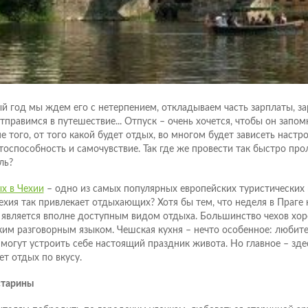
й год мы ждем его с нетерпением, откладываем часть зарплаты, з
отправимся в путешествие... Отпуск – очень хочется, чтобы он запом
е того, от того какой будет отдых, во многом будет зависеть настро
тоспособность и самочувствие. Так где же провести так быстро пр
ль?
х в Чехии
– одно из самых популярных европейских туристических 
ехия так привлекает отдыхающих? Хотя бы тем, что неделя в Праге
 является вполне доступным видом отдыха. Большинство чехов хо
ким разговорным языком. Чешская кухня – нечто особенное: любите
 могут устроить себе настоящий праздник живота. Но главное – зд
ет отдых по вкусу.
старины