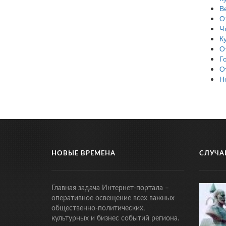
В
О
Ч
К
О
Г
О
Н
НОВЫЕ ВРЕМЕНА
СЛУЧА
Главная задача Интернет-портала –
оперативное освещение всех важных
общественно-политических,
культурных и бизнес событий региона.