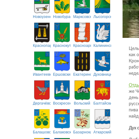
Новоузенский
Новобурасский
Марксовский
Лысогорский
Краснопартизанский
Краснокутский
Красноармейский
Калининский
Целы
как 
Кром
рабо
неде
Ивантеевский
Ершовский
Екатериновский
Духовницкий
Отды
же Ч
день
Дергачёвский
Воскресенский
Вольский
Балтайский
русс
пива
найд
Дух 
Балашовский
Балаковский
Базарнокарабулакский
Аткарский