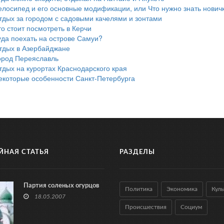
елосипед и его основные модификации, или Что нужно знать нович
тдых за городом с садовыми качелями и зонтами
то стоит посмотреть в Керчи
уда поехать на острове Самуи?
тдых в Азербайджане
ород Переяславль
тдых на курортах Краснодарского края
екоторые особенности Санкт-Петербурга
ЙНАЯ СТАТЬЯ
РАЗДЕЛЫ
Партия соленых огурцов
Политика
Экономика
Куль
18.05.2007
Происшествия
Социум