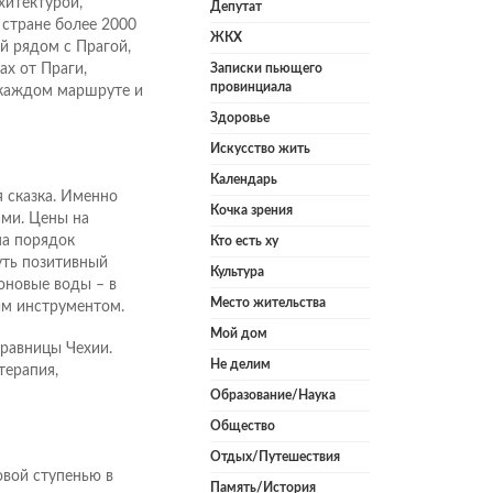
хитектурой,
Депутат
 стране более 2000
ЖКХ
й рядом с Прагой,
ах от Праги,
Записки пьющего
провинциала
в каждом маршруте и
Здоровье
Искусство жить
Календарь
 сказка. Именно
Кочка зрения
ами. Цены на
на порядок
Кто есть ху
уть позитивный
Культура
оновые воды – в
Место жительства
им инструментом.
Мой дом
дравницы Чехии.
Не делим
терапия,
Образование/Наука
Общество
Отдых/Путешествия
овой ступенью в
Память/История