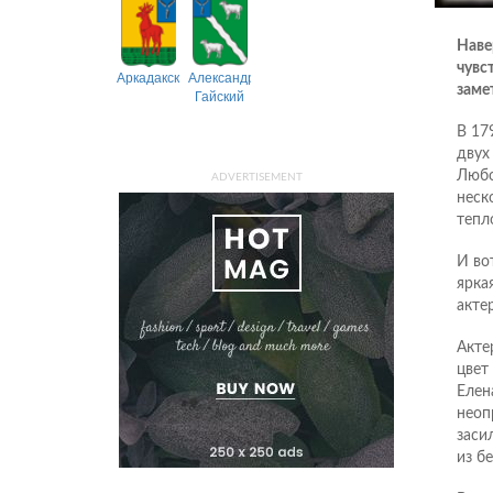
Наве
чувс
Аркадакский
Александрово-
замет
Гайский
В 17
двух
Любо
ADVERTISEMENT
неск
тепл
И во
ярка
акте
Акте
цвет
Елен
неоп
заси
из б