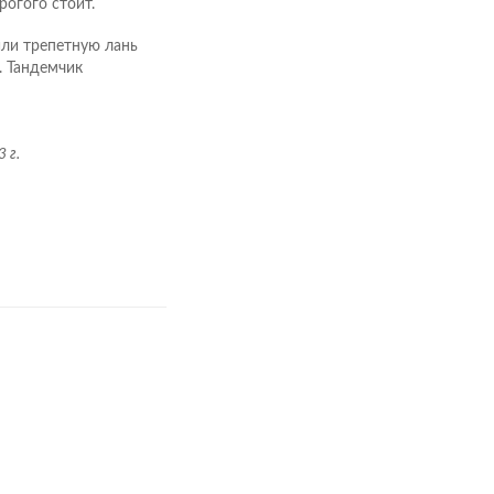
рогого стоит.
или трепетную лань
. Тандемчик
 г.