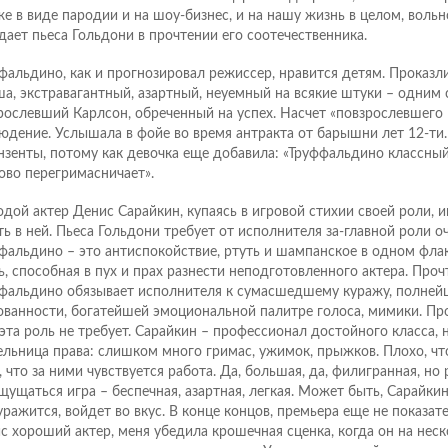
же в виде пародии и на шоу-бизнес, и на нашу жизнь в целом, вольн
дает пьеса Гольдони в прочтении его соотечественника.
фальдино, как и прогнозировал режиссер, нравится детям. Проказ
а, экстравагантный, азартный, неуемный на всякие штуки – одним 
рослевший Карлсон, обреченный на успех. Насчет «повзрослевшего 
юдение. Услышала в фойе во время антракта от барышни лет 12-ти.
нзенты, потому как девочка еще добавила: «Труффальдино классный
ово перегримасничает».
дой актер Денис Сарайкин, купаясь в игровой стихии своей роли, и
ть в ней. Пьеса Гольдони требует от исполнителя за-главной роли о
фальдино – это антиспокойствие, ртуть и шампанское в одном флак
ь, способная в пух и прах разнести неподготовленного актера. Проч
фальдино обязывает исполнителя к сумасшедшему куражу, полней
ованности, богатейшей эмоциональной палитре голоса, мимики. Пр
 эта роль не требует. Сарайкин – профессионал достойного класса, 
ельница права: слишком много гримас, ужимок, прыжков. Плохо, чт
, что за ними чувствуется работа. Да, большая, да, филигранная, но
щущаться игра – беспечная, азартная, легкая. Может быть, Сарайкин
уражится, войдет во вкус. В конце концов, премьера еще не показател
с хороший актер, меня убедила крошечная сценка, когда он на нес