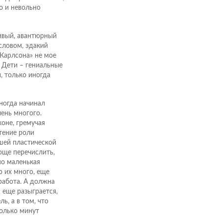
о и невольно
ливый, авантюрный
словом, эдакий
Карлсона» не мое
 Дети – гениальные
, только иногда
ногда начинал
чень многого.
оне, гремучая
тение роли
шей пластической
още перечислить,
но маленькая
о их много, еще
 работа. А должна
 еще разыграется,
ь, а в том, что
колько минут