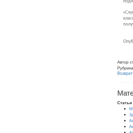
подн
«Слу
клас
полу
Опуб
Автор 
Рубрик
Возврат
Мате
Статьи
М
З
А
А
А