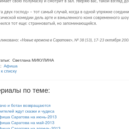
имает свою полумаску и смотрит в зал. Уверяю вас, такой взгляд до
га двух господ» – тот самый случай, когда в одной упряжке соедин
сической комедии дель арте и взмыленного коня современного шоу
чился тот еще: странноватый, но запоминающийся.
ликовано:
«Новые времена в Саратове», № 38 (53), 17-23 октября 2003
статьи: Светлана МИКУЛИНА
а:
Афиша
 к списку
риалы по теме:
ачо и ботан возвращаются
рителей ждут сказки и чудеса
фиша Саратова на июнь-2013
фиша Саратова на май-2013
фиша Саратова на апрель-2013