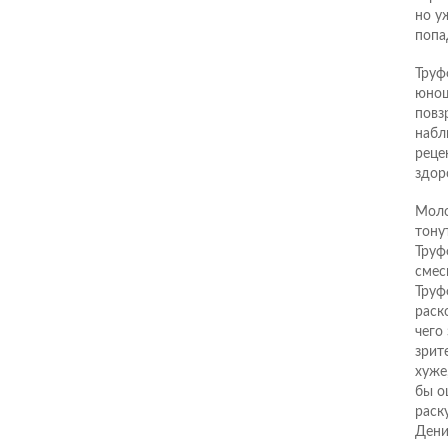
но у
попа
Труф
юнош
повз
набл
реце
здор
Моло
тону
Труф
смес
Труф
раск
чего
зрит
хуже
бы о
раск
Дени