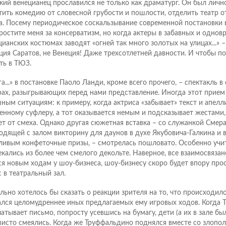
кий венецианец прославился не только как драматург. Он был личн
тить комедию от словесной грубости и пошлости, отделить театр о
а. Посему периодическое соскальзывание современной постановки 
ростите меня за консерватизм, но когда актеры в забавных и одно
цианских костюмах заводят «огней так много золотых на улицах...» –
ция Саратов, не Венеция! Даже трехсотлетней давности. И чтобы по
ть в ТЮЗ.
а...» в постановке Паоло Ланди, кроме всего прочего, – спектакль в 
рах, разыгрывающих перед нами представление. Иногда этот прием
ным ситуациям: к примеру, когда актриса «забывает» текст и апелл
енному суфлеру, а тот оказывается немым и подсказывает жестами,
ет от смеха. Однако другая сюжетная вставка – со служанкой Смер
одящей с залом викторину для даунов в духе Якубовича-Галкина и
ливым конфеточные призы, – смотрелась пошловато. Особенно учит
екались из более чем смелого декольте. Наверное, все взаимосвязано
ся новым ходам у шоу-бизнеса, шоу-бизнесу скоро будет впору прос
с в театральный зал.
льно хотелось бы сказать о реакции зрителя на то, что происходило
ался целомудреннее иных предлагаемых ему игровых ходов. Когда 
чатывает письмо, попросту усевшись на бумагу, дети (а их в зале бы
висто смеялись. Когда же Труффальдино поднялся вместе со злопо