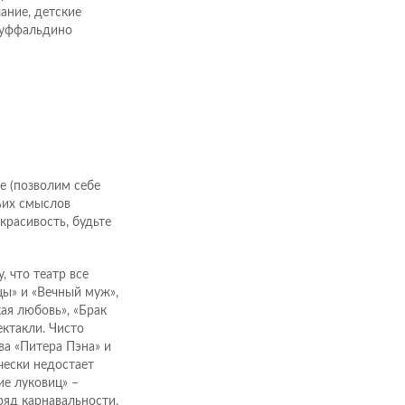
ание, детские
Труффальдино
де (позволим себе
тьих смыслов
 красивость, будьте
 что театр все
цы» и «Вечный муж»,
ая любовь», «Брак
ектакли. Чисто
ва «Питера Пэна» и
чески недостает
ие луковиц» –
ряд карнавальности,