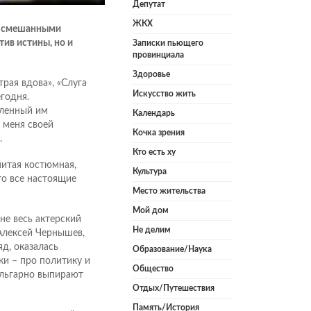
Депутат
ЖКХ
со смешанными
тив истины, но и
Записки пьющего
провинциала
Здоровье
трая вдова», «Слуга
Искусство жить
егодня.
вленный им
Календарь
 меня своей
Кочка зрения
.
Кто есть ху
нитая костюмная,
Культура
то все настоящие
Место жительства
Мой дом
 не весь актерский
Не делим
Алексей Чернышев,
яд, оказалась
Образование/Наука
и – про политику и
Общество
ульгарно выпирают
Отдых/Путешествия
Память/История