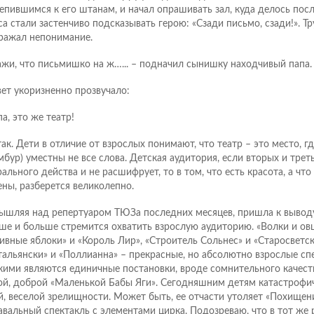
епившимся к его штанам, и начал опрашивать зал, куда делось посл
са стали застенчиво подсказывать герою: «Сзади письмо, сзади!». 
ражал непонимание.
ажи, что письмишко на ж…... – подначил сынишку находчивый папа.
вет укоризненно прозвучало:
а, это же театр!
так. Дети в отличие от взрослых понимают, что театр – это место, г
мбур) уместны не все слова. Детская аудитория, если вторых и тре
рального действа и не расшифрует, то в том, что есть красота, а что
ены, разберется великолепно.
ышляя над репертуаром ТЮЗа последних месяцев, пришла к выводу,
ше и больше стремится охватить взрослую аудиторию. «Волки и ов
ивные яблоки» и «Король Лир», «Строитель Сольнес» и «Старосветск
тальянски» и «Поллианна» – прекрасные, но абсолютно взрослые сп
кими являются единичные постановки, вроде сомнительного качест
ой, доброй «Маленькой Бабы Яги». Сегодняшним детям катастрофи
й, веселой зрелищности. Может быть, ее отчасти утоляет «Похищен
авальный спектакль с элементами цирка. Подозреваю, что в тот же 