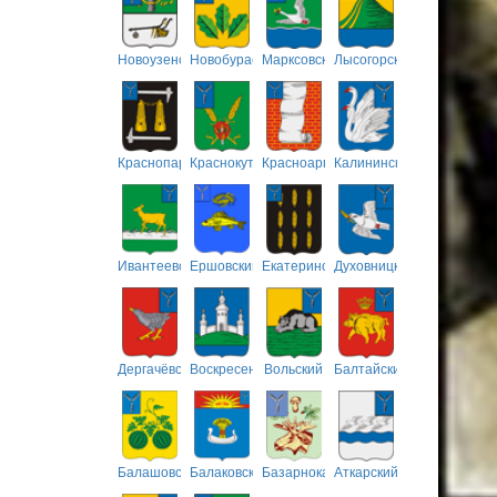
Новоузенский
Новобурасский
Марксовский
Лысогорский
Краснопартизанский
Краснокутский
Красноармейский
Калининский
Ивантеевский
Ершовский
Екатериновский
Духовницкий
Дергачёвский
Воскресенский
Вольский
Балтайский
Балашовский
Балаковский
Базарнокарабулакский
Аткарский