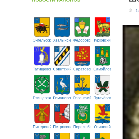
НОВОСТИ РАЙОНОВ
1
Энгельсский
Хвалынский
Фёдоровский
Турковский
Татищевский
Советский
Саратовский
Самойловский
Ртищевский
Романовский
Ровенский
Пугачёвский
Питерский
Петровский
Перелюбский
Озинский