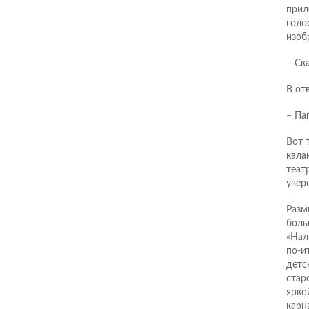
прил
голо
изоб
– Ск
В от
– Пап
Вот 
кала
теат
увер
Разм
боль
«Нал
по-и
детс
стар
ярко
карн