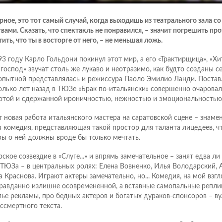
рное, это тот самый случай, когда выходишь из театрального зала 
твами. Сказать, что спектакль не понравился, – значит погрешить про
ить, что ты в восторге от него, – не меньшая ложь.
93 году Карло Гольдони покинул этот мир, а его «Трактирщица», «Хи
 господ» звучат столь же лукаво и неотразимо, как будто созданы с
пытной представлялась и режиссура Паоло Эмилио Ланди. Поста
олько лет назад в ТЮЗе «Брак по-итальянски» совершенно очаровал
отой и сдержанной ироничностью, нежностью и эмоциональностью
т новая работа итальянского мастера на саратовской сцене – знаме
я комедия, представляющая такой простор для таланта лицедеев, ч
ры о ней должны вроде бы только мечтать.
рское созвездие в «Слуге...» и впрямь замечательное – занят едва ли
 ТЮЗа – в центральных ролях: Елена Вовненко, Илья Володарский, 
а Краснова. Играют актеры замечательно, но... Комедия, на мой взгл
равданно излишне осовремененной, а вставные самопальные реплик
лье рекламы, про бедных актеров и богатых дураков-спонсоров – в
ессмертного текста.