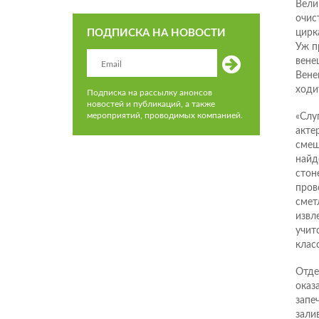
Вели
очис
ПОДПИСКА НА НОВОСТИ
цирк
Уж п
вене
Вене
ходи
Подписка на рассылку анонсов
новостей и публикаций, а также
мероприятий, проводимых компанией.
«Слуг
акте
смеш
найд
стон
пров
смет
извл
учит
клас
Отде
оказ
запе
зали