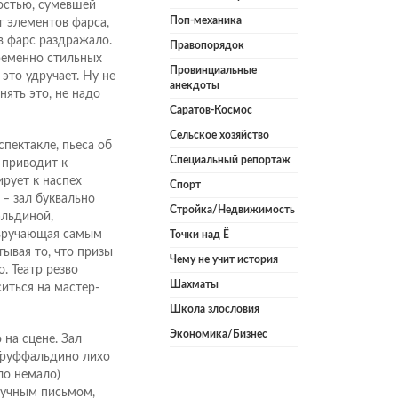
остью, сумевшей
Поп-механика
т элементов фарса,
в фарс раздражало.
Правопорядок
временно стильных
Провинциальные
 это удручает. Ну не
анекдоты
нять это, не надо
Саратов-Космос
Сельское хозяйство
спектакле, пьеса об
Специальный репортаж
 приводит к
ирует к наспех
Спорт
 – зал буквально
Стройка/Недвижимость
альдиной,
 вручающая самым
Точки над Ё
ывая то, что призы
Чему не учит история
. Театр резво
Шахматы
иться на мастер-
Школа злословия
Экономика/Бизнес
 на сцене. Зал
Труффальдино лихо
ло немало)
лучным письмом,