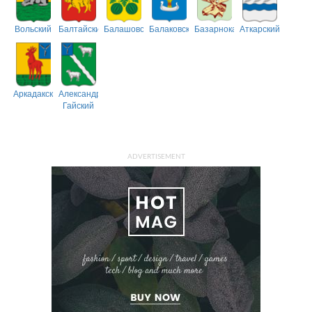
Вольский
Балтайский
Балашовский
Балаковский
Базарнокарабулакский
Аткарский
Аркадакский
Александрово-
Гайский
ADVERTISEMENT