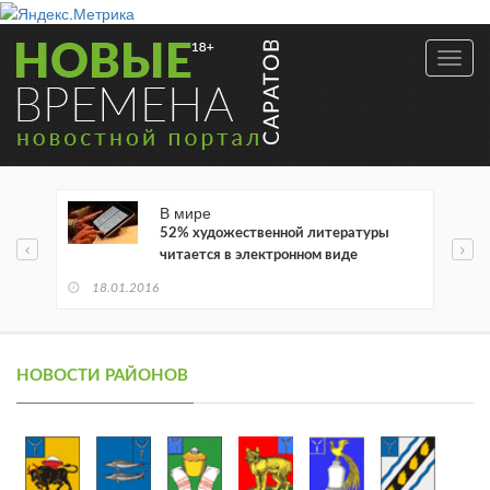
Toggl
navig
В мире
52% художественной литературы
читается в электронном виде
18.01.2016
НОВОСТИ РАЙОНОВ