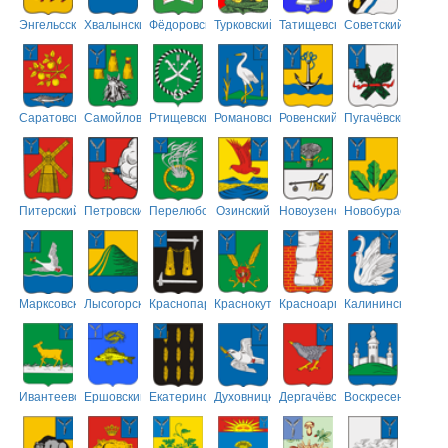
Энгельсский
Хвалынский
Фёдоровский
Турковский
Татищевский
Советский
Саратовский
Самойловский
Ртищевский
Романовский
Ровенский
Пугачёвский
Питерский
Петровский
Перелюбский
Озинский
Новоузенский
Новобурасский
Марксовский
Лысогорский
Краснопартизанский
Краснокутский
Красноармейский
Калининский
Ивантеевский
Ершовский
Екатериновский
Духовницкий
Дергачёвский
Воскресенский