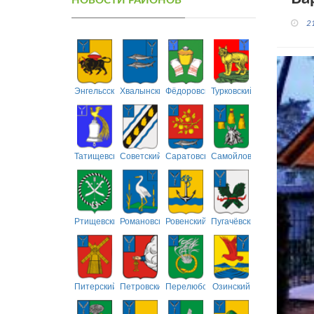
НОВОСТИ РАЙОНОВ
2
Энгельсский
Хвалынский
Фёдоровский
Турковский
Татищевский
Советский
Саратовский
Самойловский
Ртищевский
Романовский
Ровенский
Пугачёвский
Питерский
Петровский
Перелюбский
Озинский