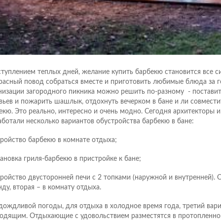
ступлением теплых дней, желание купить барбекю становится все си
расный повод собраться вместе и приготовить любимые блюда за 
низации загородного пикника можно решить по-разному - поставит
вьев и пожарить шашлык, отдохнуть вечерком в бане и ли совмести
екю. Это реально, интересно и очень модно. Сегодня архитекторы 
аботали несколько вариантов обустройства барбекю в бане:
тройство барбекю в комнате отдыха;
тановка гриля-барбекю в пристройке к бане;
тройство двусторонней печи с 2 топками (наружной и внутренней). 
нду, вторая – в комнату отдыха.
дождливой погоды, для отдыха в холодное время года, третий вар
одящим. Отдыхающие с удовольствием разместятся в протопленной