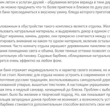
им летом к услугам друзей – обдуваемая ветром веранда в тени дер
 ли можно придумать что-то более приятное и близкое по духу русс
е бани присоединиться к вкусному ужину, блюда которого пригото
ловажным в обустройстве такого комплекса является отделка. Же
льзовать натуральные материалы, и выдерживать декор в едином с
йдут керамика, камень, дерево, они прекрасно сочетаются между с
нтировать внимание на каком-то одном материале, включив остальн
лнения. Часто комнату отдыха украшают деревянными панелями св
ания помещению света и объема, более темные оттенки позволят с
рительную обстановку. Садовые барбекю, облицованные натуральн
рятся очень эффектно на любом фоне.
я баня отражает индивидуальность и характер своего хозяина, но и
й не стоит. Комплекс для отдыха можно устроить в современном ст
почтение русским традициям, воспользовавшись самодельной дере
изованной утварью, вышитым текстилем. А настоящим украшением 
кая печь и медный самовар, начищенный до блеска. Проблем с выб
икает, было бы желание и творческий подход. Но, как показывает пр
ельцев загородных домов проблем не возникает, а возможность ус
 барбекю становится дополнительным способом воплотить свои ме