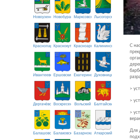
Новоузенский
Новобурасский
Марксовский
Лысогорский
Краснопартизанский
Краснокутский
Красноармейский
Калининский
С на
прек
орга
дере
барб
Ивантеевский
Ершовский
Екатериновский
Духовницкий
разр
> ус
> ус
Дергачёвский
Воскресенский
Вольский
Балтайский
> ус
вера
Для 
Балашовский
Балаковский
Базарнокарабулакский
Аткарский
подх