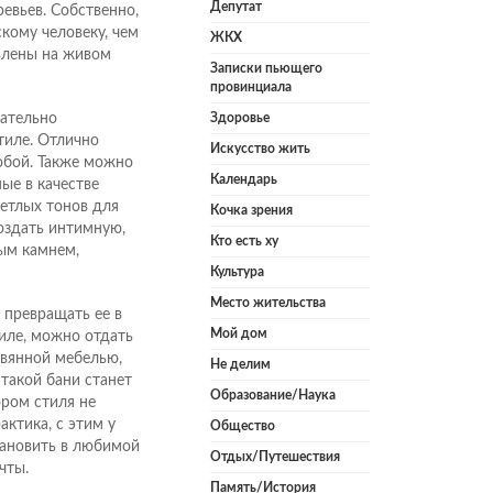
Депутат
евьев. Собственно,
кому человеку, чем
ЖКХ
влены на живом
Записки пьющего
провинциала
лательно
Здоровье
тиле. Отлично
Искусство жить
обой. Также можно
Календарь
ые в качестве
етлых тонов для
Кочка зрения
оздать интимную,
Кто есть ху
ым камнем,
Культура
Место жительства
 превращать ее в
Мой дом
иле, можно отдать
вянной мебелью,
Не делим
такой бани станет
Образование/Наука
ором стиля не
актика, с этим у
Общество
тановить в любимой
Отдых/Путешествия
чты.
Память/История