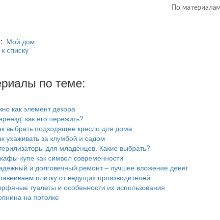
По материалам
а:
Мой дом
 к списку
риалы по теме:
кно как элемент декора
ереезд: как его пережить?
ак выбрать подходящее кресло для дома
ак ухаживать за клумбой и садом
терилизаторы для младенцев. Какие выбрать?
кафы-купе как символ современности
адежный и долговечный ремонт – лучшее вложение денег
равниваем плитку от ведущих производителей
орфяные туалеты и особенности их использования
епнина на потолке