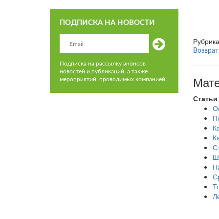
ПОДПИСКА НА НОВОСТИ
Рубрик
Возврат
Подписка на рассылку анонсов
новостей и публикаций, а также
Мате
мероприятий, проводимых компанией.
Статьи
О
П
К
К
С
Ш
Н
С
Т
Л