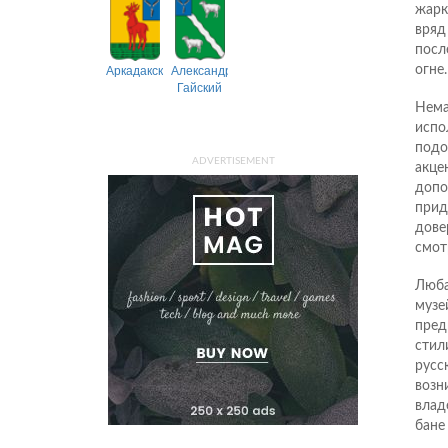
жарк
вряд
посл
Аркадакский
Александрово-
огне.
Гайский
Нема
испо
подо
ADVERTISEMENT
акце
допо
прид
дове
смот
Люба
музе
пред
стил
русс
возн
влад
бане