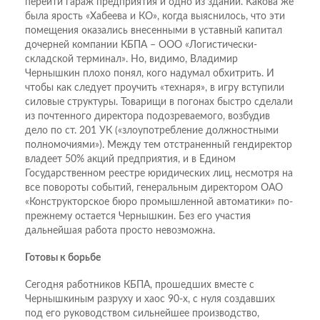
перейти гараж предприятия и одно из зданий. Какова же
была ярость «Хабеева и КО», когда выяснилось, что эти
помещения оказались внесенными в уставный капитал
дочерней компании КБПА – ООО «Логистически-
складской терминал». Но, видимо, Владимир
Чернышкин плохо понял, кого надумал обхитрить. И
чтобы как следует проучить «технаря», в игру вступили
силовые структуры. Товарищи в погонах быстро сделали
из почтенного директора подозреваемого, возбудив
дело по ст. 201 УК («злоупотребление должностными
полномочиями»). Между тем отстраненный гендиректор
владеет 50% акций предприятия, и в Едином
Государственном реестре юридических лиц, несмотря на
все повороты событий, генеральным директором ОАО
«Конструкторское бюро промышленной автоматики» по-
прежнему остается Чернышкин. Без его участия
дальнейшая работа просто невозможна.
Готовы к борьбе
Сегодня работников КБПА, прошедших вместе с
Чернышкиным разруху и хаос 90-х, с нуля создавших
под его руководством сильнейшее производство,