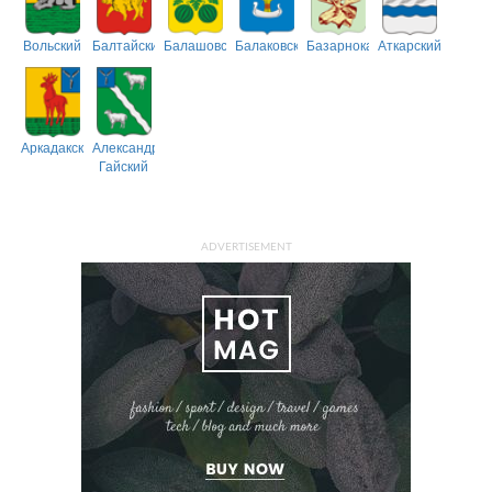
Вольский
Балтайский
Балашовский
Балаковский
Базарнокарабулакский
Аткарский
Аркадакский
Александрово-
Гайский
ADVERTISEMENT