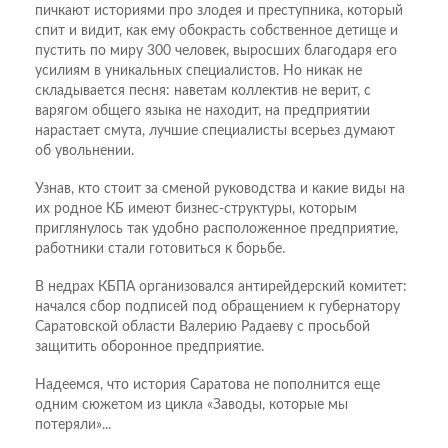
пичкают историями про злодея и преступника, который
спит и видит, как ему обокрасть собственное детище и
пустить по миру 300 человек, выросших благодаря его
усилиям в уникальных специалистов. Но никак не
складывается песня: наветам коллектив не верит, с
варягом общего языка не находит, на предприятии
нарастает смута, лучшие специалисты всерьез думают
об увольнении.
Узнав, кто стоит за сменой руководства и какие виды на
их родное КБ имеют бизнес-структуры, которым
приглянулось так удобно расположенное предприятие,
работники стали готовиться к борьбе.
В недрах КБПА организовался антирейдерский комитет:
начался сбор подписей под обращением к губернатору
Саратовской области Валерию Радаеву с просьбой
защитить оборонное предприятие.
Надеемся, что история Саратова не пополнится еще
одним сюжетом из цикла «Заводы, которые мы
потеряли»...