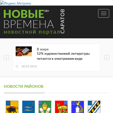
Toggl
navig
В мире
52% художественной литературы
читается в электронном виде
18.01.2016
НОВОСТИ РАЙОНОВ