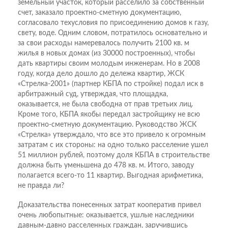
земельный участок, который расселило за собственный
счет, заказало проектно-сметную документацию,
согласовало техусловия по присоединению домов к газу,
свету, воде. Одним словом, потратилось основательно и
за свои расходы намеревалось получить 2100 кв. м
жилья в новых домах (из 30000 построенных), чтобы
дать квартиры своим молодым инженерам. Но в 2008
году, когда дело дошло до дележа квартир, ЖСК
«Стрелка-2001» (партнер КБПА по стройке) подал иск в
арбитражный суд, утверждая, что площадка,
оказывается, не была свободна от прав третьих лиц.
Кроме того, КБПА якобы передал застройщику не всю
проектно-сметную документацию. Руководство ЖСК
«Стрелка» утверждало, что все это привело к огромным
затратам с их стороны: на одно только расселение ушел
51 миллион рублей, поэтому доля КБПА в строительстве
должна быть уменьшена до 478 кв. м. Итого, заводу
полагается всего-то 11 квартир. Выгодная арифметика,
не правда ли?
Доказательства понесенных затрат кооператив привел
очень любопытные: оказывается, ушлые наследники
давным-давно расселенных граждан, заручившись