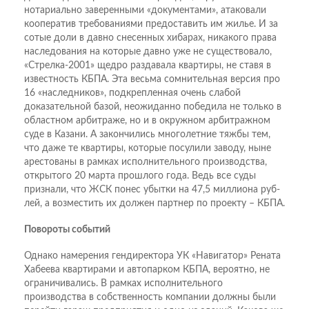
нотариально заверенными «документами», атаковали
кооператив требованиями предоставить им жилье. И за
сотые доли в давно снесенных хибарах, никакого права
наследования на которые давно уже не существовало,
«Стрелка-2001» щедро раздавала квартиры, не ставя в
известность КБПА. Эта весьма сомнительная версия про
16 «наследников», подкрепленная очень слабой
доказательной базой, неожиданно победила не только в
областном арбитраже, но и в окружном арбитражном
суде в Казани. А закончились многолетние тяжбы тем,
что даже те квартиры, которые посулили заводу, ныне
арестованы в рамках исполнительного производства,
открытого 20 марта прошлого года. Ведь все суды
признали, что ЖСК понес убытки на 47,5 миллиона руб­
лей, а возместить их должен партнер по проекту – КБПА.
Повороты событий
Однако намерения гендиректора УК «Навигатор» Рената
Хабеева квартирами и автопарком КБПА, вероятно, не
ограничивались. В рамках исполнительного
производства в собственность компании должны были