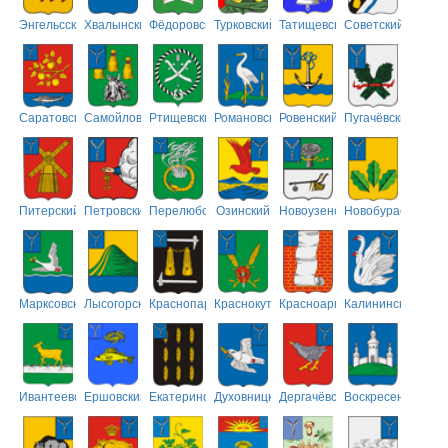
Энгельсский
Хвалынский
Фёдоровский
Турковский
Татищевский
Советский
Саратовский
Самойловский
Ртищевский
Романовский
Ровенский
Пугачёвский
Питерский
Петровский
Перелюбский
Озинский
Новоузенский
Новобурасский
Марксовский
Лысогорский
Краснопартизанский
Краснокутский
Красноармейский
Калининский
Ивантеевский
Ершовский
Екатериновский
Духовницкий
Дергачёвский
Воскресенский