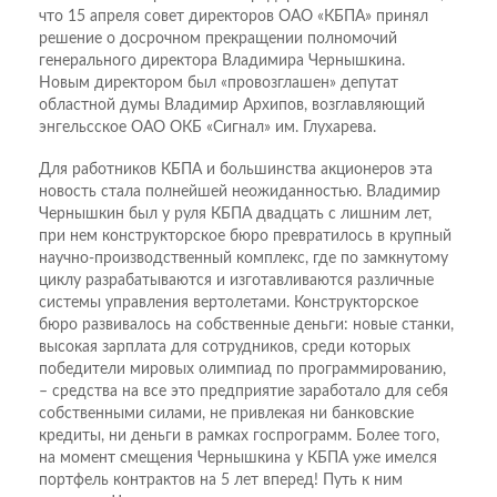
что 15 апреля совет директоров ОАО «КБПА» принял
решение о досрочном прекращении полно­мочий
генерального директора Владимира Чернышкина.
Новым директором был «провозглашен» депутат
областной думы Владимир Архипов, возглавляющий
энгельс­ское ОАО ОКБ «Сигнал» им. Глухарева.
Для работников КБПА и большинства акционеров эта
новость стала полнейшей неожиданностью. Владимир
Чернышкин был у руля КБПА двадцать с лишним лет,
при нем конструкторское бюро превратилось в крупный
научно-производственный комплекс, где по замкнутому
циклу разрабатываются и изготавливаются различные
системы управления вертолетами. Конструкторское
бюро развивалось на собственные деньги: новые станки,
высокая зарплата для сотрудников, среди которых
победители мировых олимпиад по программированию,
– средства на все это предприятие заработало для себя
собственными силами, не привлекая ни банковские
кредиты, ни деньги в рамках госпрограмм. Более того,
на момент смещения Чернышкина у КБПА уже имелся
портфель контрактов на 5 лет вперед! Путь к ним