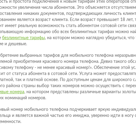
ость и простота подключения к новым тарифам этих операторов от
ожности увеличения числа абонентов. Это объясняется отсутствие
оставления никаких документов, подтверждающих личность клиен
ованием является возраст клиента. Если возраст превышает 18 лет,
нт имеет реальную возможность стать абонентом сотовой сети свя
рпывающую информацию обо всех безлимитных тарифах можно найт
е
безлимитные тарифы
, на котором можно наглядно убедиться, что
ие и дешевые.
бретение выбранных тарифов для мобильного телефона неразрывно
лемой приобретения красивого номера телефона. Девиз такого обс
сивому телефону - не менее красивый номер!». Обеспечение этой у
сит от статуса абонента в сотовой сети. Услуга может предоставлять
латной, так и платной основе. По доступным ценам для широкого с
го района страны выбор таких номеров можно осуществить с пере
ивые номера
, на котором представлены различные варианты золоты
их номинаций номеров.
ивый номер мобильного телефона подчеркивает яркую индивидуаль
ельца и является важной частью его имиджа, уверенно идти в ногу
еменности.