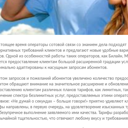
стоящее время операторы сотовой связи со знанием дела подходят
ернативных требований клиентов и предлагают новые удобные вар
ов. Одной из особенностей работы таких операторов, как Билайн, 
ется предоставление клиентам большой расширенной градации услу
имально адаптированы к насущным запросам абонентов.
етом запросов и пожеланий абонентов увеличено количество предос
этом обращают внимание на значительное расширение и обновление
оставлению клиентам различных планов тарифов, как лимитных, та
ичение спектра безлимитных услуг, предоставляемых этими операт
евизе: «Не думай о секундах – больше говори!» приятно удивляют к
фы направлены, в первую очередь, на удовлетворение изысканных 
 безупречное выполнение заявляемого ими качества. Тарифы разрабо
вычайной тщательностью, что отвечают любому вкусу и требования