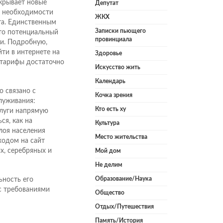
крывает новые
Депутат
м необходимости
ЖКХ
та. Единственным
Записки пьющего
 то потенциальный
провинциала
зи. Подробную,
и в интернете на
Здоровье
 тарифы достаточно
Искусство жить
Календарь
 связано с
Кочка зрения
луживания:
Кто есть ху
слуги напрямую
ся, как на
Культура
лоя населения
Место жительства
ходом на сайт
х, серебряных и
Мой дом
Не делим
Образование/Наука
ность его
 с требованиями
Общество
Отдых/Путешествия
Память/История