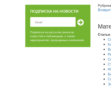
Рубрик
Возврат
ПОДПИСКА НА НОВОСТИ
Мате
Подписка на рассылку анонсов
Статьи
новостей и публикаций, а также
С
мероприятий, проводимых компанией.
К
В
Р
С
С
М
Б
С
З