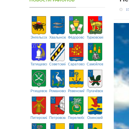
НОВОСТИ РАЙОНОВ
1
Энгельсский
Хвалынский
Фёдоровский
Турковский
Татищевский
Советский
Саратовский
Самойловский
Ртищевский
Романовский
Ровенский
Пугачёвский
Питерский
Петровский
Перелюбский
Озинский