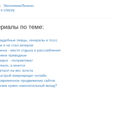
а:
Экономика/Бизнес
 к списку
риалы по теме:
вадебные певцы, генералы и тсссс
ак я не стал актером
анна - место отдыха и расслабления
емни приводные
варог - полуавтомат
текло, а мнется
еталл на вес золота
ыстрый микрокредит онлайн
овременное продвижение сайтов
ачем нужен накопительный вклад?