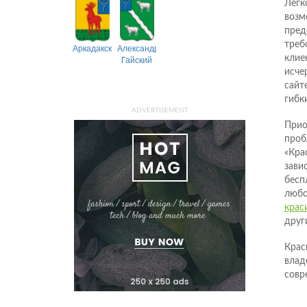
Легк
возм
пред
треб
Аркадакский
Александрово-
клие
Гайский
исче
сайт
гибк
ADVERTISEMENT
Прио
проб
«Кра
зави
бесп
любо
крас
друг
Крас
влад
совр