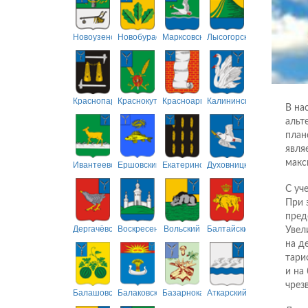
Новоузенский
Новобурасский
Марксовский
Лысогорский
Краснопартизанский
Краснокутский
Красноармейский
Калининский
В на
альт
план
явля
макс
Ивантеевский
Ершовский
Екатериновский
Духовницкий
С уч
При 
пред
Дергачёвский
Воскресенский
Вольский
Балтайский
Увел
на д
тари
и на
чрез
Балашовский
Балаковский
Базарнокарабулакский
Аткарский