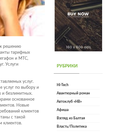
 к решению
ианты тарифных
Мегафон и МТС,
г. Услуги
РУБРИКИ
тавляемых услуг.
Hi-Tech
 услуг по выбору и
к и безлимитных.
Авантюрный роман
орами основанное
Автоклуб «НВ»
лиентов. Новые
Афиша
требований клиентов
таны с такой
Взгляд из Балтая
м клиентов.
Власть/Политика