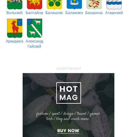
Вольский
Балтайский
Балашовский
Балаковский
Базарнокарабулакский
Аткарский
Аркадакский
Александрово-
Гайский
ADVERTISEMENT