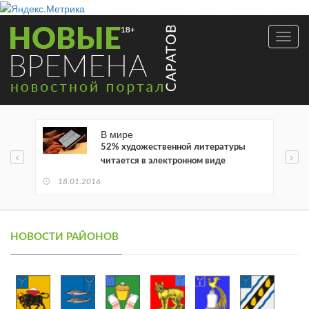
Toggl
navig
В мире
52% художественной литературы
читается в электронном виде
18.01.2016
НОВОСТИ РАЙОНОВ