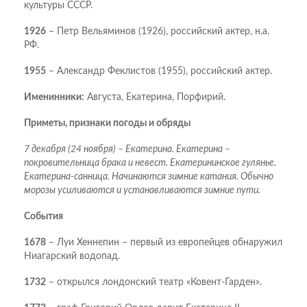
культуры СССР.
1926
– Петр Вельяминов (1926), российский актер, н.а.
РФ.
1955
– Александр Феклистов (1955), российский актер.
Именинники:
Августа, Екатерина, Порфирий.
Приметы, признаки погоды и обряды
7 декабря (24 ноября) – Екатерина. Екатерина –
покровительница брака и невест. Екатерининское гулянье.
Екатерина-санница. Начинаются зимние катания. Обычно
морозы усиливаются и устанавливаются зимние пути.
События
1678
– Луи Хеннепин – первый из европейцев обнаружил
Ниагарский водопад.
1732
– открылся лондонский театр «Ковент-Гарден».