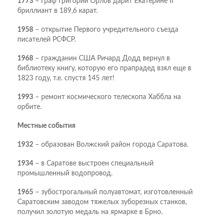
1773
– граф Григорий Орлов дарит Екатерине II
бриллиант в 189,6 карат.
1958
– открытие Первого учредительного съезда
писателей РСФСР.
1968
– гражданин США Ричард Додд вернул в
библиотеку книгу, которую его прапрадед взял еще в
1823 году, т.е. спустя 145 лет!
1993
– ремонт космического телескопа Хаббла на
орбите.
Местные события
1932
– образован Волжский район города Саратова.
1934
– в Саратове выстроен специальный
промышленный водопровод.
1965
– зубострогальный полуавтомат, изготовленный
Саратовским заводом тяжелых зуборезных станков,
получил золотую медаль на ярмарке в Брно.