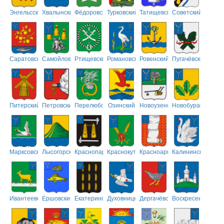
Энгельсский
Хвалынский
Фёдоровский
Турковский
Татищевский
Советский
Саратовский
Самойловский
Ртищевский
Романовский
Ровенский
Пугачёвский
Питерский
Петровский
Перелюбский
Озинский
Новоузенский
Новобурасский
Марксовский
Лысогорский
Краснопартизанский
Краснокутский
Красноармейский
Калининский
Ивантеевский
Ершовский
Екатериновский
Духовницкий
Дергачёвский
Воскресенский