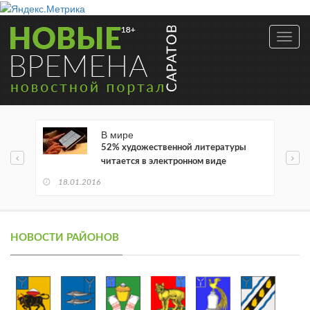
Toggl
navig
В мире
52% художественной литературы
читается в электронном виде
18.01.2016
НОВОСТИ РАЙОНОВ