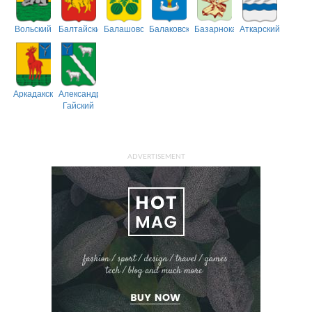
Вольский
Балтайский
Балашовский
Балаковский
Базарнокарабулакский
Аткарский
Аркадакский
Александрово-
Гайский
ADVERTISEMENT