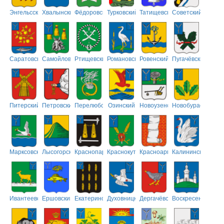
Энгельсский
Хвалынский
Фёдоровский
Турковский
Татищевский
Советский
Саратовский
Самойловский
Ртищевский
Романовский
Ровенский
Пугачёвский
Питерский
Петровский
Перелюбский
Озинский
Новоузенский
Новобурасский
Марксовский
Лысогорский
Краснопартизанский
Краснокутский
Красноармейский
Калининский
Ивантеевский
Ершовский
Екатериновский
Духовницкий
Дергачёвский
Воскресенский