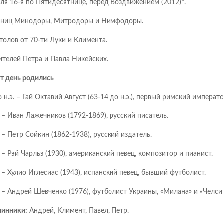
ля 16-я по Пятидесятнице, перед Воздвижением (2012)*.
ниц Минодоры, Митродоры и Нимфодоры.
толов от 70-ти Луки и Климента.
ителей Петра и Павла Никейских.
от день родились
 н.э. – Гай Октавий Август (63-14 до н.э.), первый римский императо
– Иван Лажечников (1792-1869), русский писатель.
– Петр Сойкин (1862-1938), русский издатель.
– Рэй Чарльз (1930), американский певец, композитор и пианист.
– Хулио Иглесиас (1943), испанский певец, бывший футболист.
– Андрей Шевченко (1976), футболист Украины, «Милана» и «Челси»
инники:
Андрей, Климент, Павел, Петр.