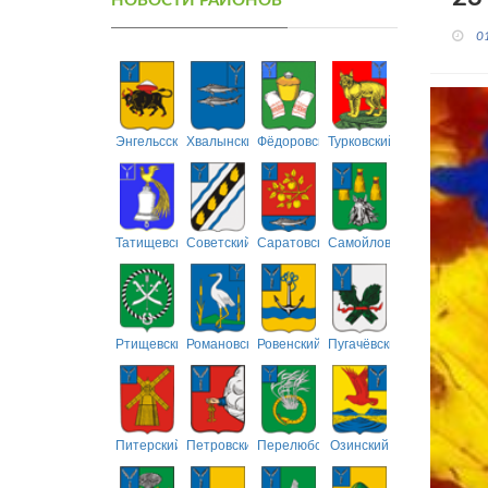
НОВОСТИ РАЙОНОВ
0
Энгельсский
Хвалынский
Фёдоровский
Турковский
Татищевский
Советский
Саратовский
Самойловский
Ртищевский
Романовский
Ровенский
Пугачёвский
Питерский
Петровский
Перелюбский
Озинский