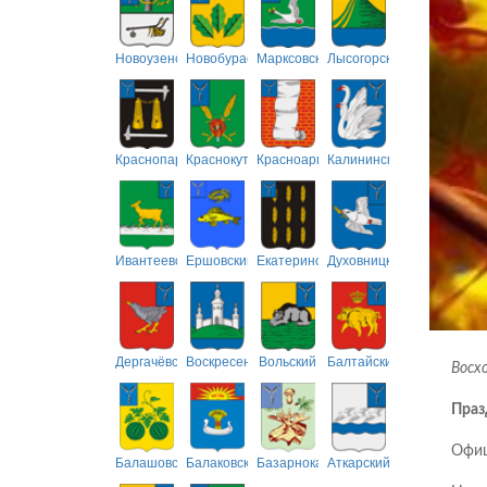
Новоузенский
Новобурасский
Марксовский
Лысогорский
Краснопартизанский
Краснокутский
Красноармейский
Калининский
Ивантеевский
Ершовский
Екатериновский
Духовницкий
Дергачёвский
Воскресенский
Вольский
Балтайский
Восхо
Праз
Офиц
Балашовский
Балаковский
Базарнокарабулакский
Аткарский