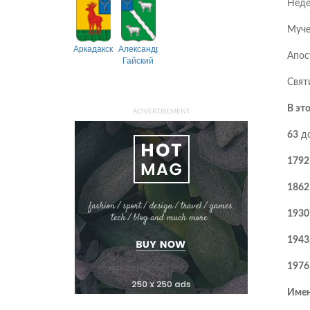
Неде
Муче
Аркадакский
Александрово-
Апос
Гайский
Свят
В эт
ADVERTISEMENT
63
до
1792
1862
1930
1943
1976
Имен