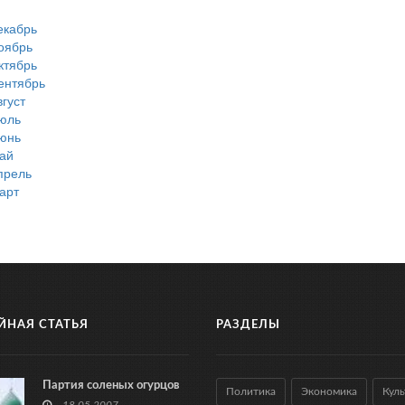
екабрь
оябрь
ктябрь
ентябрь
вгуст
юль
юнь
ай
прель
арт
ЙНАЯ СТАТЬЯ
РАЗДЕЛЫ
Партия соленых огурцов
Политика
Экономика
Куль