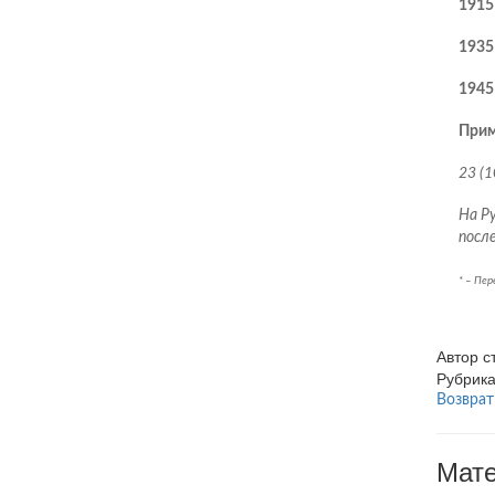
1915
1935
1945
Прим
23 (1
На Ру
после
* – Пер
Автор 
Рубрик
Возврат
Мате