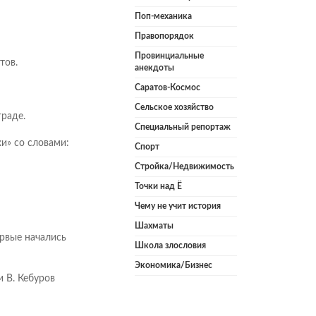
Поп-механика
Правопорядок
Провинциальные
тов.
анекдоты
Саратов-Космос
Сельское хозяйство
граде.
Специальный репортаж
и» со словами:
Спорт
Стройка/Недвижимость
Точки над Ё
Чему не учит история
Шахматы
рвые начались
Школа злословия
Экономика/Бизнес
и В. Кебуров