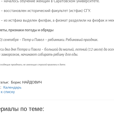
– началось обучение женщин в Саратовском университете.
– восстановлен исторический факультет (истфак) СГУ.
– из истфака выделен филфак, а физмат разделили на физфак и мех
еты, признаки погоды и обряды
0) сентября – Петр и Павел – рябинники. Рябиновый праздник.
си два дня Петра и Павла – большой да малый, летний (12 июля) да осен
 заморозков, начинают собирать рябину для еды.
еходящие праздники, не имеющие строгой привязки к дате.
статьи: Борис НАЙДОВИЧ
а:
Календарь
 к списку
риалы по теме: