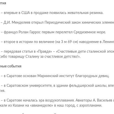
тия
– впервые в США в продаже появилась жевательная резинка.
9
– Д.И. Менделеев открыл Периодический закон химических элемен
– француз Ролан Гаррос первым перелетел Средиземное море.
– второе в истории по величине (на 3 м 69 см) наводнение в Ленин
– передовая статья в «Правде» – «Счастливые дети сталинской эпох
сибо товарищу Сталину за счастливое детство!».
ные события
– в Саратове основан Мариинский институт благородных девиц.
– в Саратовском университете, в здании фельдшерской школы, впе
ия.
– в Саратове началась эра воздухоплавания. Авиаторы А. Васильев 
хали из Казани на «авианеделю» в наш город, с аэропланами.