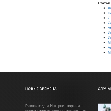
Статьи
Д
Н
О
С
А
И
И
М
А
М
НОВЫЕ ВРЕМЕНА
СЛУЧА
Главная задача Интернет-портала –