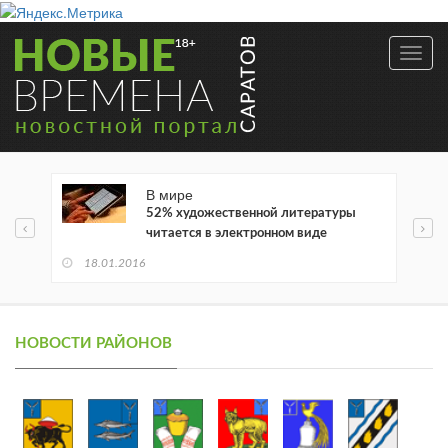
Toggl
navig
В мире
52% художественной литературы
читается в электронном виде
18.01.2016
НОВОСТИ РАЙОНОВ