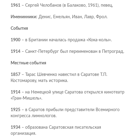
1961
– Сергей Челобанов (в Балаково, 1961), певец.
Именинники:
Денис, Емельян, Иван, Лавр, Фрол.
События
1900
– в Британии началась продажа «Кока-колы».
1914
– Санкт-Петербург был переименован в Петроград.
Местные события
1857
– Тарас Шевченко навестил в Саратове Т.П.
Костомарову, мать историка.
1914
– на Немецкой улице Саратова открылся кинотеатр
«Гран-Мишель».
1925
– в Саратов прибыли представители Всемирного
конгресса лимнологов.
1934
– образована Саратовская писательская
организация.