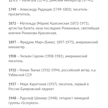
12
н.э. – Калигула (12-41), римский император (37-41).
1749
– Александр Радищев (1749-1802), писатель-
просветитель.
1872
– Матильда (Мария) Кшесинская (1872-1971),
артистка балета, муза последних Романовых, светлейшая
княгиня Романова-Красинская.
1897
– Фредрик Марч (Бикел, 1897-1975), американский
киноактер.
1908
– Уильям Сароян (1908-1981), американский
писатель.
1932 –
Роман Ткачук (1932-1994), российский актер, н.а.
Узбекской ССР.
1937
– Марк Харитонов (1937), писатель, первый в
России Букеровский лауреат.
1948
– Рудольф Шенкер (1948), гитарист немецкой
группы «Scorpions».