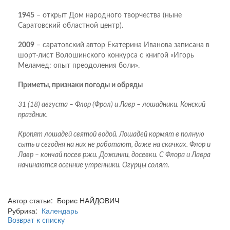
1945
– открыт Дом народного творчества (ныне
Саратовский областной центр).
2009
– саратовский автор Екатерина Иванова записана в
шорт-лист Волошинского конкурса с книгой «Игорь
Меламед: опыт преодоления боли».
Приметы, признаки погоды и обряды
31 (18) августа – Флор (Фрол) и Лавр – лошадники. Конский
праздник.
Кропят лошадей святой водой. Лошадей кормят в полную
сыть и сегодня на них не работают, даже на скачках. Флор и
Лавр – кончай посев ржи. Дожинки, досевки. С Флора и Лавра
начинаются осенние утренники. Огурцы солят.
Автор статьи: Борис НАЙДОВИЧ
Рубрика:
Календарь
Возврат к списку