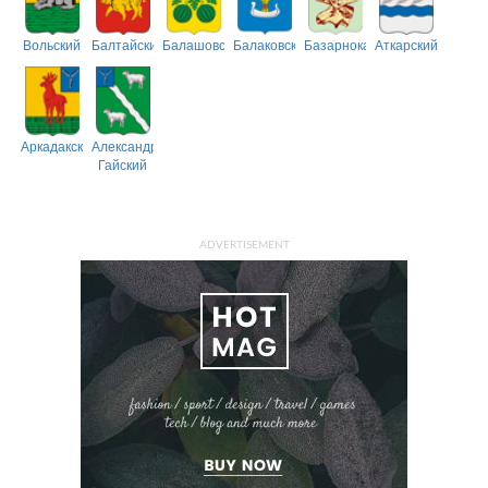
Вольский
Балтайский
Балашовский
Балаковский
Базарнокарабулакский
Аткарский
Аркадакский
Александрово-
Гайский
ADVERTISEMENT