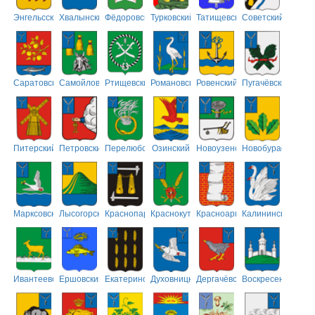
Энгельсский
Хвалынский
Фёдоровский
Турковский
Татищевский
Советский
Саратовский
Самойловский
Ртищевский
Романовский
Ровенский
Пугачёвский
Питерский
Петровский
Перелюбский
Озинский
Новоузенский
Новобурасский
Марксовский
Лысогорский
Краснопартизанский
Краснокутский
Красноармейский
Калининский
Ивантеевский
Ершовский
Екатериновский
Духовницкий
Дергачёвский
Воскресенский