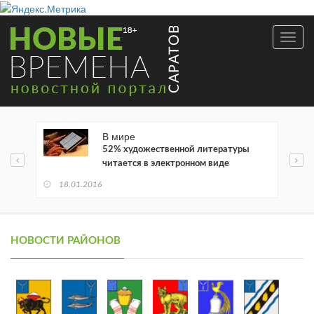
Toggl
navig
В мире
52% художественной литературы
читается в электронном виде
18.01.2016
НОВОСТИ РАЙОНОВ