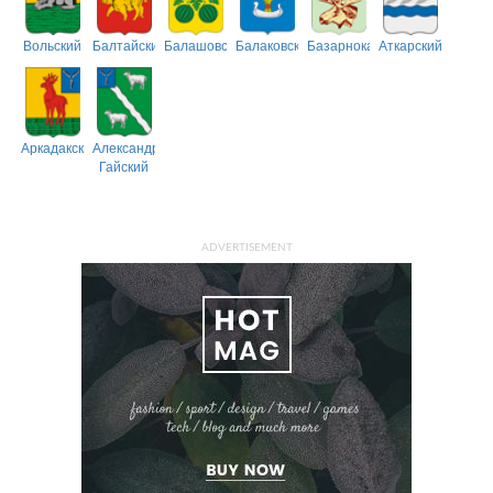
Вольский
Балтайский
Балашовский
Балаковский
Базарнокарабулакский
Аткарский
Аркадакский
Александрово-
Гайский
ADVERTISEMENT