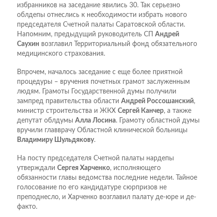
избранников на заседание явились 30. Так серьезно
облдепы отнеслись к необходимости избрать нового
председателя Счетной палаты Саратовской области.
Напомним, предыдущий руководитель СП
Андрей
Саухин
возглавил Территориальный фонд обязательного
медицинского страхования.
Впрочем, началось заседание с еще более приятной
процедуры – вручения почетных грамот заслуженным
людям. Грамоты Государственной думы получили
зампред правительства области
Андрей Россошанский
,
министр строительства и ЖКХ
Сергей Канчер
, а также
депутат облдумы
Алла Лосина
. Грамоту областной думы
вручили главврачу Областной клинической больницы
Владимиру Шульдякову
.
На посту председателя Счетной палаты нардепы
утверждали
Сергея Харченко
, исполняющего
обязанности главы ведомства последние недели. Тайное
голосование по его кандидатуре сюрпризов не
преподнесло, и Харченко возглавил палату де-юре и де-
факто.