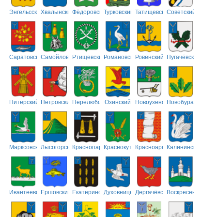
Энгельсский
Хвалынский
Фёдоровский
Турковский
Татищевский
Советский
Саратовский
Самойловский
Ртищевский
Романовский
Ровенский
Пугачёвский
Питерский
Петровский
Перелюбский
Озинский
Новоузенский
Новобурасский
Марксовский
Лысогорский
Краснопартизанский
Краснокутский
Красноармейский
Калининский
Ивантеевский
Ершовский
Екатериновский
Духовницкий
Дергачёвский
Воскресенский