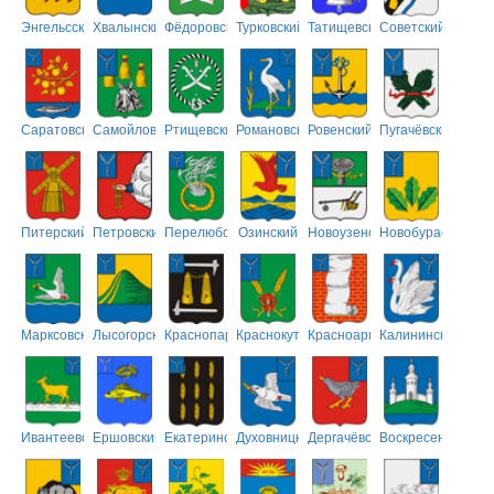
Энгельсский
Хвалынский
Фёдоровский
Турковский
Татищевский
Советский
Саратовский
Самойловский
Ртищевский
Романовский
Ровенский
Пугачёвский
Питерский
Петровский
Перелюбский
Озинский
Новоузенский
Новобурасский
Марксовский
Лысогорский
Краснопартизанский
Краснокутский
Красноармейский
Калининский
Ивантеевский
Ершовский
Екатериновский
Духовницкий
Дергачёвский
Воскресенский