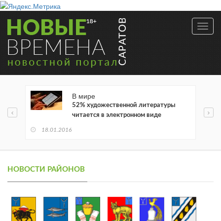
Toggl
navig
В мире
52% художественной литературы
читается в электронном виде
18.01.2016
НОВОСТИ РАЙОНОВ