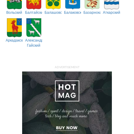
Вольский
Балтайский
Балашовский
Балаковский
Базарнокарабулакский
Аткарский
Аркадакский
Александрово-
Гайский
ADVERTISEMENT