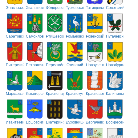
Энгельсский
Хвалынский
Фёдоровский
Турковский
Татищевский
Советский
Саратовский
Самойловский
Ртищевский
Романовский
Ровенский
Пугачёвский
Питерский
Петровский
Перелюбский
Озинский
Новоузенский
Новобурасский
Марксовский
Лысогорский
Краснопартизанский
Краснокутский
Красноармейский
Калининский
Ивантеевский
Ершовский
Екатериновский
Духовницкий
Дергачёвский
Воскресенский