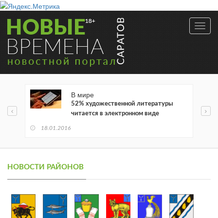
Toggl
navig
В мире
52% художественной литературы
читается в электронном виде
18.01.2016
НОВОСТИ РАЙОНОВ