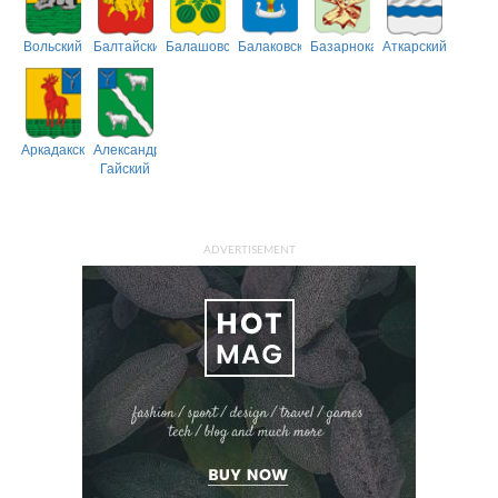
Вольский
Балтайский
Балашовский
Балаковский
Базарнокарабулакский
Аткарский
Аркадакский
Александрово-
Гайский
ADVERTISEMENT