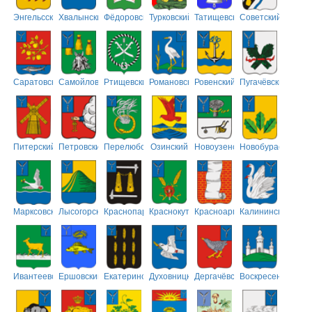
Энгельсский
Хвалынский
Фёдоровский
Турковский
Татищевский
Советский
Саратовский
Самойловский
Ртищевский
Романовский
Ровенский
Пугачёвский
Питерский
Петровский
Перелюбский
Озинский
Новоузенский
Новобурасский
Марксовский
Лысогорский
Краснопартизанский
Краснокутский
Красноармейский
Калининский
Ивантеевский
Ершовский
Екатериновский
Духовницкий
Дергачёвский
Воскресенский