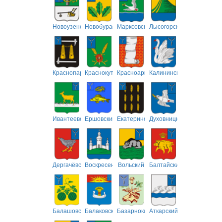
Новоузенский
Новобурасский
Марксовский
Лысогорский
Краснопартизанский
Краснокутский
Красноармейский
Калининский
Ивантеевский
Ершовский
Екатериновский
Духовницкий
Дергачёвский
Воскресенский
Вольский
Балтайский
Балашовский
Балаковский
Базарнокарабулакский
Аткарский