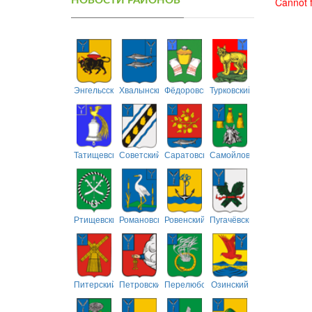
НОВОСТИ РАЙОНОВ
Cannot f
Энгельсский
Хвалынский
Фёдоровский
Турковский
Татищевский
Советский
Саратовский
Самойловский
Ртищевский
Романовский
Ровенский
Пугачёвский
Питерский
Петровский
Перелюбский
Озинский