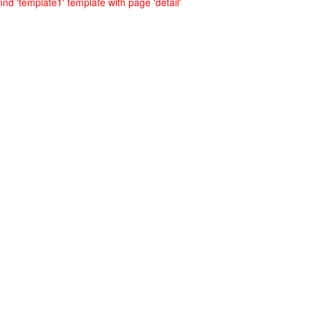
ind 'template1' template with page 'detail'