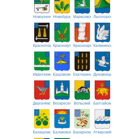
Новоузенский
Новобурасский
Марксовский
Лысогорский
Краснопартизанский
Краснокутский
Красноармейский
Калининский
Ивантеевский
Ершовский
Екатериновский
Духовницкий
Дергачёвский
Воскресенский
Вольский
Балтайский
Балашовский
Балаковский
Базарнокарабулакский
Аткарский