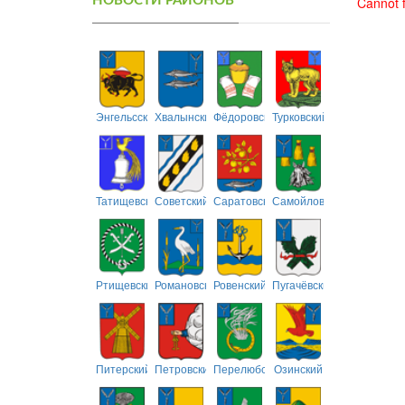
НОВОСТИ РАЙОНОВ
Cannot f
Энгельсский
Хвалынский
Фёдоровский
Турковский
Татищевский
Советский
Саратовский
Самойловский
Ртищевский
Романовский
Ровенский
Пугачёвский
Питерский
Петровский
Перелюбский
Озинский