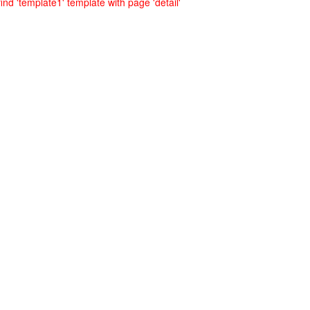
ind 'template1' template with page 'detail'