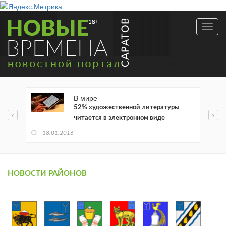
Toggl
navig
В мире
52% художественной литературы
читается в электронном виде
18.01.2016
НОВОСТИ РАЙОНОВ