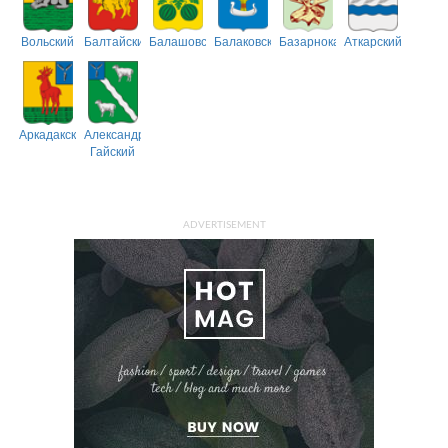
Вольский
Балтайский
Балашовский
Балаковский
Базарнокарабулакский
Аткарский
Аркадакский
Александрово-
Гайский
ADVERTISEMENT