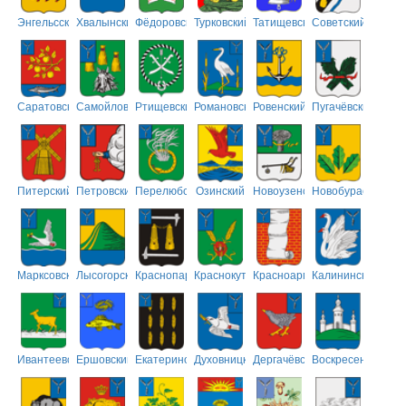
Энгельсский
Хвалынский
Фёдоровский
Турковский
Татищевский
Советский
Саратовский
Самойловский
Ртищевский
Романовский
Ровенский
Пугачёвский
Питерский
Петровский
Перелюбский
Озинский
Новоузенский
Новобурасский
Марксовский
Лысогорский
Краснопартизанский
Краснокутский
Красноармейский
Калининский
Ивантеевский
Ершовский
Екатериновский
Духовницкий
Дергачёвский
Воскресенский