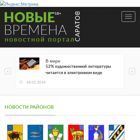
Toggl
navig
В мире
52% художественной литературы
читается в электронном виде
18.01.2016
НОВОСТИ РАЙОНОВ