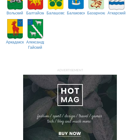
Вольский
Балтайский
Балашовский
Балаковский
Базарнокарабулакский
Аткарский
Аркадакский
Александрово-
Гайский
ADVERTISEMENT