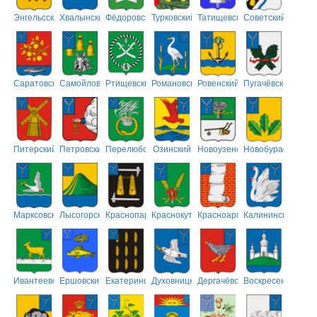
Энгельсский
Хвалынский
Фёдоровский
Турковский
Татищевский
Советский
Саратовский
Самойловский
Ртищевский
Романовский
Ровенский
Пугачёвский
Питерский
Петровский
Перелюбский
Озинский
Новоузенский
Новобурасский
Марксовский
Лысогорский
Краснопартизанский
Краснокутский
Красноармейский
Калининский
Ивантеевский
Ершовский
Екатериновский
Духовницкий
Дергачёвский
Воскресенский