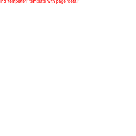
ind 'template1' template with page 'detail'