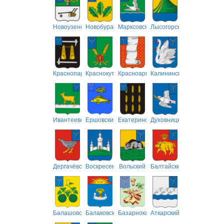
Новоузенский
Новобурасский
Марксовский
Лысогорский
Краснопартизанский
Краснокутский
Красноармейский
Калининский
Ивантеевский
Ершовский
Екатериновский
Духовницкий
Дергачёвский
Воскресенский
Вольский
Балтайский
Балашовский
Балаковский
Базарнокарабулакский
Аткарский