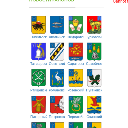
НОВОСТИ РАЙОНОВ
Cannot f
Энгельсский
Хвалынский
Фёдоровский
Турковский
Татищевский
Советский
Саратовский
Самойловский
Ртищевский
Романовский
Ровенский
Пугачёвский
Питерский
Петровский
Перелюбский
Озинский