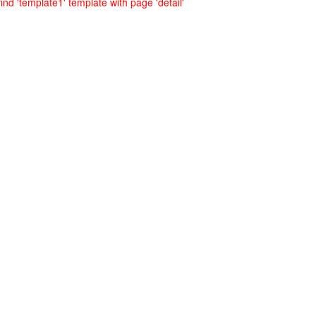
ind 'template1' template with page 'detail'