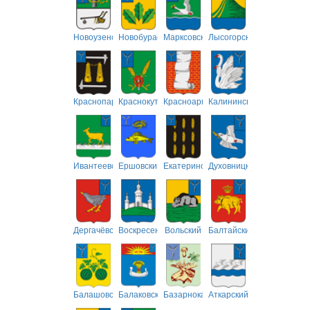
Новоузенский
Новобурасский
Марксовский
Лысогорский
Краснопартизанский
Краснокутский
Красноармейский
Калининский
Ивантеевский
Ершовский
Екатериновский
Духовницкий
Дергачёвский
Воскресенский
Вольский
Балтайский
Балашовский
Балаковский
Базарнокарабулакский
Аткарский