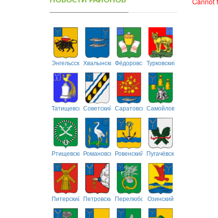
НОВОСТИ РАЙОНОВ
Cannot f
Энгельсский
Хвалынский
Фёдоровский
Турковский
Татищевский
Советский
Саратовский
Самойловский
Ртищевский
Романовский
Ровенский
Пугачёвский
Питерский
Петровский
Перелюбский
Озинский