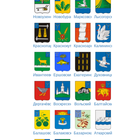
Новоузенский
Новобурасский
Марксовский
Лысогорский
Краснопартизанский
Краснокутский
Красноармейский
Калининский
Ивантеевский
Ершовский
Екатериновский
Духовницкий
Дергачёвский
Воскресенский
Вольский
Балтайский
Балашовский
Балаковский
Базарнокарабулакский
Аткарский