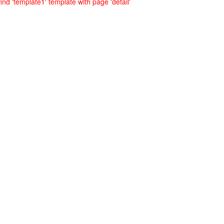
ind 'template1' template with page 'detail'