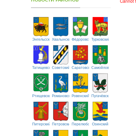
НОВОСТИ РАЙОНОВ
Cannot f
Энгельсский
Хвалынский
Фёдоровский
Турковский
Татищевский
Советский
Саратовский
Самойловский
Ртищевский
Романовский
Ровенский
Пугачёвский
Питерский
Петровский
Перелюбский
Озинский